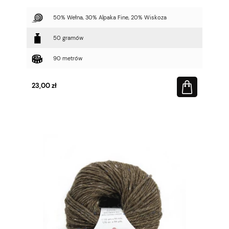
50% Wełna, 30% Alpaka Fine, 20% Wiskoza
50 gramów
90 metrów
23,00 zł