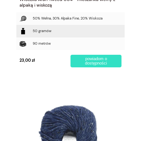
alpaką i wiskozą
50% Wełna, 30% Alpaka Fine, 20% Wiskoza
50 gramów
90 metrów
powiadom o
23,00 zł
dostępności