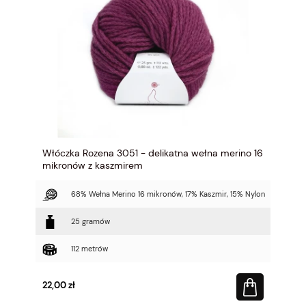
Włóczka Rozena 3051 - delikatna wełna merino 16
mikronów z kaszmirem
68% Wełna Merino 16 mikronów, 17% Kaszmir, 15% Nylon
25 gramów
112 metrów
22,00 zł