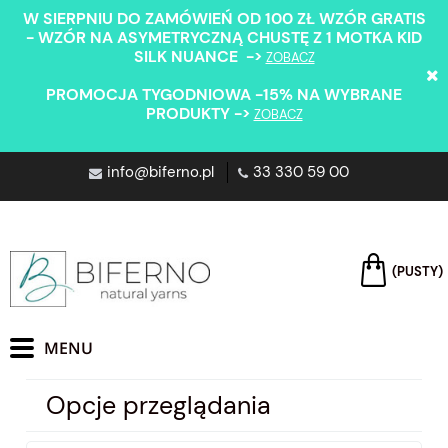
W SIERPNIU DO ZAMÓWIEŃ OD 100 ZŁ WZÓR GRATIS
- WZÓR NA ASYMETRYCZNĄ CHUSTĘ Z 1 MOTKA KID
SILK NUANCE ->
ZOBACZ
PROMOCJA TYGODNIOWA -15% NA WYBRANE
PRODUKTY ->
ZOBACZ
info@biferno.pl
33 330 59 00
(PUSTY)
Opcje przeglądania