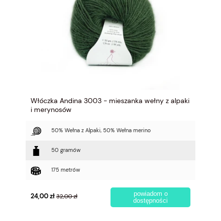
Włóczka Andina 3003 - mieszanka wełny z alpaki
i merynosów
50% Wełna z Alpaki, 50% Wełna merino
50 gramów
175 metrów
powiadom o
24,00 zł
32,00 zł
dostępności