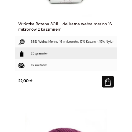
Włóczka Rozena 3011 - delikatna wełna merino 16
mikronów z kaszmirem
68% Wełna Merino 16 mikronów, 17% Kaszmir, 15% Nylon
25 gramów
112 metrów
22,00 zł