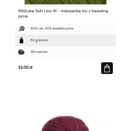
Włóczka Soft Lino 41 - mieszanka lnu z bawełną
pima
80% Len, 20% bawełna pima
50 gramów
135 metrów
32,00 zł