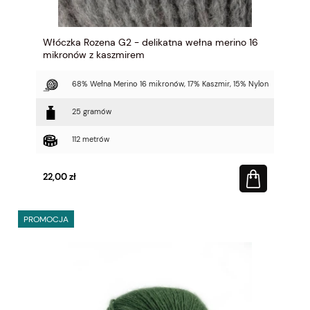
Włóczka Rozena G2 - delikatna wełna merino 16
mikronów z kaszmirem
68% Wełna Merino 16 mikronów, 17% Kaszmir, 15% Nylon
25 gramów
112 metrów
22,00 zł
PROMOCJA