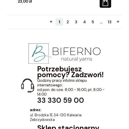
23,00 zł
«
»
1
2
3
4
5
...
13
Potrzebujesz
pomocy? Zadzwoń!
Godziny pracy infolinii sklepu
internetowego:
od pon. do czw. 8:00 - 16:00, pt. 8:00 -
14:00
33 330 59 00
adres:
ul. Brodzka 1E 34-130 Kalwaria
Zebrzydowska
Sklep stacjonarny