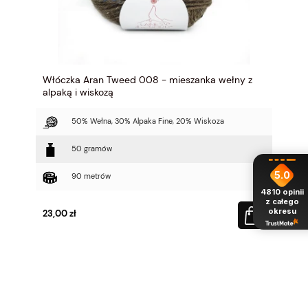
Włóczka Aran Tweed 008 - mieszanka wełny z
alpaką i wiskozą
50% Wełna, 30% Alpaka Fine, 20% Wiskoza
50 gramów
5.0
90 metrów
4810
opinii
z całego
okresu
23,00 zł