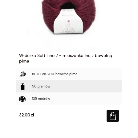
Włóczka Soft Lino 7 - mieszanka lnu z bawełną
pima
80% Len, 20% bawełna pima
50 gramów
135 metrów
32,00 zł