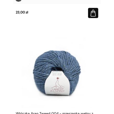
23,00 zł
Włóczka Aran Tweed 004 - mieszanka wełny z