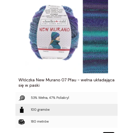
Włóczka New Murano 07 Pfau - wełna układająca
się w paski
53% Wełna, 47% Poliakryl
100 gramów
180 metrów