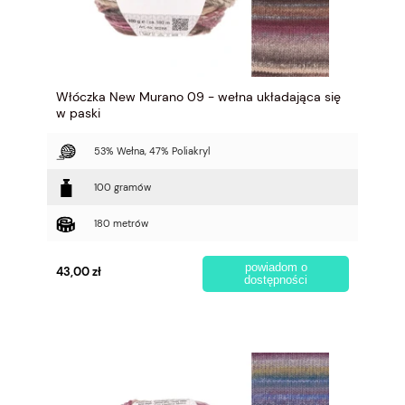
Włóczka New Murano 09 - wełna układająca się
w paski
53% Wełna, 47% Poliakryl
100 gramów
180 metrów
powiadom o
43,00 zł
dostępności