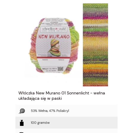
Włóczka New Murano 01 Sonnenlicht - wełna
układająca się w paski
53% Wełna, 47% Poliakryl
100 gramów