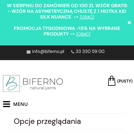
W SIERPNIU DO ZAMÓWIEŃ OD 100 ZŁ WZÓR GRATIS
- WZÓR NA ASYMETRYCZNĄ CHUSTĘ Z 1 MOTKA KID
SILK NUANCE ->
ZOBACZ
PROMOCJA TYGODNIOWA -15% NA WYBRANE
PRODUKTY ->
ZOBACZ
info@biferno.pl
33 330 59 00
(PUSTY)
Opcje przeglądania