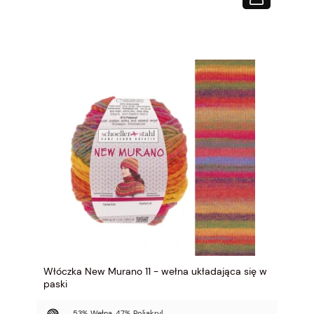
Włóczka New Murano 11 - wełna układająca się w
paski
53% Wełna, 47% Poliakryl