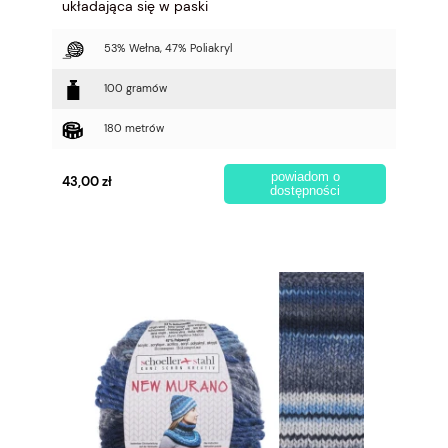
układająca się w paski
53% Wełna, 47% Poliakryl
100 gramów
180 metrów
powiadom o
43,00 zł
dostępności