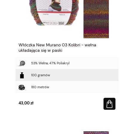
Włóczka New Murano 03 Kolibri - wełna
układająca się w paski
53% Wełna, 47% Poliakryl
100 gramów
180 metrów
43,00 zł