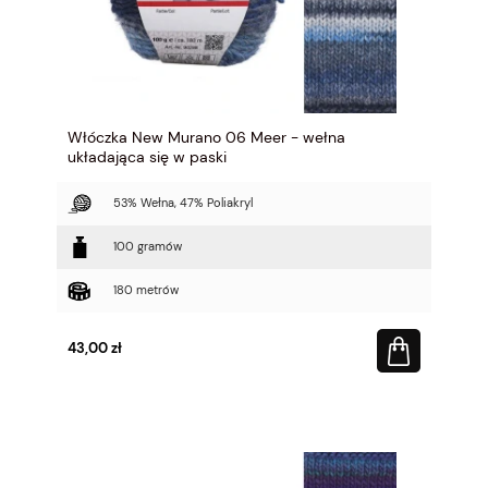
Włóczka New Murano 06 Meer - wełna
układająca się w paski
53% Wełna, 47% Poliakryl
100 gramów
180 metrów
43,00 zł