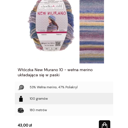
Włóczka New Murano 10 - wełna merino
układająca się w paski
53% Wełna merino, 47% Poliakryl
100 gramów
180 metrów
43,00 zł