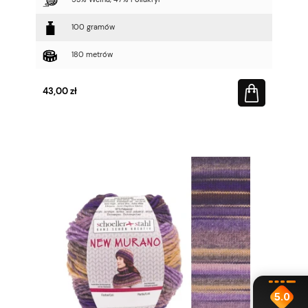
100 gramów
180 metrów
43,00 zł
5.0