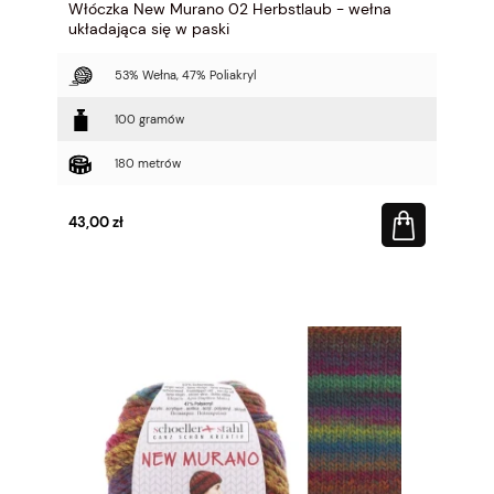
Włóczka New Murano 02 Herbstlaub - wełna
układająca się w paski
53% Wełna, 47% Poliakryl
100 gramów
180 metrów
43,00 zł