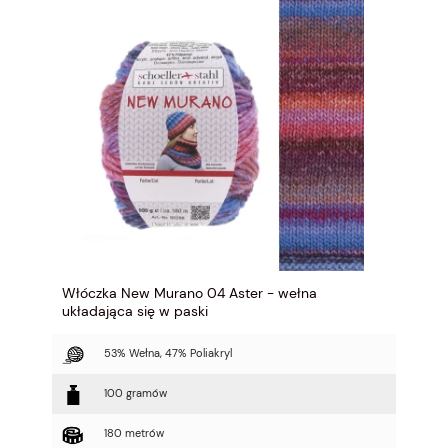
Włóczka New Murano 04 Aster - wełna
układająca się w paski
53% Wełna, 47% Poliakryl
100 gramów
180 metrów