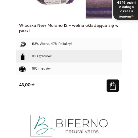
4816
opinii
z całego
okresu
Włóczka New Murano 12 - wełna układająca się w
paski
53% Wełna, 47% Poliakryl
100 gramów
180 metrów
43,00 zł