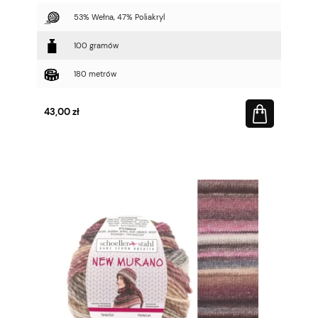
53% Wełna, 47% Poliakryl
100 gramów
180 metrów
43,00 zł