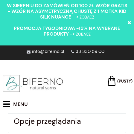
W SIERPNIU DO ZAMÓWIEŃ OD 100 ZŁ WZÓR GRATIS
- WZÓR NA ASYMETRYCZNĄ CHUSTĘ Z 1 MOTKA KID
SILK NUANCE ->
ZOBACZ
PROMOCJA TYGODNIOWA -15% NA WYBRANE
PRODUKTY ->
ZOBACZ
info@biferno.pl
33 330 59 00
(PUSTY)
Opcje przeglądania