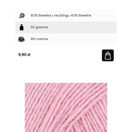
60% Bawełna z recyklingu, 40% Bawełna
50 gramów
165 metrów
9,90 zł