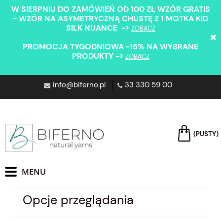
W SIERPNIU DO ZAMÓWIEŃ OD 100 ZŁ WZÓR GRATIS
- WZÓR NA ASYMETRYCZNĄ CHUSTĘ Z 1 MOTKA KID
SILK NUANCE ->
ZOBACZ
PROMOCJA TYGODNIOWA -15% NA WYBRANE
PRODUKTY ->
ZOBACZ
info@biferno.pl
33 330 59 00
(PUSTY)
Opcje przeglądania