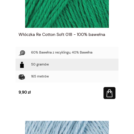
Włóczka Re Cotton Soft 018 - 100% bawełna
60% Bawełna z recyklingu, 40% Bawełna
50 gramów
165 metrów
9,90 zł