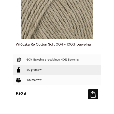
Włóczka Re Cotton Soft 004 - 100% bawełna
60% Bawełna z recyklingu, 40% Bawełna
50 gramów
165 metrów
9,90 zł