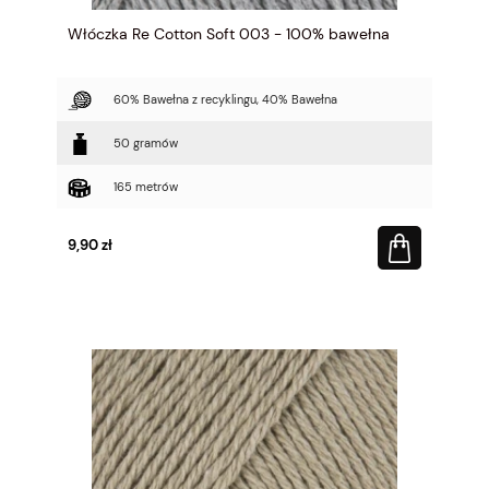
Włóczka Re Cotton Soft 003 - 100% bawełna
60% Bawełna z recyklingu, 40% Bawełna
50 gramów
165 metrów
9,90 zł