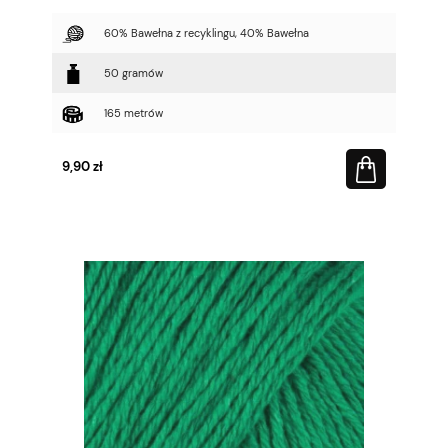
60% Bawełna z recyklingu, 40% Bawełna
50 gramów
165 metrów
9,90 zł