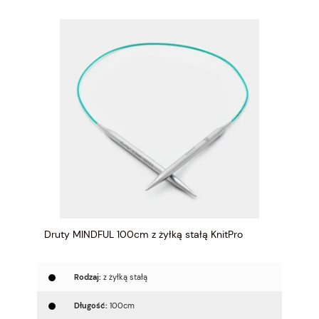
Druty MINDFUL 100cm z żyłką stałą KnitPro
Rodzaj:
z żyłką stałą
Długość:
100cm