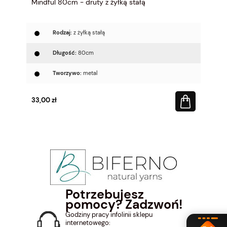
Mindful 80cm - druty z żyłką stałą
Rodzaj:
z żyłką stałą
Długość:
80cm
Tworzywo:
metal
33,00 zł
Potrzebujesz
pomocy? Zadzwoń!
Godziny pracy infolinii sklepu
internetowego: