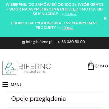
W SIERPNIU DO ZAMÓWIEŃ OD 100 ZŁ WZÓR GRATIS
- WZÓR NA ASYMETRYCZNĄ CHUSTĘ Z 1 MOTKA KID
SILK NUANCE ->
ZOBACZ
PROMOCJA TYGODNIOWA -15% NA WYBRANE
PRODUKTY ->
ZOBACZ
info@biferno.pl
33 330 59 00
(PUSTY)
Opcje przeglądania