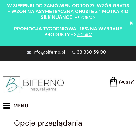
W SIERPNIU DO ZAMÓWIEŃ OD 100 ZŁ WZÓR GRATIS
- WZÓR NA ASYMETRYCZNĄ CHUSTĘ Z 1 MOTKA KID
SILK NUANCE ->
ZOBACZ
PROMOCJA TYGODNIOWA -15% NA WYBRANE
PRODUKTY ->
ZOBACZ
info@biferno.pl
33 330 59 00
(PUSTY)
Opcje przeglądania