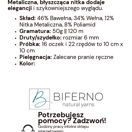
Metaliczna, błyszcząca nitka dodaje
elegancji
i szykowniejszego wyglądu.
Skład:
46% Bawełna, 34% Wełna, 12%
Nitka Metaliczna, 8% Poliamid
Gramatura:
50g || 120 m
Druty/szydełko:
rozmiar 6 mm
Próbka:
16 oczek i 22 rzędów to 10 cm x
10 cm
Pielęgnacja:
Zalecane pranie ręczne
Kolor:
Potrzebujesz
pomocy? Zadzwoń!
Godziny pracy infolinii sklepu
internetowego: