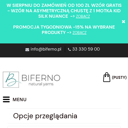
W SIERPNIU DO ZAMÓWIEŃ OD 100 ZŁ WZÓR GRATIS
- WZÓR NA ASYMETRYCZNĄ CHUSTĘ Z 1 MOTKA KID
SILK NUANCE ->
ZOBACZ
PROMOCJA TYGODNIOWA -15% NA WYBRANE
PRODUKTY ->
ZOBACZ
info@biferno.pl
33 330 59 00
(PUSTY)
Opcje przeglądania