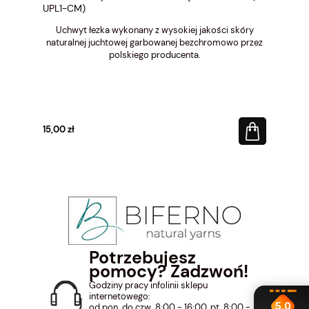
UPL1-CM)
Uchwyt łezka wykonany z wysokiej jakości skóry
naturalnej juchtowej garbowanej bezchromowo przez
polskiego producenta.
15,00 zł
Potrzebujesz
pomocy? Zadzwoń!
Godziny pracy infolinii sklepu
internetowego:
5.0
od pon. do czw. 8:00 - 16:00, pt. 8:00 -