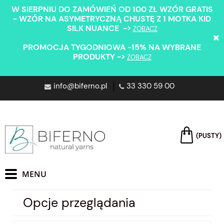
W SIERPNIU DO ZAMÓWIEŃ OD 100 ZŁ WZÓR GRATIS
- WZÓR NA ASYMETRYCZNĄ CHUSTĘ Z 1 MOTKA KID
SILK NUANCE ->
ZOBACZ
PROMOCJA TYGODNIOWA -15% NA WYBRANE
PRODUKTY ->
ZOBACZ
info@biferno.pl
33 330 59 00
(PUSTY)
Opcje przeglądania