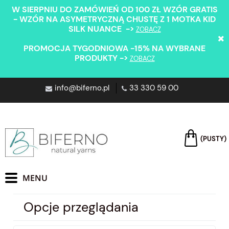
W SIERPNIU DO ZAMÓWIEŃ OD 100 ZŁ WZÓR GRATIS
- WZÓR NA ASYMETRYCZNĄ CHUSTĘ Z 1 MOTKA KID
SILK NUANCE ->
ZOBACZ
PROMOCJA TYGODNIOWA -15% NA WYBRANE
PRODUKTY ->
ZOBACZ
info@biferno.pl
33 330 59 00
(PUSTY)
Opcje przeglądania