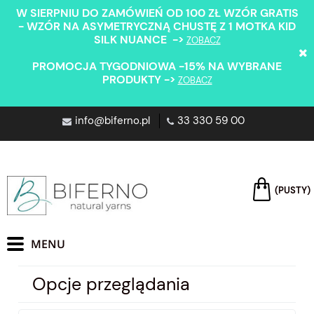
W SIERPNIU DO ZAMÓWIEŃ OD 100 ZŁ WZÓR GRATIS
- WZÓR NA ASYMETRYCZNĄ CHUSTĘ Z 1 MOTKA KID
SILK NUANCE ->
ZOBACZ
PROMOCJA TYGODNIOWA -15% NA WYBRANE
PRODUKTY ->
ZOBACZ
info@biferno.pl
33 330 59 00
(PUSTY)
Opcje przeglądania