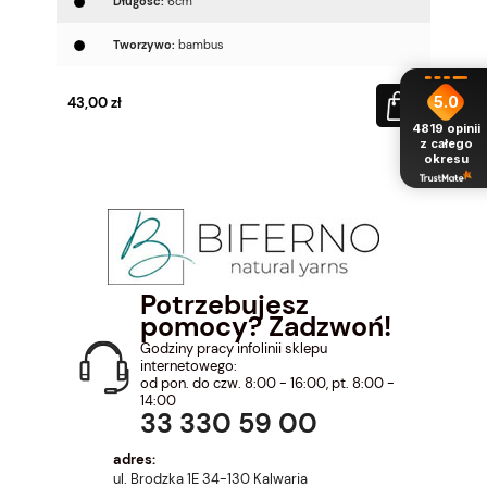
Długość:
6cm
Tworzywo:
bambus
5.0
43,00 zł
4819
opinii
z całego
okresu
Potrzebujesz
pomocy? Zadzwoń!
Godziny pracy infolinii sklepu
internetowego:
od pon. do czw. 8:00 - 16:00, pt. 8:00 -
14:00
33 330 59 00
adres:
ul. Brodzka 1E 34-130 Kalwaria