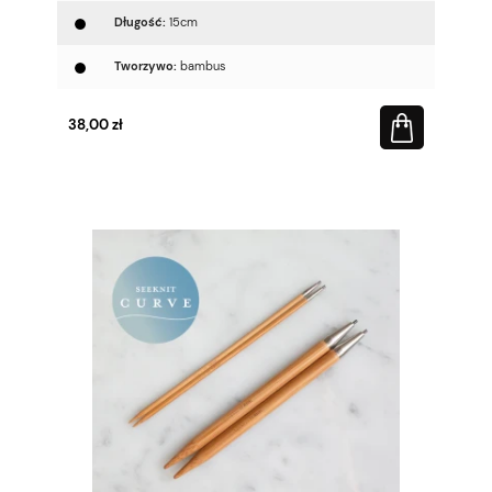
Długość:
15cm
Tworzywo:
bambus
38,00 zł