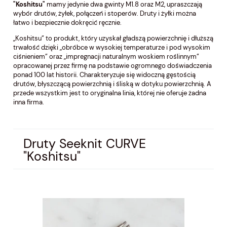
"Koshitsu"
mamy jedynie dwa gwinty M1.8 oraz M2,
upraszczają
wybór drutów, żyłek, połączeń i stoperów.
Druty i żyłki
można
łatwo i bezpiecznie dokręcić ręcznie.
„Koshitsu” to produkt, który uzyskał gładszą powierzchnię i dłuższą
trwałość dzięki „obróbce w wysokiej temperaturze i pod wysokim
ciśnieniem” oraz „impregnacji naturalnym woskiem roślinnym”
opracowanej przez firmę na podstawie ogromnego doświadczenia
ponad 100 lat historii. Charakteryzuje się widoczną gęstością
drutów, błyszczącą powierzchnią i śliską w dotyku powierzchnią. A
przede wszystkim jest to oryginalna linia, której nie oferuje żadna
inna firma.
Druty Seeknit CURVE
"Koshitsu"