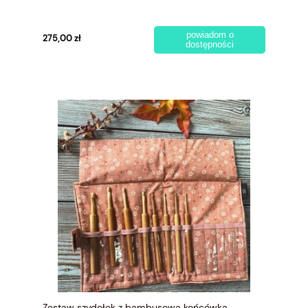
powiadom o
275,00 zł
dostępności
Zestaw szydełek z bambusową końcówką