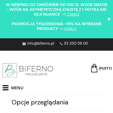
W SIERPNIU DO ZAMÓWIEŃ OD 100 ZŁ WZÓR GRATIS
- WZÓR NA ASYMETRYCZNĄ CHUSTĘ Z 1 MOTKA KID
SILK NUANCE ->
ZOBACZ
PROMOCJA TYGODNIOWA -15% NA WYBRANE
PRODUKTY ->
ZOBACZ
info@biferno.pl
33 330 59 00
(PUSTY)
Opcje przeglądania