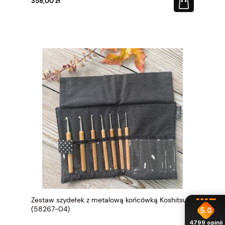
358,00 zł
Zestaw szydełek z metalową końcówką Koshitsu
(58267-04)
5.0
4799
opinii