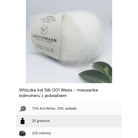
Włóczka kid Silk 001 Weiss - mieszanka
kidmoheru z jedwabiem
75% Kid Moher, 25% Jedwab
25 gramów
225 metrów