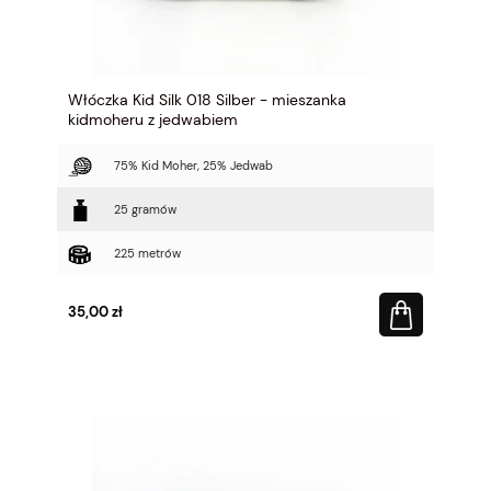
Włóczka Kid Silk 018 Silber - mieszanka
kidmoheru z jedwabiem
75% Kid Moher, 25% Jedwab
25 gramów
225 metrów
35,00 zł