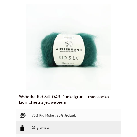
Włóczka Kid Silk 049 Dunkelgrun - mieszanka
kidmoheru z jedwabiem
75% Kid Moher, 25% Jedwab
25 gramów