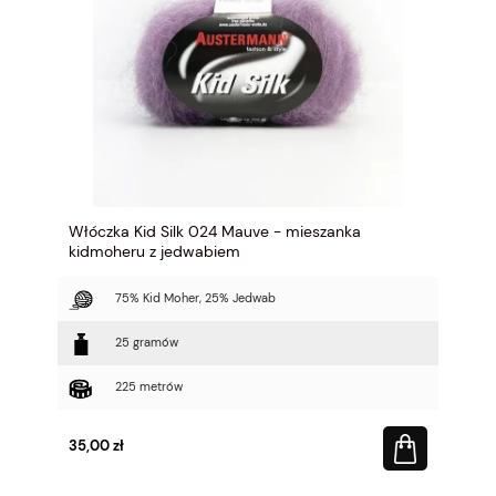
Włóczka Kid Silk 024 Mauve - mieszanka
kidmoheru z jedwabiem
75% Kid Moher, 25% Jedwab
25 gramów
225 metrów
35,00 zł