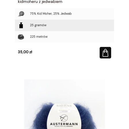
kidmoheru z jedwabiem
75% Kid Moher, 25% Jedwab
25 gramów
225 metrów
35,00 zł