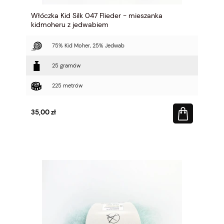
Włóczka Kid Silk 047 Flieder - mieszanka
kidmoheru z jedwabiem
75% Kid Moher, 25% Jedwab
25 gramów
225 metrów
35,00 zł