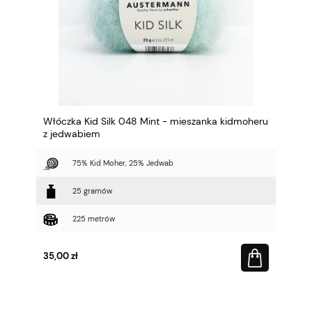
Włóczka Kid Silk 048 Mint - mieszanka kidmoheru
z jedwabiem
75% Kid Moher, 25% Jedwab
25 gramów
225 metrów
35,00 zł