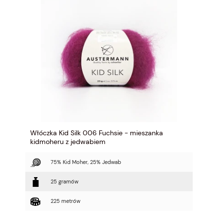
Włóczka Kid Silk 006 Fuchsie - mieszanka
kidmoheru z jedwabiem
75% Kid Moher, 25% Jedwab
25 gramów
225 metrów