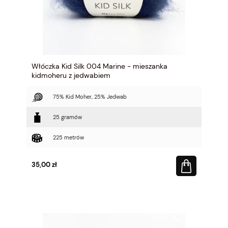
Włóczka Kid Silk 004 Marine - mieszanka
kidmoheru z jedwabiem
75% Kid Moher, 25% Jedwab
25 gramów
225 metrów
35,00 zł