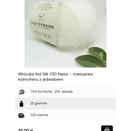
Włóczka Kid Silk 010 Natur - mieszanka
kidmoheru z jedwabiem
75% Kid Moher, 25% Jedwab
25 gramów
225 metrów
35,00 zł