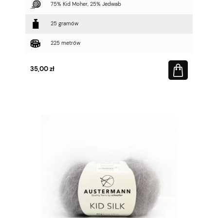
75% Kid Moher, 25% Jedwab
25 gramów
225 metrów
35,00 zł