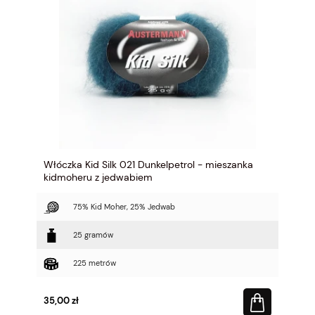
Włóczka Kid Silk 021 Dunkelpetrol - mieszanka
kidmoheru z jedwabiem
75% Kid Moher, 25% Jedwab
25 gramów
225 metrów
35,00 zł