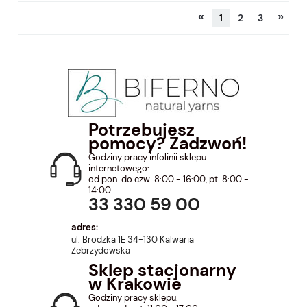
«
»
1
2
3
Potrzebujesz
pomocy? Zadzwoń!
Godziny pracy infolinii sklepu
internetowego:
od pon. do czw. 8:00 - 16:00, pt. 8:00 -
14:00
33 330 59 00
adres:
ul. Brodzka 1E 34-130 Kalwaria
Zebrzydowska
Sklep stacjonarny
w Krakowie
Godziny pracy sklepu: