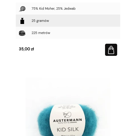
75% Kid Moher, 25% Jedwab
25 gramów
225 metrów
35,00 zł