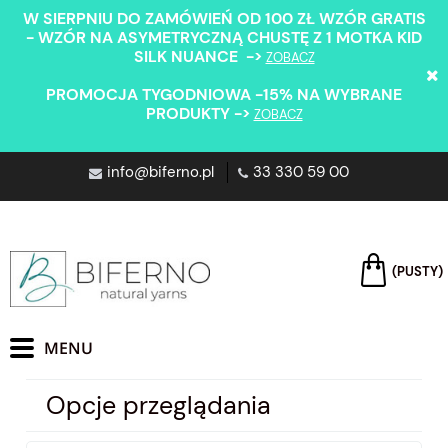
W SIERPNIU DO ZAMÓWIEŃ OD 100 ZŁ WZÓR GRATIS
- WZÓR NA ASYMETRYCZNĄ CHUSTĘ Z 1 MOTKA KID
SILK NUANCE ->
ZOBACZ
PROMOCJA TYGODNIOWA -15% NA WYBRANE
PRODUKTY ->
ZOBACZ
info@biferno.pl
33 330 59 00
(PUSTY)
Opcje przeglądania