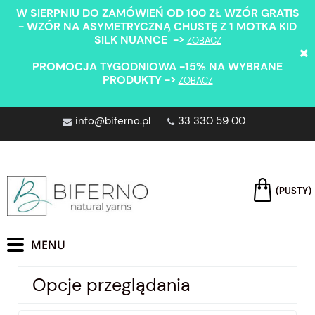
W SIERPNIU DO ZAMÓWIEŃ OD 100 ZŁ WZÓR GRATIS
- WZÓR NA ASYMETRYCZNĄ CHUSTĘ Z 1 MOTKA KID
SILK NUANCE ->
ZOBACZ
PROMOCJA TYGODNIOWA -15% NA WYBRANE
PRODUKTY ->
ZOBACZ
info@biferno.pl
33 330 59 00
(PUSTY)
Opcje przeglądania