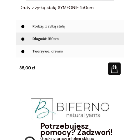
Druty z żyłką stałą SYMFONIE 150cm
Rodzaj:
z żyłką stałą
Długość:
150cm
Tworzywo:
drewno
35,00 zł
Potrzebujesz
pomocy? Zadzwoń!
Godziny pracy infolinii sklepu