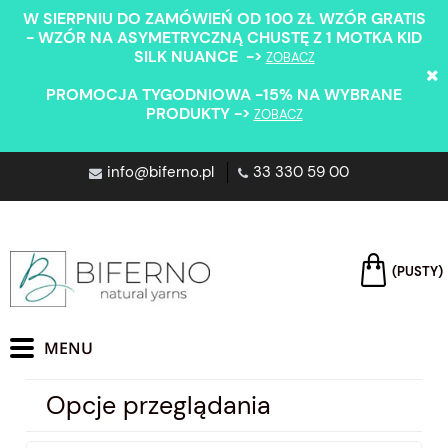
W SIERPNIU DO ZAMÓWIEŃ OD 100 ZŁ WZÓR GRATIS
- WZÓR NA ASYMETRYCZNĄ CHUSTĘ Z 1 MOTKA KID
SILK NUANCE ->
ZOBACZ
PROMOCJA TYGODNIOWA -15% NA WYBRANE
PRODUKTY ->
ZOBACZ
info@biferno.pl
33 330 59 00
(PUSTY)
Opcje przeglądania