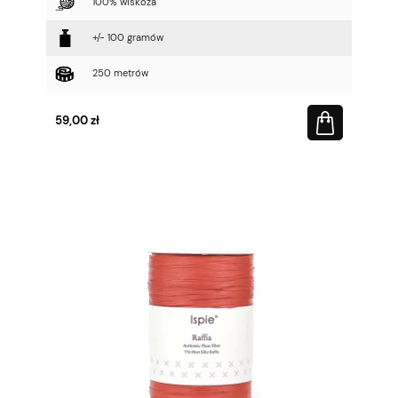
100% wiskoza
+/- 100 gramów
250 metrów
59,00 zł