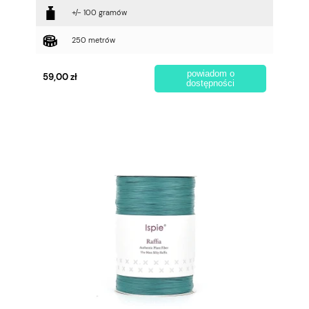
+/- 100 gramów
250 metrów
powiadom o
59,00 zł
dostępności