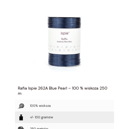
Rafia Ispie 262A Blue Pearl – 100 % wiskoza 250
m
100% wiskoza
+/- 100 gramów
250 metrów