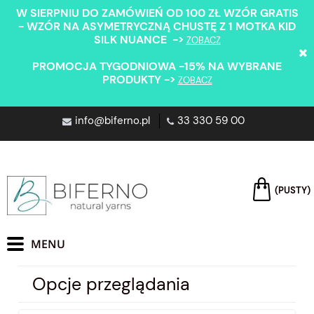
W SIERPNIU DO ZAMÓWIEŃ OD 100 ZŁ WZÓR GRATIS
- WZÓR NA ASYMETRYCZNĄ CHUSTĘ Z 1 MOTKA KID
SILK NUANCE ->
ZOBACZ
PROMOCJA TYGODNIOWA -15% NA WYBRANE
PRODUKTY ->
ZOBACZ
info@biferno.pl
33 330 59 00
(PUSTY)
Opcje przeglądania