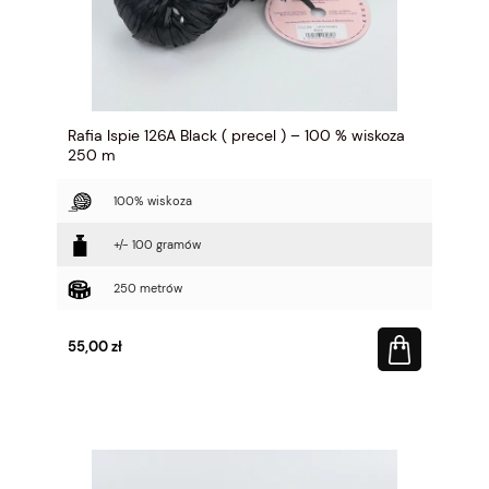
Rafia Ispie 126A Black ( precel ) – 100 % wiskoza
250 m
100% wiskoza
+/- 100 gramów
250 metrów
55,00 zł