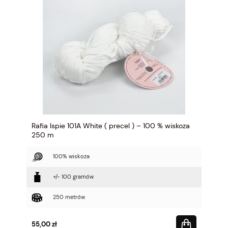
Rafia Ispie 101A White ( precel ) – 100 % wiskoza
250 m
100% wiskoza
+/- 100 gramów
250 metrów
55,00 zł