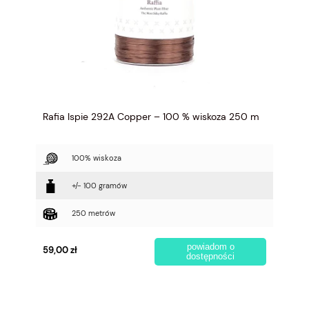
Rafia Ispie 292A Copper – 100 % wiskoza 250 m
100% wiskoza
+/- 100 gramów
250 metrów
powiadom o
59,00 zł
dostępności