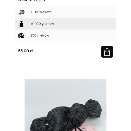
100% wiskoza
+/- 100 gramów
250 metrów
55,00 zł