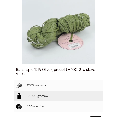
Rafia Ispie 121A Olive ( precel ) – 100 % wiskoza
250 m
100% wiskoza
+/- 100 gramów
250 metrów