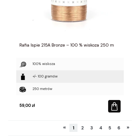
Rafia Ispie 215A Bronze – 100 % wiskoza 250 m
100% wiskoza
+/- 100 gramów
250 metrów
59,00 zł
«
»
1
2
3
4
5
6