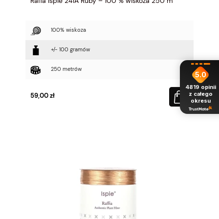
Rafia Ispie 241A Ruby – 100 % wiskoza 250 m
100% wiskoza
+/- 100 gramów
250 metrów
5.0
4819
opinii
z całego
59,00 zł
okresu