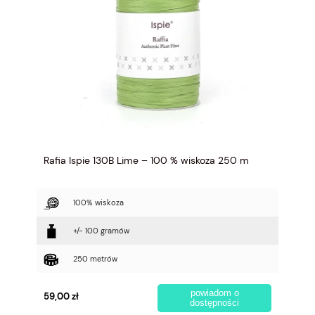
Rafia Ispie 130B Lime – 100 % wiskoza 250 m
100% wiskoza
+/- 100 gramów
250 metrów
powiadom o
59,00 zł
dostępności