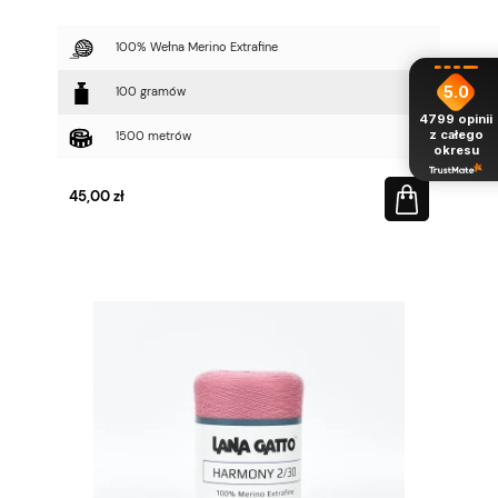
100% Wełna Merino Extrafine
5.0
100 gramów
4799
opinii
z całego
1500 metrów
okresu
45,00 zł