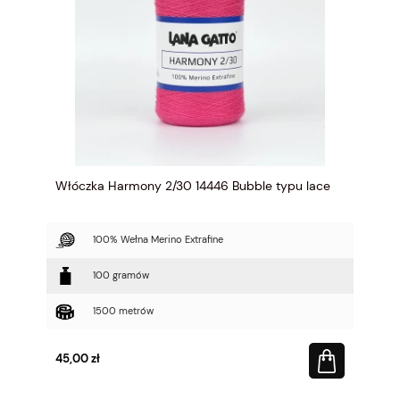
Włóczka Harmony 2/30 14446 Bubble typu lace
100% Wełna Merino Extrafine
100 gramów
1500 metrów
45,00 zł