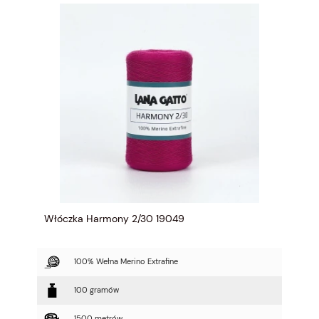
Włóczka Harmony 2/30 19049
100% Wełna Merino Extrafine
100 gramów
1500 metrów