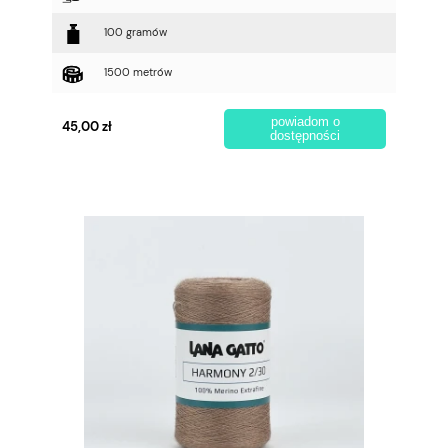
100 gramów
1500 metrów
powiadom o
45,00 zł
dostępności