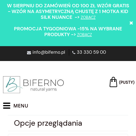
W SIERPNIU DO ZAMÓWIEŃ OD 100 ZŁ WZÓR GRATIS
- WZÓR NA ASYMETRYCZNĄ CHUSTĘ Z 1 MOTKA KID
SILK NUANCE ->
ZOBACZ
PROMOCJA TYGODNIOWA -15% NA WYBRANE
PRODUKTY ->
ZOBACZ
info@biferno.pl
33 330 59 00
(PUSTY)
Opcje przeglądania