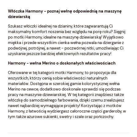
Włóczka
Harmony
- poznaj wełnę odpowiednią na maszynę
dziewiarską
Szukasz włóczki idealnej na dzianiny, które zagwarantują Ci
maksymalny komfort noszenia bez względu na porę roku? Sięgnij
po motki Harmony, idealne na maszynę dziewiarską! Wyjątkowo
miękka i przede wszystkim cienka wełna pozwala na dzierganie z
podwójnej, potrójnej, a nawet - poczwórnej nitki, umożliwiając Ci
uzyskanie jeszcze bardziej efektownych rezultatów pracy!
Harmony
- wełna
Merino
o doskonałych właściwościach
Oferowane w tej kategorii motki Harmony, to propozycja dla
wszystkich, którzy cenią sobie właściwości naturalnych
materiałów. Dostępna w szerokiej gamie kolorystycznej wełna
Merino na cewce, dodatkowo doskonale sprawdzi się podczas
pracy na maszynie dziewiarskiej. W tej kategorii znajdziesz także
włóczkę do samodzielnego farbowania, dzięki czemu zrealizujesz
nawet najbardziej wymagające projekty! Korzystając z motków
Harmony, z łatwością wydziergasz całoroczne części garderoby, w
tym także ażurowe sukienki, swetry i szale oraz pończochy.