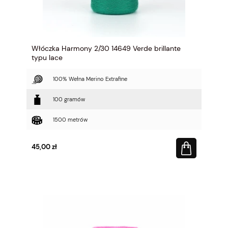
Włóczka Harmony 2/30 14649 Verde brillante
typu lace
100% Wełna Merino Extrafine
100 gramów
1500 metrów
45,00 zł