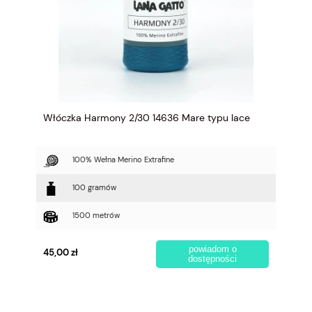
Włóczka Harmony 2/30 14636 Mare typu lace
100% Wełna Merino Extrafine
100 gramów
1500 metrów
powiadom o
45,00 zł
dostępności