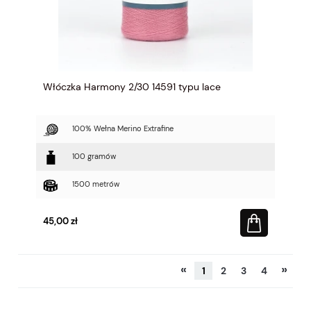
Włóczka Harmony 2/30 14591 typu lace
100% Wełna Merino Extrafine
100 gramów
1500 metrów
45,00 zł
«
»
1
2
3
4