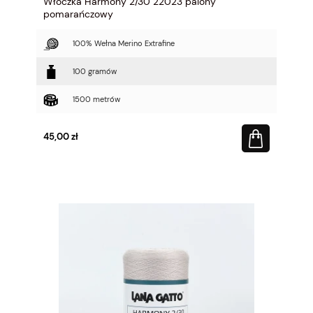
Włóczka Harmony 2/30 22023 palony
pomarańczowy
100% Wełna Merino Extrafine
100 gramów
1500 metrów
45,00 zł