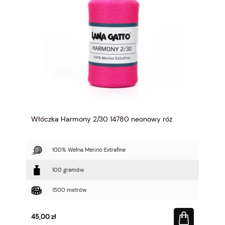
Włóczka Harmony 2/30 14780 neonowy róż
100% Wełna Merino Extrafine
100 gramów
1500 metrów
45,00 zł