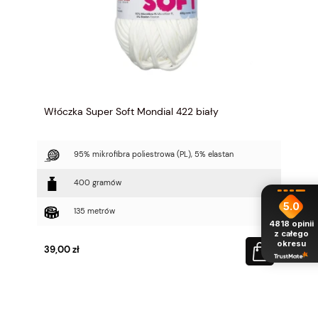
Włóczka Super Soft Mondial 422 biały
95% mikrofibra poliestrowa (PL), 5% elastan
400 gramów
5.0
135 metrów
4818
opinii
z całego
okresu
39,00 zł