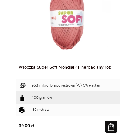
Włóczka Super Soft Mondial 411 herbaciany róż
95% mikrofibra poliestrowa (PL), 5% elastan
400 gramów
135 metrów
39,00 zł