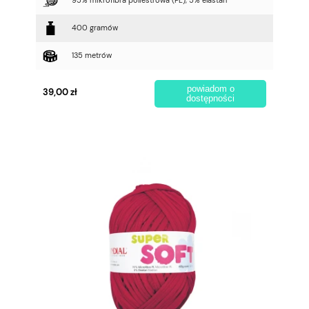
95% mikrofibra poliestrowa (PL), 5% elastan
400 gramów
135 metrów
powiadom o
39,00 zł
dostępności