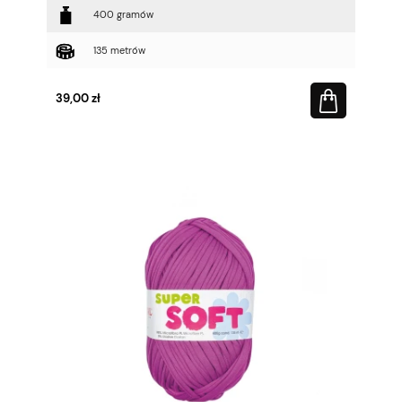
400 gramów
135 metrów
39,00 zł