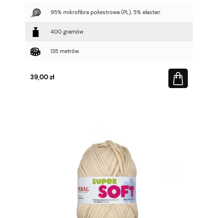
95% mikrofibra poliestrowa (PL), 5% elastan
400 gramów
135 metrów
39,00 zł