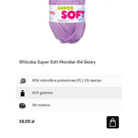
Włóczka Super Soft Mondial 414 liliowy
95% mikrofibra poliestrowa (PL), 5% elastan
400 gramów
135 metrów
39,00 zł