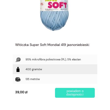
Włóczka Super Soft Mondial 419 jasnoniebieski
95% mikrofibra poliestrowa (PL), 5% elastan
400 gramów
135 metrów
powiadom o
39,00 zł
dostępności