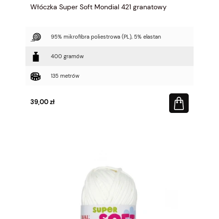
Włóczka Super Soft Mondial 421 granatowy
95% mikrofibra poliestrowa (PL), 5% elastan
400 gramów
135 metrów
39,00 zł