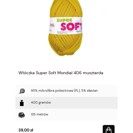
Włóczka Super Soft Mondial 406 musztarda
95% mikrofibra poliestrowa (PL), 5% elastan
400 gramów
135 metrów
39,00 zł