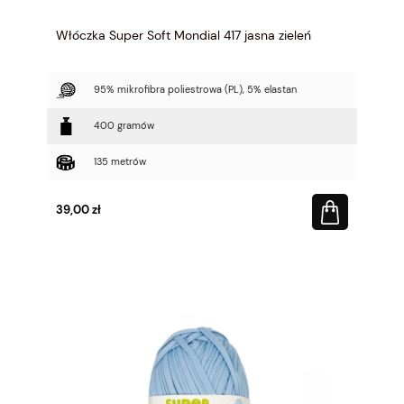
Włóczka Super Soft Mondial 417 jasna zieleń
95% mikrofibra poliestrowa (PL), 5% elastan
400 gramów
135 metrów
39,00 zł