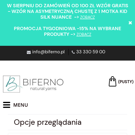
W SIERPNIU DO ZAMÓWIEŃ OD 100 ZŁ WZÓR GRATIS
- WZÓR NA ASYMETRYCZNĄ CHUSTĘ Z 1 MOTKA KID
SILK NUANCE ->
ZOBACZ
PROMOCJA TYGODNIOWA -15% NA WYBRANE
PRODUKTY ->
ZOBACZ
info@biferno.pl
33 330 59 00
(PUSTY)
Opcje przeglądania