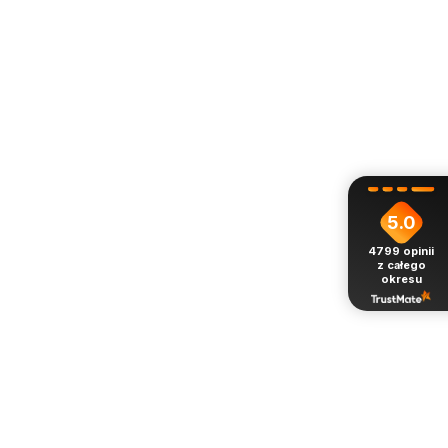
5.0
4799
opinii
z całego
okresu