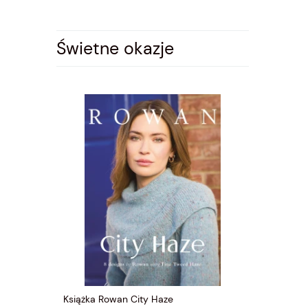
Świetne okazje
-
Książka Rowan City Haze
Włóczka Ci