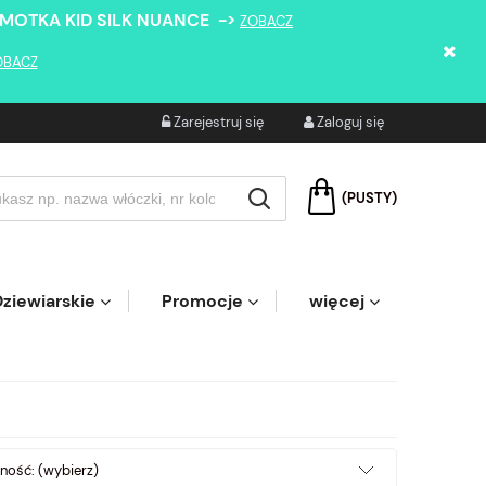
 MOTKA KID SILK NUANCE ->
ZOBACZ
OBACZ
Zarejestruj się
Zaloguj się
(PUSTY)
ziewiarskie
Promocje
więcej
ność: (wybierz)