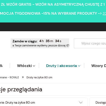
 ZŁ WZÓR GRATIS - WZÓR NA ASYMETRYCZNĄ CHUSTĘ Z 1
MOCJA TYGODNIOWA -15% NA WYBRANE PRODUKTY ->
Z
4
35
34
Zamów w ciągu:
a Twoje zamówienie wyślemy jeszcze dzisiaj 📦
5%
Włóczki
Druty i akcesoria
Wzory D
»
niane - ROYALE
Druty na żyłce 80 cm
je przeglądania
rie: Druty na żyłce 80 cm
Dostęp