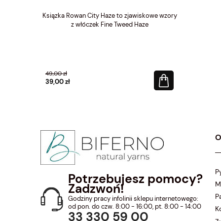
alpaka fine
Ksiązka Rowan City Haze to zjawiskowe wzory
Poliamid
100% 
z włóczek Fine Tweed Haze
50 gr
150 m
49,00 zł
35,00 zł
39,00 zł
26,25 zł
O
P
Potrzebujesz pomocy?
M
Zadzwoń!
P
Godziny pracy infolinii sklepu internetowego:
od pon. do czw. 8:00 - 16:00, pt. 8:00 - 14:00
K
33 330 59 00