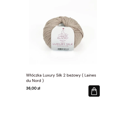
y ( Laines
Włóczka Luxury Silk 2 beżowy ( Laines
Włóczka Lux
du Nord )
du Nord )
36,00 zł
36,00 zł