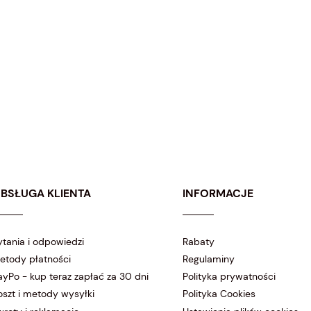
mieszanka alpaki z wełną merino
Alpaka baby,
50% Alpaka Fine, 35% Wełna, 15% Nylon
amów
50 gramów
etrów
115 metrów
29,00 zł
21,75 zł
BSŁUGA KLIENTA
INFORMACJE
ytania i odpowiedzi
Rabaty
etody płatności
Regulaminy
ayPo - kup teraz zapłać za 30 dni
Polityka prywatności
oszt i metody wysyłki
Polityka Cookies