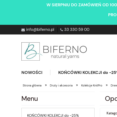
W SIERPNIU DO ZAMÓWIEŃ OD 100
PRO
info@biferno.pl
33 330 59 00
NOWOŚCI
KOŃCÓWKI KOLEKCJI do -2
»
»
»
Strona główna
Druty i akcesoria
Kolekcje KnitPro
Drew
Menu
Opc
Katego
KOŃCÓWKI KOLEKCJI do -25%