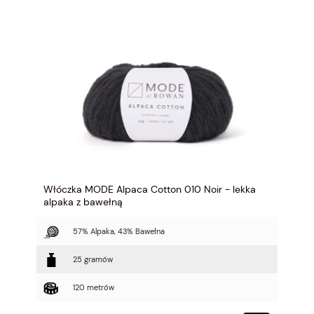
Włóczka MODE Alpaca Cotton 010 Noir - lekka
alpaka z bawełną
57% Alpaka, 43% Bawełna
25 gramów
120 metrów