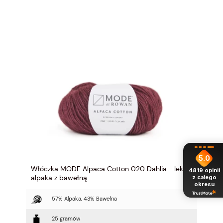
5.0
Włóczka MODE Alpaca Cotton 020 Dahlia - lekka
4819
opinii
alpaka z bawełną
z całego
okresu
57% Alpaka, 43% Bawełna
25 gramów