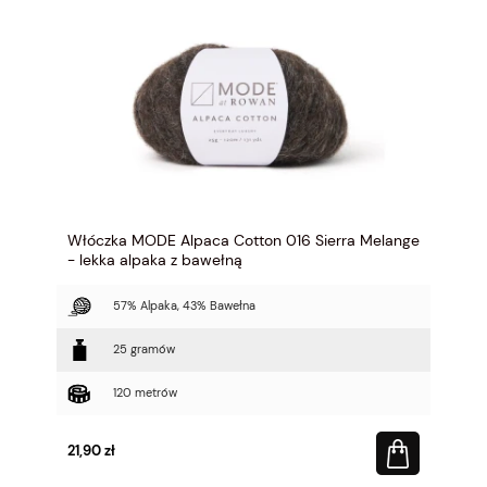
Włóczka MODE Alpaca Cotton 016 Sierra Melange
- lekka alpaka z bawełną
57% Alpaka, 43% Bawełna
25 gramów
120 metrów
21,90 zł