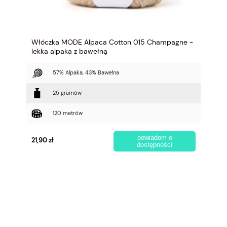
Włóczka MODE Alpaca Cotton 015 Champagne -
lekka alpaka z bawełną
57% Alpaka, 43% Bawełna
25 gramów
120 metrów
powiadom o
21,90 zł
dostępności