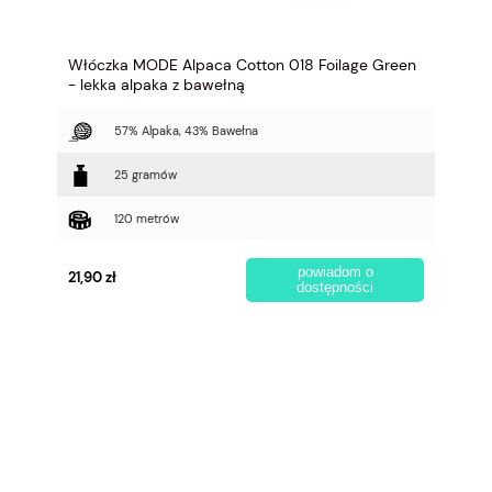
Włóczka MODE Alpaca Cotton 018 Foilage Green
- lekka alpaka z bawełną
57% Alpaka, 43% Bawełna
25 gramów
120 metrów
powiadom o
21,90 zł
dostępności