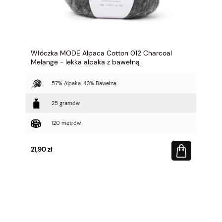
Włóczka MODE Alpaca Cotton 012 Charcoal
Melange - lekka alpaka z bawełną
57% Alpaka, 43% Bawełna
25 gramów
120 metrów
21,90 zł