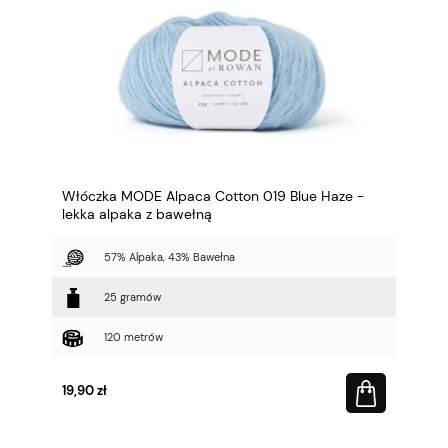
Włóczka MODE Alpaca Cotton 019 Blue Haze -
lekka alpaka z bawełną
57% Alpaka, 43% Bawełna
25 gramów
120 metrów
19,90 zł