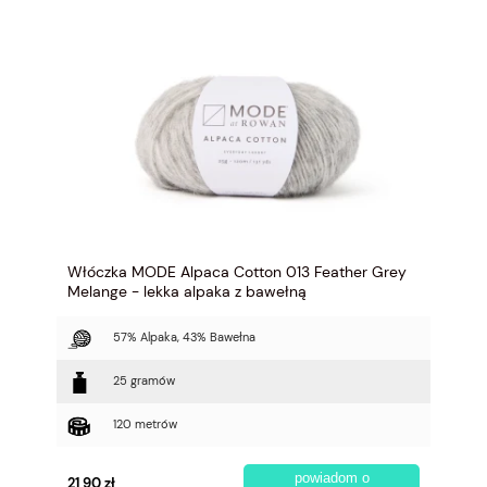
Włóczka MODE Alpaca Cotton 013 Feather Grey
Melange - lekka alpaka z bawełną
57% Alpaka, 43% Bawełna
25 gramów
120 metrów
powiadom o
21,90 zł