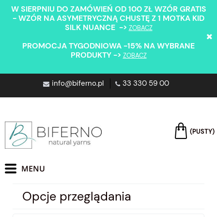
W SIERPNIU DO ZAMÓWIEŃ OD 100 ZŁ WZÓR GRATIS
- WZÓR NA ASYMETRYCZNĄ CHUSTĘ Z 1 MOTKA KID
SILK NUANCE ->
ZOBACZ
PROMOCJA TYGODNIOWA -15% NA WYBRANE
PRODUKTY ->
ZOBACZ
info@biferno.pl
33 330 59 00
(PUSTY)
Opcje przeglądania