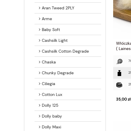
Aran Tweed 2PLY
Arme
Baby Soft
Cashsilk Light
Włóczka
( Laine
Cashsilk Cotton Degrade
7
Chaska
Chunky Degrade
2
Ciliegia
2
Cotton Lux
35,00 zł
Dolly 125
Dolly baby
Dolly Maxi