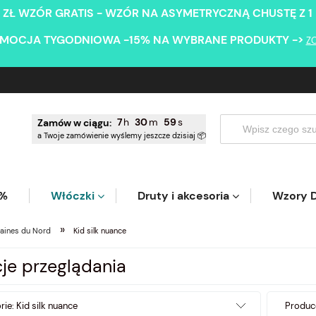
 ZŁ WZÓR GRATIS - WZÓR NA ASYMETRYCZNĄ CHUSTĘ Z 1
MOCJA TYGODNIOWA -15% NA WYBRANE PRODUKTY ->
Z
7
30
58
Zamów w ciągu:
a Twoje zamówienie wyślemy jeszcze dzisiaj 📦
5%
Włóczki
Druty i akcesoria
Wzory D
»
aines du Nord
Kid silk nuance
je przeglądania
rie: Kid silk nuance
Produce