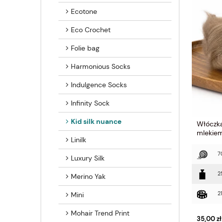
Ecotone
Eco Crochet
Folie bag
Harmonious Socks
Indulgence Socks
Infinity Sock
Kid silk nuance
Włóczka
mlekiem
Linilk
7
Luxury Silk
2
Merino Yak
2
Mini
Mohair Trend Print
35,00 zł