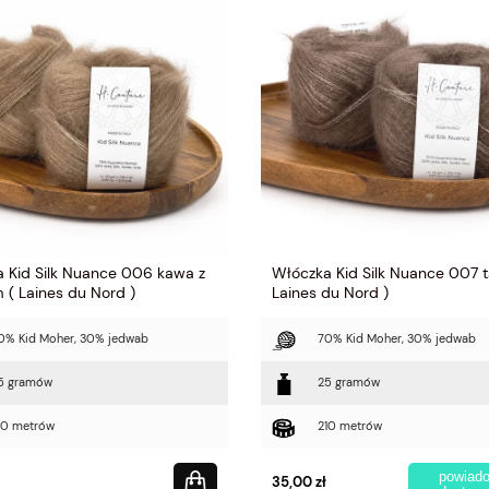
 Kid Silk Nuance 006 kawa z
Włóczka Kid Silk Nuance 007 t
 ( Laines du Nord )
Laines du Nord )
0% Kid Moher, 30% jedwab
70% Kid Moher, 30% jedwab
5 gramów
25 gramów
10 metrów
210 metrów
powiad
35,00 zł