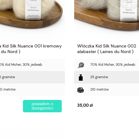
 Kid Silk Nuance 001 kremowy
Włóczka Kid Silk Nuance 002
s du Nord )
alabaster ( Laines du Nord )
0% Kid Moher, 30% jedwab
70% Kid Moher, 30% jedwab
5 gramów
25 gramów
10 metrów
210 metrów
powiadom o
35,00 zł
dostępności