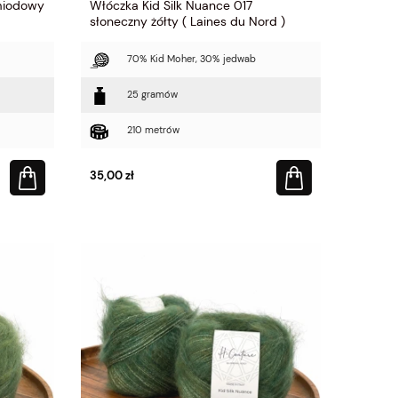
 miodowy
Włóczka Kid Silk Nuance 017
słoneczny żółty ( Laines du Nord )
70% Kid Moher, 30% jedwab
25 gramów
210 metrów
35,00 zł