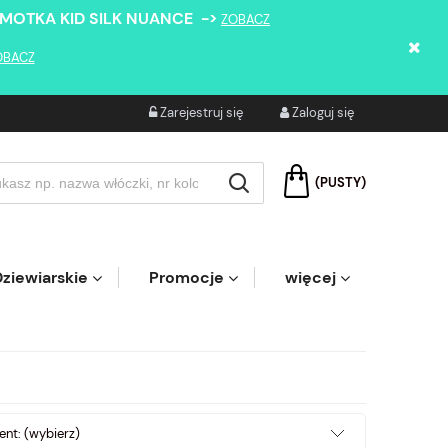
 MOTKA KID SILK NUANCE ->
ZOBACZ
OBACZ
Zarejestruj się
Zaloguj się
(PUSTY)
ziewiarskie
Promocje
więcej
nt: (wybierz)