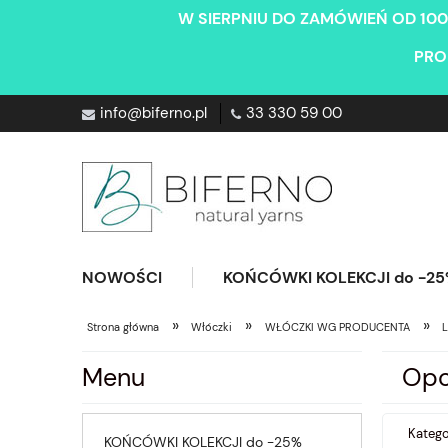
W SIERPNIU DO ZAMÓWIEŃ OD 100
PRO
info@biferno.pl
33 330 59 00
NOWOŚCI
KOŃCÓWKI KOLEKCJI do -2
»
»
»
Strona główna
Włóczki
WŁÓCZKI WG PRODUCENTA
L
Menu
Opc
Katego
KOŃCÓWKI KOLEKCJI do -25%