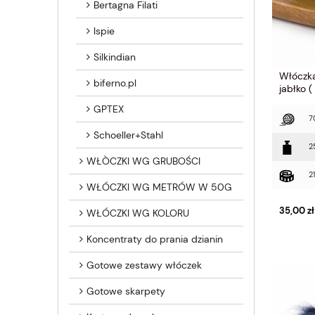
Bertagna Filati
Ispie
Silkindian
Włóczka
biferno.pl
jabłko (
GPTEX
7
Schoeller+Stahl
2
WŁÒCZKI WG GRUBOŚCI
2
WŁÓCZKI WG METRÓW W 50G
35,00 zł
WŁÓCZKI WG KOLORU
Koncentraty do prania dzianin
Gotowe zestawy włóczek
Gotowe skarpety