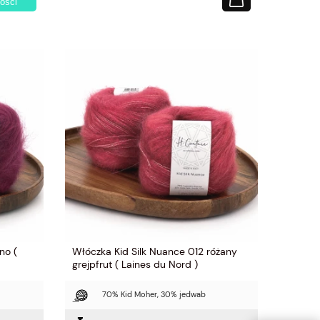
ości
no (
Włóczka Kid Silk Nuance 012 różany
grejpfrut ( Laines du Nord )
70% Kid Moher, 30% jedwab