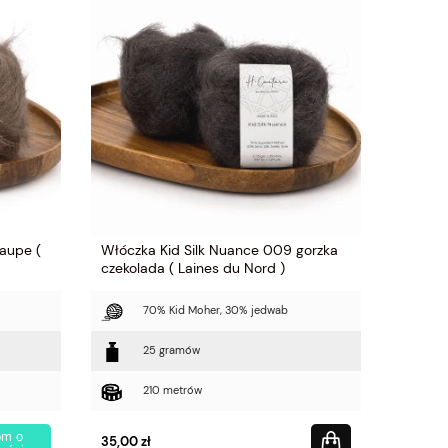
aupe (
Włóczka Kid Silk Nuance 009 gorzka
czekolada ( Laines du Nord )
70% Kid Moher, 30% jedwab
25 gramów
210 metrów
om o
35,00 zł