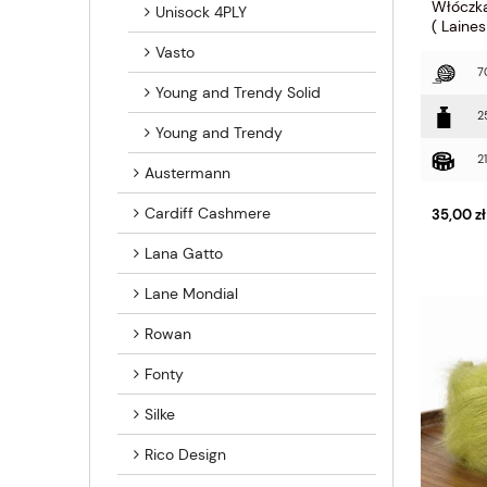
Włóczka
Unisock 4PLY
( Laine
Vasto
7
Young and Trendy Solid
2
Young and Trendy
2
Austermann
Cardiff Cashmere
35,00 zł
Lana Gatto
Lane Mondial
Rowan
Fonty
Silke
Rico Design