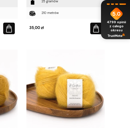
25 gramów
5.0
210 metrów
4799
opinii
z całego
35,00 zł
okresu