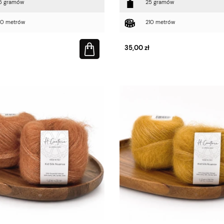
5 gramów
25 gramów
10 metrów
210 metrów
35,00 zł