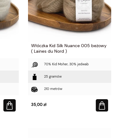
Włóczka Kid Silk Nuance 005 beżowy
( Laines du Nord )
70% Kid Moher, 30% jedwab
25 gramów
210 metrów
35,00 zł