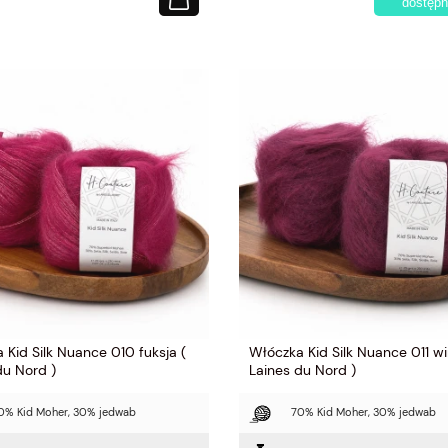
dostępn
 Kid Silk Nuance 010 fuksja (
Włóczka Kid Silk Nuance 011 wi
du Nord )
Laines du Nord )
0% Kid Moher, 30% jedwab
70% Kid Moher, 30% jedwab