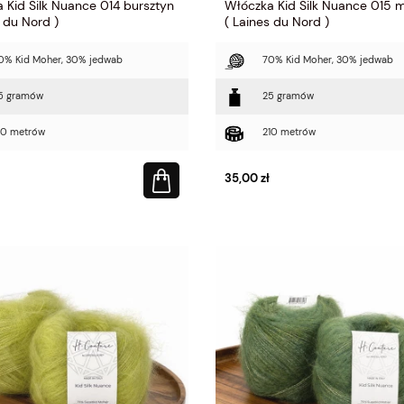
 Kid Silk Nuance 014 bursztyn
Włóczka Kid Silk Nuance 015
s du Nord )
( Laines du Nord )
0% Kid Moher, 30% jedwab
70% Kid Moher, 30% jedwab
5 gramów
25 gramów
10 metrów
210 metrów
35,00 zł