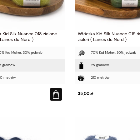
 Kid Silk Nuance 018 zielone
Włóczka Kid Silk Nuance 019 ś
 Laines du Nord )
zieleń ( Laines du Nord )
0% Kid Moher, 30% jedwab
70% Kid Moher, 30% jedwab
5 gramów
25 gramów
10 metrów
210 metrów
35,00 zł