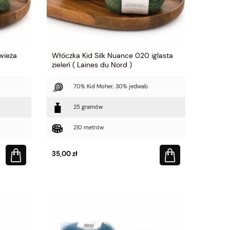
wieża
Włóczka Kid Silk Nuance 020 iglasta
zieleń ( Laines du Nord )
70% Kid Moher, 30% jedwab
25 gramów
210 metrów
35,00 zł