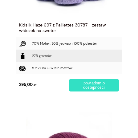
Kidsilk Haze 697 z Paillettes 30787 - zestaw
włóczek na sweter
70% Moher, 30% jedwab i 100% poliester
275 gramów
5 x 210m + 6x 195 metrów
powiadom o
295,00 zł
dostępności