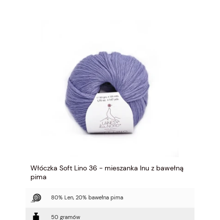
Włóczka Soft Lino 36 - mieszanka lnu z bawełną
pima
80% Len, 20% bawełna pima
50 gramów