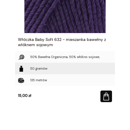
Włóczka Baby Soft 632 - mieszanka bawełny z
włóknem sojowym
50% Bawełna Organiczna, 50% włókno sojowe,
50 gramów
135 metrów
15,00 zł