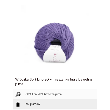
Włóczka Soft Lino 20 - mieszanka lnu z bawełną
pima
80% Len, 20% bawełna pima
50 gramów