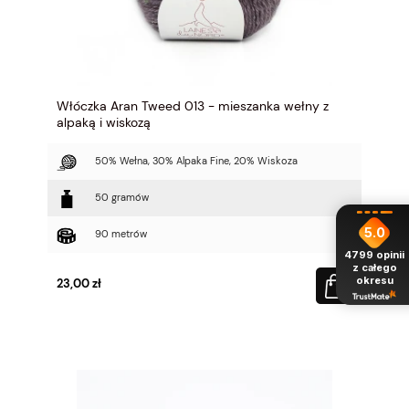
Włóczka Aran Tweed 013 - mieszanka wełny z
alpaką i wiskozą
50% Wełna, 30% Alpaka Fine, 20% Wiskoza
50 gramów
5.0
90 metrów
4799
opinii
z całego
okresu
23,00 zł