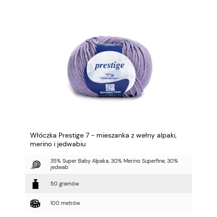
Włóczka Prestige 7 - mieszanka z wełny alpaki,
merino i jedwabiu
35% Super Baby Alpaka, 30% Merino Superfine, 30%
jedwab
50 gramów
100 metrów