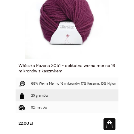
Włóczka Rozena 3051 - delikatna wełna merino 16
mikronów z kaszmirem
68% Wełna Merino 16 mikronów, 17% Kaszmir, 15% Nylon
25 gramów
112 metrów
22,00 zł