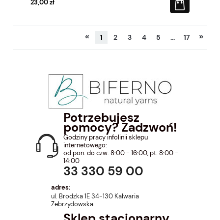
23,00 zł
«
»
1
2
3
4
5
...
17
Potrzebujesz
pomocy? Zadzwoń!
Godziny pracy infolinii sklepu
internetowego:
od pon. do czw. 8:00 - 16:00, pt. 8:00 -
14:00
33 330 59 00
adres:
ul. Brodzka 1E 34-130 Kalwaria
Zebrzydowska
Sklep stacjonarny