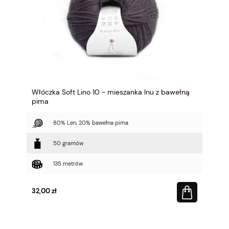
Włóczka Soft Lino 10 - mieszanka lnu z bawełną
pima
80% Len, 20% bawełna pima
50 gramów
135 metrów
32,00 zł