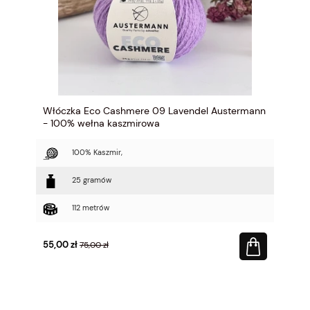
Włóczka Eco Cashmere 09 Lavendel Austermann
- 100% wełna kaszmirowa
100% Kaszmir,
25 gramów
112 metrów
55,00 zł
75,00 zł