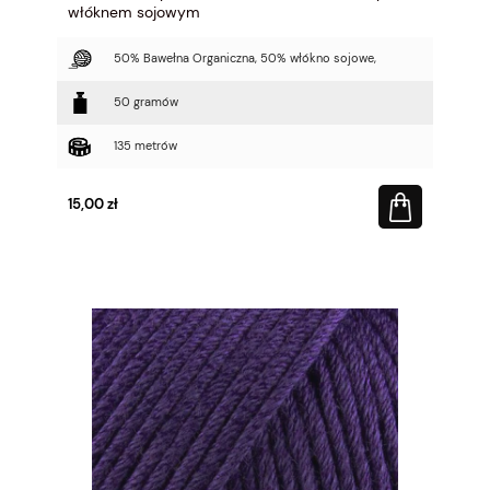
włóknem sojowym
50% Bawełna Organiczna, 50% włókno sojowe,
50 gramów
135 metrów
15,00 zł