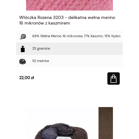
Włóczka Rozena 3203 - delikatna wełna merino
16 mikronów z kaszmirem
68% Wełna Merino 16 mikronów, 17% Kaszmir, 15% Nylon
25 gramów
112 metrów
22,00 zł