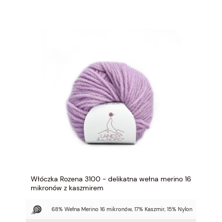
Włóczka Rozena 3100 - delikatna wełna merino 16
mikronów z kaszmirem
68% Wełna Merino 16 mikronów, 17% Kaszmir, 15% Nylon