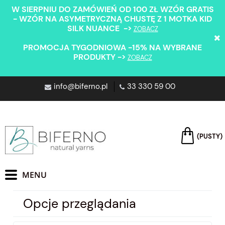
W SIERPNIU DO ZAMÓWIEŃ OD 100 ZŁ WZÓR GRATIS
- WZÓR NA ASYMETRYCZNĄ CHUSTĘ Z 1 MOTKA KID
SILK NUANCE ->
ZOBACZ
PROMOCJA TYGODNIOWA -15% NA WYBRANE
PRODUKTY ->
ZOBACZ
info@biferno.pl
33 330 59 00
(PUSTY)
Opcje przeglądania