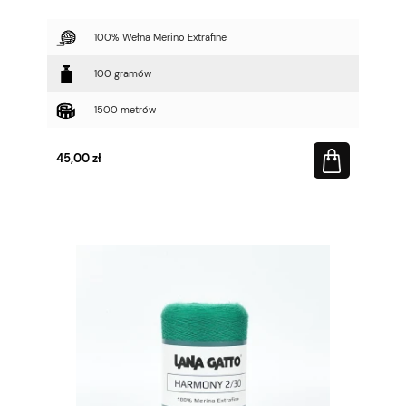
100% Wełna Merino Extrafine
100 gramów
1500 metrów
45,00 zł