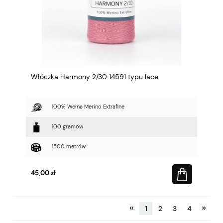
Włóczka Harmony 2/30 14591 typu lace
100% Wełna Merino Extrafine
100 gramów
1500 metrów
45,00 zł
«
»
1
2
3
4