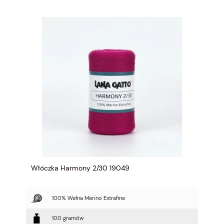
Włóczka Harmony 2/30 19049
100% Wełna Merino Extrafine
100 gramów