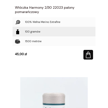
Włóczka Harmony 2/30 22023 palony
pomarańczowy
100% Wełna Merino Extrafine
100 gramów
1500 metrów
45,00 zł