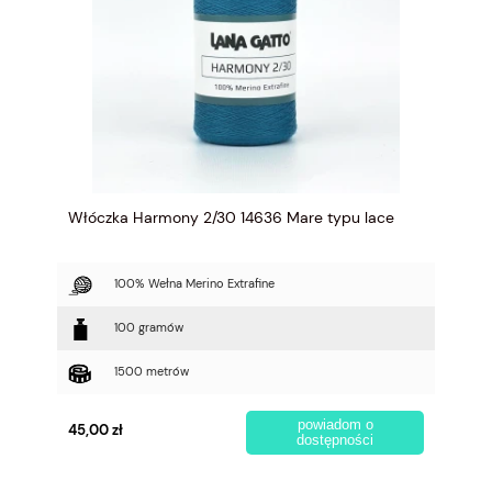
Włóczka Harmony 2/30 14636 Mare typu lace
100% Wełna Merino Extrafine
100 gramów
1500 metrów
powiadom o
45,00 zł
dostępności