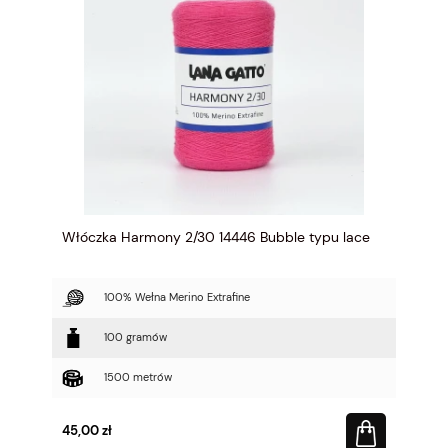
Włóczka Harmony 2/30 14446 Bubble typu lace
100% Wełna Merino Extrafine
100 gramów
1500 metrów
45,00 zł