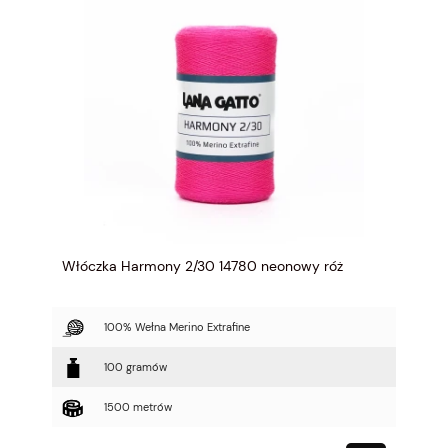
Włóczka Harmony 2/30 14780 neonowy róż
100% Wełna Merino Extrafine
100 gramów
1500 metrów