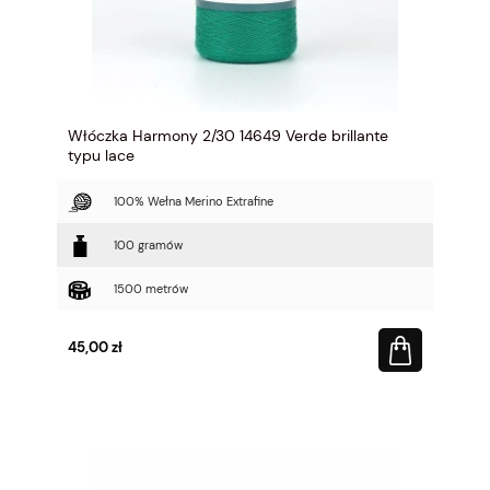
Włóczka Harmony 2/30 14649 Verde brillante
typu lace
100% Wełna Merino Extrafine
100 gramów
1500 metrów
45,00 zł