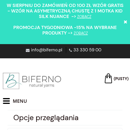
W SIERPNIU DO ZAMÓWIEŃ OD 100 ZŁ WZÓR GRATIS
- WZÓR NA ASYMETRYCZNĄ CHUSTĘ Z 1 MOTKA KID
SILK NUANCE ->
ZOBACZ
PROMOCJA TYGODNIOWA -15% NA WYBRANE
PRODUKTY ->
ZOBACZ
info@biferno.pl
33 330 59 00
(PUSTY)
Opcje przeglądania