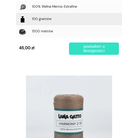
100% Wełna Merino Extrafine
100 gramów
1500 metrów
powiadom o
45,00 zł
dostępności