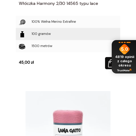
Włóczka Harmony 2/30 14565 typu lace
100% Wełna Merino Extrafine
100 gramów
1500 metrów
5.0
4819
opinii
z całego
45,00 zł
okresu