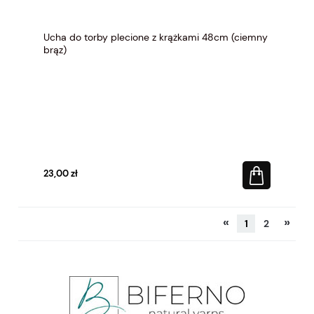
Ucha do torby plecione z krążkami 48cm (ciemny
brąz)
23,00 zł
«
»
1
2