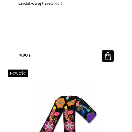
szydełkowej ( srebrny )
14,90 zł
NOWOŚĆ