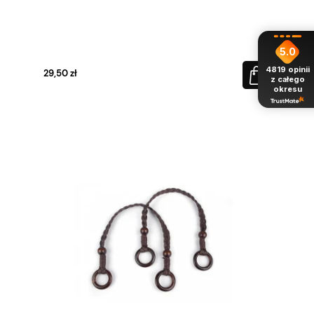
5.0
4819
opinii
29,50 zł
z całego
okresu