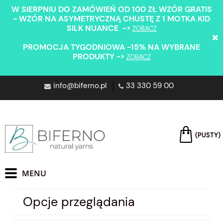
W SIERPNIU DO ZAMÓWIEŃ OD 100 ZŁ WZÓR GRATIS
- WZÓR NA ASYMETRYCZNĄ CHUSTĘ Z 1 MOTKA KID
SILK NUANCE ->
ZOBACZ
PROMOCJA TYGODNIOWA -15% NA WYBRANE
PRODUKTY ->
ZOBACZ
info@biferno.pl
33 330 59 00
(PUSTY)
Opcje przeglądania