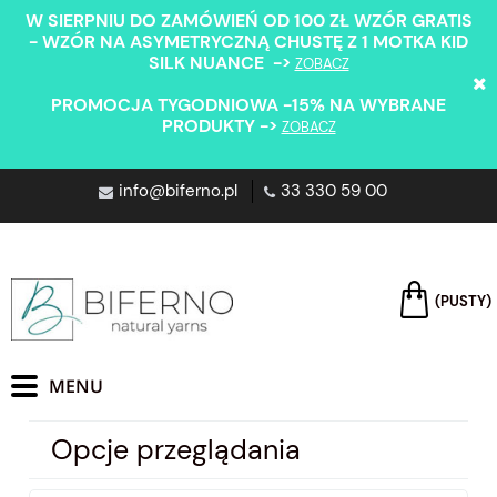
W SIERPNIU DO ZAMÓWIEŃ OD 100 ZŁ WZÓR GRATIS
- WZÓR NA ASYMETRYCZNĄ CHUSTĘ Z 1 MOTKA KID
SILK NUANCE ->
ZOBACZ
PROMOCJA TYGODNIOWA -15% NA WYBRANE
PRODUKTY ->
ZOBACZ
info@biferno.pl
33 330 59 00
(PUSTY)
Opcje przeglądania