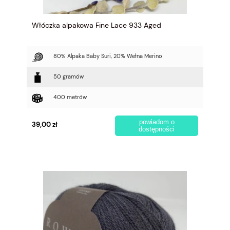
Włóczka alpakowa Fine Lace 933 Aged
80% Alpaka Baby Suri, 20% Wełna Merino
50 gramów
400 metrów
powiadom o
39,00 zł
dostępności