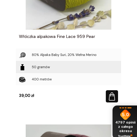
Włóczka alpakowa Fine Lace 959 Pear
80% Alpaka Baby Suri, 20% Wełna Merino
50 gramów
400 metrów
39,00 zł
5.0
4797
opinii
z całego
okresu