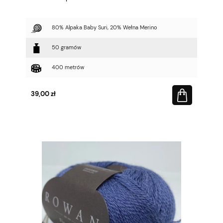
80% Alpaka Baby Suri, 20% Wełna Merino
50 gramów
400 metrów
39,00 zł