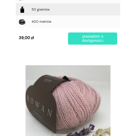
50 gramów
400 metrów
powiadom o
39,00 zł
dostępności