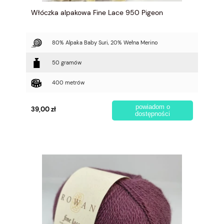
Włóczka alpakowa Fine Lace 950 Pigeon
80% Alpaka Baby Suri, 20% Wełna Merino
50 gramów
400 metrów
powiadom o
39,00 zł
dostępności