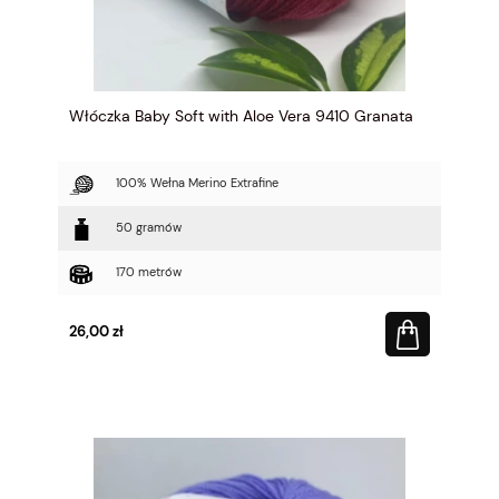
Włóczka Baby Soft with Aloe Vera 9410 Granata
100% Wełna Merino Extrafine
50 gramów
170 metrów
26,00 zł