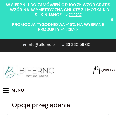
W SIERPNIU DO ZAMÓWIEŃ OD 100 ZŁ WZÓR GRATIS
- WZÓR NA ASYMETRYCZNĄ CHUSTĘ Z 1 MOTKA KID
SILK NUANCE ->
ZOBACZ
PROMOCJA TYGODNIOWA -15% NA WYBRANE
PRODUKTY ->
ZOBACZ
info@biferno.pl
33 330 59 00
(PUSTY)
Opcje przeglądania