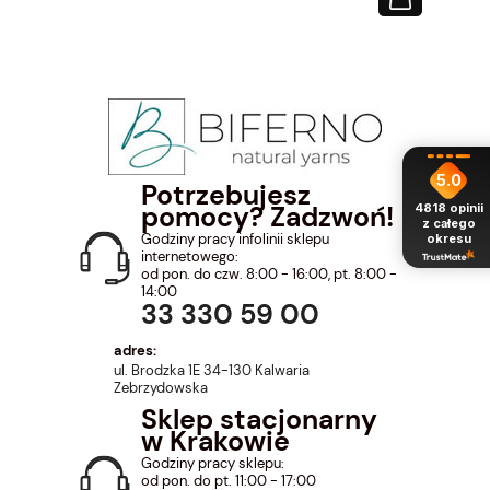
5.0
Potrzebujesz
pomocy? Zadzwoń!
4818
opinii
z całego
Godziny pracy infolinii sklepu
okresu
internetowego:
od pon. do czw. 8:00 - 16:00, pt. 8:00 -
14:00
33 330 59 00
adres:
ul. Brodzka 1E 34-130 Kalwaria
Zebrzydowska
Sklep stacjonarny
w Krakowie
Godziny pracy sklepu:
od pon. do pt. 11:00 - 17:00