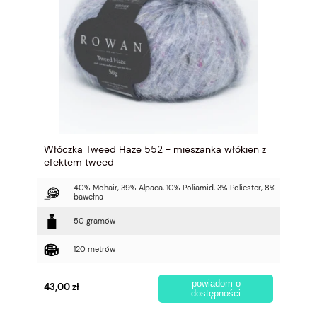
Włóczka Tweed Haze 552 - mieszanka włókien z
efektem tweed
40% Mohair, 39% Alpaca, 10% Poliamid, 3% Poliester, 8%
bawełna
50 gramów
120 metrów
powiadom o
43,00 zł
dostępności