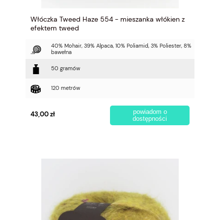
Włóczka Tweed Haze 554 - mieszanka włókien z
efektem tweed
40% Mohair, 39% Alpaca, 10% Poliamid, 3% Poliester, 8%
bawełna
50 gramów
120 metrów
powiadom o
43,00 zł
dostępności