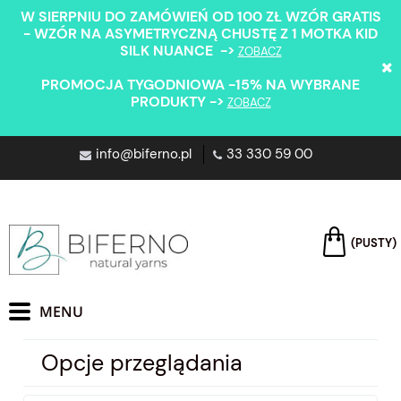
W SIERPNIU DO ZAMÓWIEŃ OD 100 ZŁ WZÓR GRATIS
- WZÓR NA ASYMETRYCZNĄ CHUSTĘ Z 1 MOTKA KID
SILK NUANCE ->
ZOBACZ
PROMOCJA TYGODNIOWA -15% NA WYBRANE
PRODUKTY ->
ZOBACZ
info@biferno.pl
33 330 59 00
(PUSTY)
Opcje przeglądania