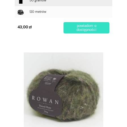
50 gramów
120 metrów
powiadom o
43,00 zł
dostępności