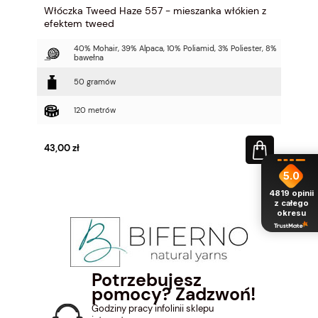
Włóczka Tweed Haze 557 - mieszanka włókien z
efektem tweed
40% Mohair, 39% Alpaca, 10% Poliamid, 3% Poliester, 8%
bawełna
50 gramów
120 metrów
43,00 zł
5.0
4819
opinii
z całego
okresu
Potrzebujesz
pomocy? Zadzwoń!
Godziny pracy infolinii sklepu