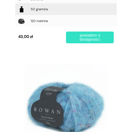
50 gramów
120 metrów
powiadom o
43,00 zł
dostępności