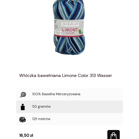
Włóczka bawełniana Limone Color 313 Wasser
100% Bawełna Merceryzowana
50 gramów
125 metrów
16,50 zł