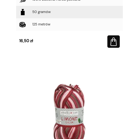
50 gramów
125 metrów
16,50 zł