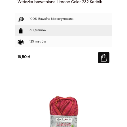
Włóczka bawełniana Limone Color 232 Karibik
100% Bawełna Merceryzowana
50 gramów
125 metrów
16,50 zł