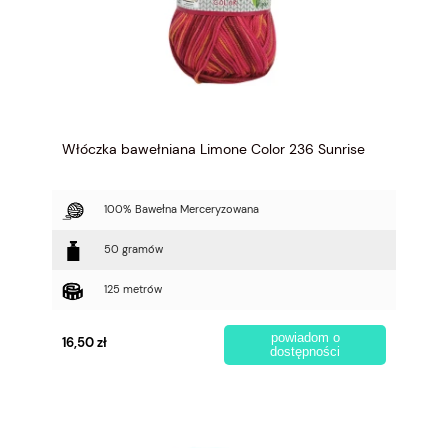
Włóczka bawełniana Limone Color 236 Sunrise
100% Bawełna Merceryzowana
50 gramów
125 metrów
powiadom o
16,50 zł
dostępności