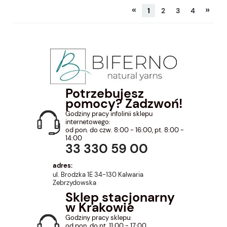
«
»
1
2
3
4
Potrzebujesz
pomocy? Zadzwoń!
Godziny pracy infolinii sklepu
internetowego:
od pon. do czw. 8:00 - 16:00, pt. 8:00 -
14:00
33 330 59 00
adres:
ul. Brodzka 1E 34-130 Kalwaria
Zebrzydowska
Sklep stacjonarny
w Krakowie
Godziny pracy sklepu:
od pon. do pt. 11:00 - 17:00