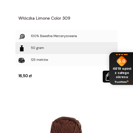
Włóczka Limone Color 309
100% Bawełna Merceryzowana
50 gram
125 metrów
5.0
4819
opinii
z całego
16,50 zł
okresu