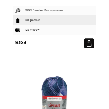
100% Bawełna Merceryzowana
50 gramów
125 metrów
16,50 zł