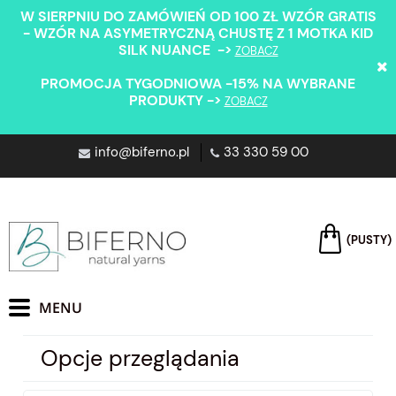
W SIERPNIU DO ZAMÓWIEŃ OD 100 ZŁ WZÓR GRATIS
- WZÓR NA ASYMETRYCZNĄ CHUSTĘ Z 1 MOTKA KID
SILK NUANCE ->
ZOBACZ
PROMOCJA TYGODNIOWA -15% NA WYBRANE
PRODUKTY ->
ZOBACZ
info@biferno.pl
33 330 59 00
(PUSTY)
Opcje przeglądania