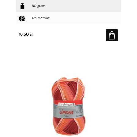
50 gram
125 metrów
16,50 zł