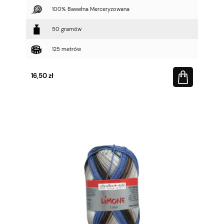
100% Bawełna Merceryzowana
50 gramów
125 metrów
16,50 zł