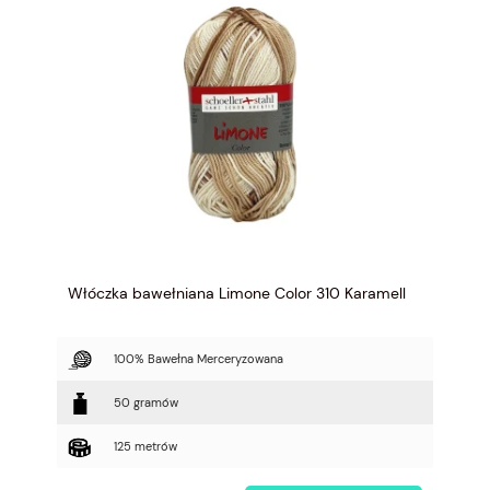
Włóczka bawełniana Limone Color 310 Karamell
100% Bawełna Merceryzowana
50 gramów
125 metrów