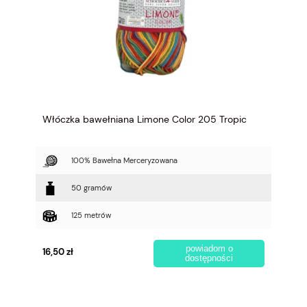
Włóczka bawełniana Limone Color 205 Tropic
100% Bawełna Merceryzowana
50 gramów
125 metrów
powiadom o
16,50 zł
dostępności