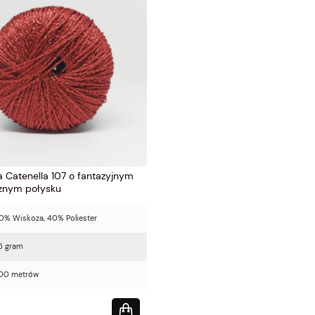
 Catenella 107 o fantazyjnym
znym połysku
0% Wiskoza, 40% Poliester
5 gram
00 metrów