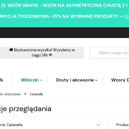
 ZŁ WZÓR GRATIS - WZÓR NA ASYMETRYCZNĄ CHUSTĘ Z 1
MOCJA TYGODNIOWA -15% NA WYBRANE PRODUKTY ->
Z
🚚 Błyskawiczna wysyłka! Wysyłamy w
ciągu 24h 💙
5%
Włóczki
Druty i akcesoria
Wzory D
»
zki wiskozowe
Catanella
je przeglądania
rie: Catanella
Produce