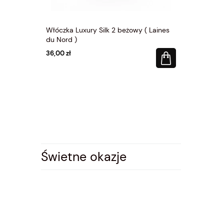
y ( Laines
Włóczka Luxury Silk 2 beżowy ( Laines
Włóczka Lux
du Nord )
du Nord )
36,00 zł
36,00 zł
Świetne okazje