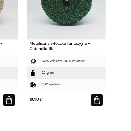
 -
Metaliczna włóczka fantazyjna -
Catenella 115
60% Wiskoza, 40% Poliester
25 gram
200 metrów
18,90 zł