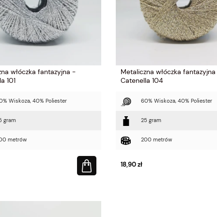
zna włóczka fantazyjna -
Metaliczna włóczka fantazyjna
la 101
Catenella 104
0% Wiskoza, 40% Poliester
60% Wiskoza, 40% Poliester
5 gram
25 gram
00 metrów
200 metrów
18,90 zł