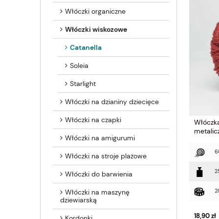
Włóczki organiczne
Włóczki wiskozowe
Catanella
Soleia
Starlight
Włóczki na dzianiny dziecięce
Włóczki na czapki
Włóczka
metalic
Włóczki na amigurumi
6
Włóczki na stroje plażowe
2
Włóczki do barwienia
2
Włóczki na maszynę
dziewiarską
18,90 zł
Kordonki