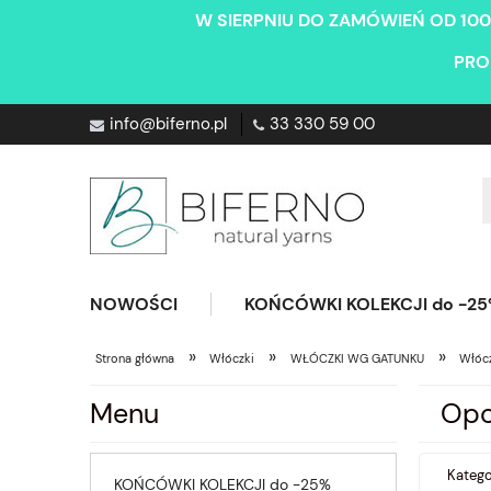
W SIERPNIU DO ZAMÓWIEŃ OD 100
PRO
info@biferno.pl
33 330 59 00
NOWOŚCI
KOŃCÓWKI KOLEKCJI do -2
»
»
»
Strona główna
Włóczki
WŁÓCZKI WG GATUNKU
Włóc
Menu
Opc
Katego
KOŃCÓWKI KOLEKCJI do -25%