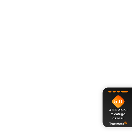
5.0
4815
opinii
z całego
okresu