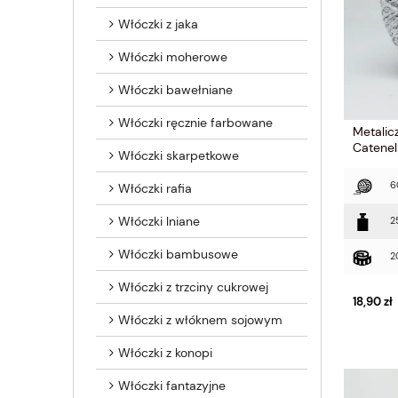
Włóczki z jaka
Włóczki moherowe
Włóczki bawełniane
Włóczki ręcznie farbowane
Metalic
Catenel
Włóczki skarpetkowe
6
Włóczki rafia
Włóczki lniane
2
Włóczki bambusowe
2
Włóczki z trzciny cukrowej
18,90 zł
Włóczki z włóknem sojowym
Włóczki z konopi
Włóczki fantazyjne