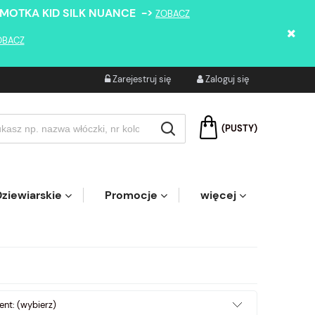
 MOTKA KID SILK NUANCE ->
ZOBACZ
OBACZ
Zarejestruj się
Zaloguj się
(PUSTY)
ziewiarskie
Promocje
więcej
nt: (wybierz)