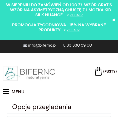
W SIERPNIU DO ZAMÓWIEŃ OD 100 ZŁ WZÓR GRATIS
- WZÓR NA ASYMETRYCZNĄ CHUSTĘ Z 1 MOTKA KID
SILK NUANCE ->
ZOBACZ
PROMOCJA TYGODNIOWA -15% NA WYBRANE
PRODUKTY ->
ZOBACZ
info@biferno.pl
33 330 59 00
(PUSTY)
Opcje przeglądania