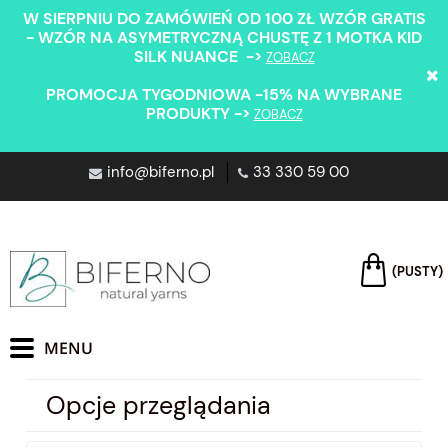
W SIERPNIU DO ZAMÓWIEŃ OD 100 ZŁ WZÓR GRATIS
- WZÓR NA ASYMETRYCZNĄ CHUSTĘ Z 1 MOTKA KID
SILK NUANCE ->
ZOBACZ
PROMOCJA TYGODNIOWA -15% NA WYBRANE
PRODUKTY ->
ZOBACZ
info@biferno.pl
33 330 59 00
(PUSTY)
Opcje przeglądania