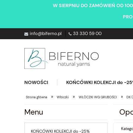
W SIERPNIU DO ZAMÓWIEŃ OD 100
PRO
info@biferno.pl
33 330 59 00
NOWOŚCI
KOŃCÓWKI KOLEKCJI do -2
»
»
»
Strona główna
Włóczki
WŁÒCZKI WG GRUBOŚCI
DK 
Menu
Opc
Kateg
KOŃCÓWKI KOLEKCJI do -25%