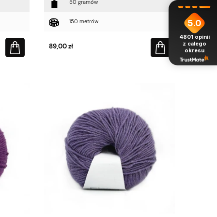
50 gramów
5.0
150 metrów
4801
opinii
z całego
89,00 zł
okresu