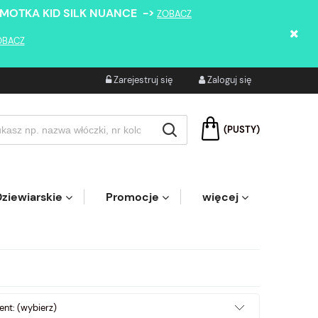
 MOTKA KID SILK NUANCE ->
ZOBACZ
OBACZ
Zarejestruj się
Zaloguj się
(PUSTY)
ziewiarskie
Promocje
więcej
nt: (wybierz)