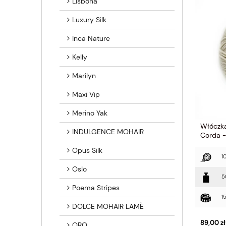
Lisbona
Luxury Silk
Inca Nature
Kelly
Marilyn
Maxi Vip
Merino Yak
Włóczk
INDULGENCE MOHAIR
Corda 
Opus Silk
1
Oslo
5
Poema Stripes
1
DOLCE MOHAIR LAMÈ
89,00 zł
ORO