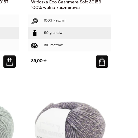
0157 -
Włóczka Eco Cashmere Soft 30159 -
100% wełna kaszmirowa
100% kaszmir
50 gramów
150 metrów
89,00 zł