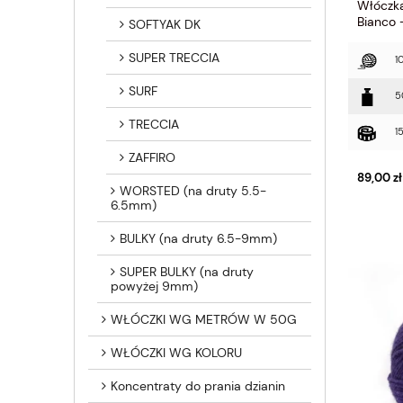
Włóczk
Bianco 
SOFTYAK DK
SUPER TRECCIA
1
SURF
5
TRECCIA
1
ZAFFIRO
89,00 zł
WORSTED (na druty 5.5-
6.5mm)
BULKY (na druty 6.5-9mm)
SUPER BULKY (na druty
powyżej 9mm)
WŁÓCZKI WG METRÓW W 50G
WŁÓCZKI WG KOLORU
Koncentraty do prania dzianin