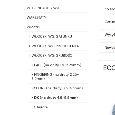
W TRENDACH 25/26
Kolekc
WARSZTATY
Gatune
Włóczki
Wysyłk
WŁÓCZKI WG GATUNKU
WŁÓCZKI WG PRODUCENTA
Nowość
WŁÒCZKI WG GRUBOŚCI
LACE (na druty 1.5-2.25mm)
EC
FINGERING (na druty 2.25-
3.5mm)
SPORT (na druty 3.5-4.5mm)
DK (na druty 4.5-5.5mm)
Aurora