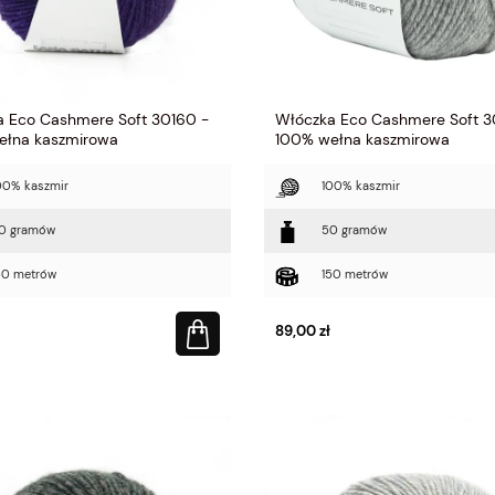
 Eco Cashmere Soft 30160 -
Włóczka Eco Cashmere Soft 3
ełna kaszmirowa
100% wełna kaszmirowa
00% kaszmir
100% kaszmir
0 gramów
50 gramów
50 metrów
150 metrów
89,00 zł