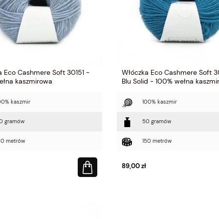
 Eco Cashmere Soft 30151 -
Włóczka Eco Cashmere Soft 
ełna kaszmirowa
Blu Solid - 100% wełna kaszm
00% kaszmir
100% kaszmir
0 gramów
50 gramów
50 metrów
150 metrów
89,00 zł