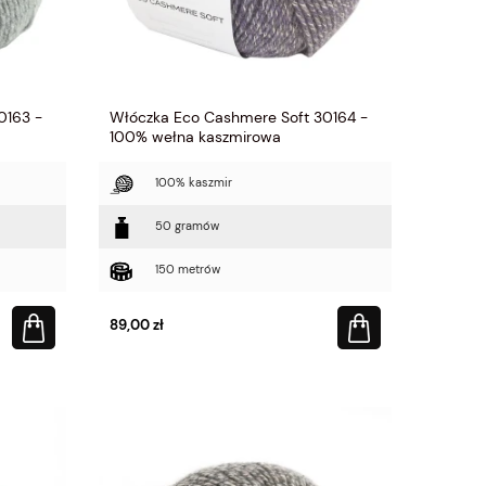
0163 -
Włóczka Eco Cashmere Soft 30164 -
100% wełna kaszmirowa
100% kaszmir
50 gramów
150 metrów
89,00 zł