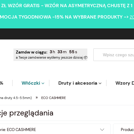
 ZŁ WZÓR GRATIS - WZÓR NA ASYMETRYCZNĄ CHUSTĘ Z 1
MOCJA TYGODNIOWA -15% NA WYBRANE PRODUKTY ->
Z
3
33
54
Zamów w ciągu:
a Twoje zamówienie wyślemy jeszcze dzisiaj 📦
5%
Włóczki
Druty i akcesoria
Wzory D
»
(na druty 4.5-5.5mm)
ECO CASHMERE
je przeglądania
orie: ECO CASHMERE
Produce