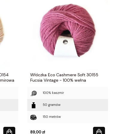
0154
Włóczka Eco Cashmere Soft 30155
zmirowa
Fucsia Vintage - 100% wełna
kaszmirowa
100% kaszmir
50 gramów
150 metrów
89,00 zł