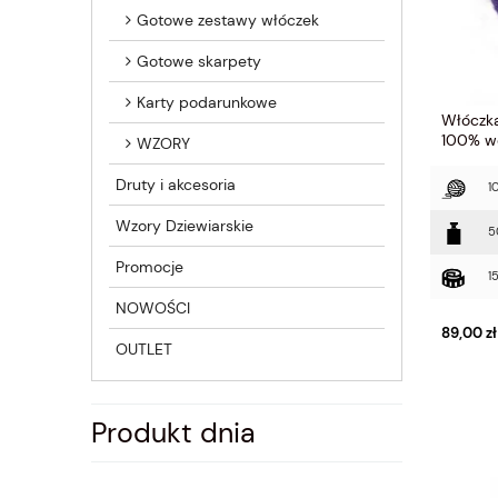
Gotowe zestawy włóczek
Gotowe skarpety
Karty podarunkowe
Włóczka
100% w
WZORY
Druty i akcesoria
1
Wzory Dziewiarskie
5
Promocje
1
NOWOŚCI
89,00 zł
OUTLET
Produkt dnia