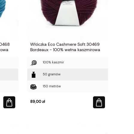
30468
Włóczka Eco Cashmere Soft 30469
irowa
Bordeaux - 100% wełna kaszmirowa
100% kaszmir
50 gramów
150 metrów
89,00 zł