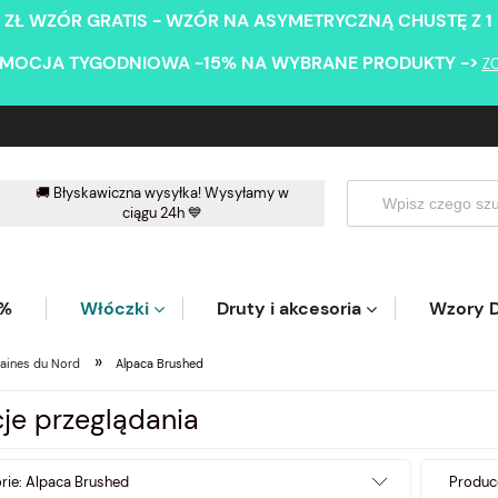
 ZŁ WZÓR GRATIS - WZÓR NA ASYMETRYCZNĄ CHUSTĘ Z 1
MOCJA TYGODNIOWA -15% NA WYBRANE PRODUKTY ->
Z
🚚 Błyskawiczna wysyłka! Wysyłamy w
ciągu 24h 💙
5%
Włóczki
Druty i akcesoria
Wzory D
»
aines du Nord
Alpaca Brushed
je przeglądania
rie: Alpaca Brushed
Produce