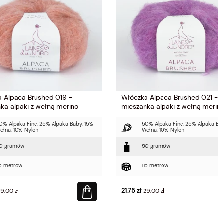
 Alpaca Brushed 019 -
Włóczka Alpaca Brushed 021 -
ka alpaki z wełną merino
mieszanka alpaki z wełną meri
0% Alpaka Fine, 25% Alpaka Baby, 15%
50% Alpaka Fine, 25% Alpaka 
ełna, 10% Nylon
Wełna, 10% Nylon
0 gramów
50 gramów
15 metrów
115 metrów
21,75 zł
9,00 zł
29,00 zł