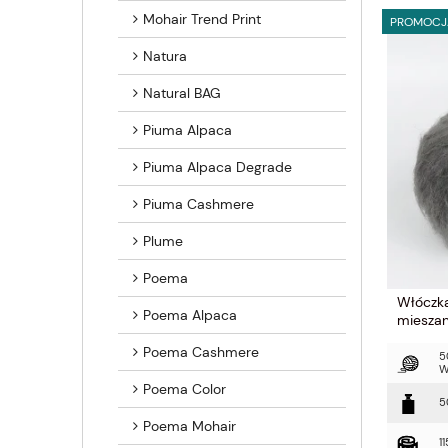
Mohair Trend Print
PROMOCJ
Natura
Natural BAG
Piuma Alpaca
Piuma Alpaca Degrade
Piuma Cashmere
Plume
Poema
Włóczka
Poema Alpaca
mieszan
Poema Cashmere
5
W
Poema Color
5
Poema Mohair
1