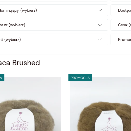
dominujący: (wybierz)
Dostęp
a w: (wybierz)
Cena: (
: (wybierz)
Promoc
aca Brushed
A
PROMOCJA