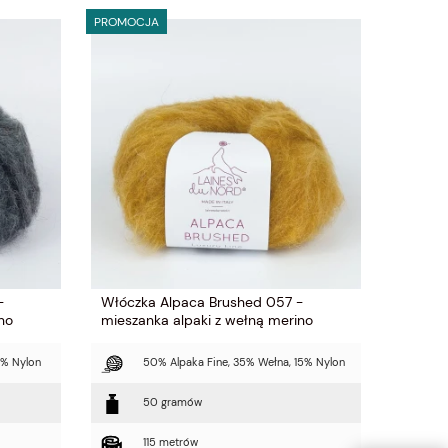
PROMOCJA
-
Włóczka Alpaca Brushed 057 -
no
mieszanka alpaki z wełną merino
0% Nylon
50% Alpaka Fine, 35% Wełna, 15% Nylon
50 gramów
115 metrów