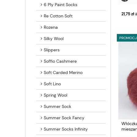
6 Ply Paint Socks
21,75 zł
2
Re Cotton Soft
Rozena
PROMOCJ
Silky Wool
Slippers
Soffio Cashmere
Soft Carded Merino
Soft Lino
Spring Wool
Summer Sock
Summer Sock Fancy
Włóczka
Summer Socks Infinity
mieszan