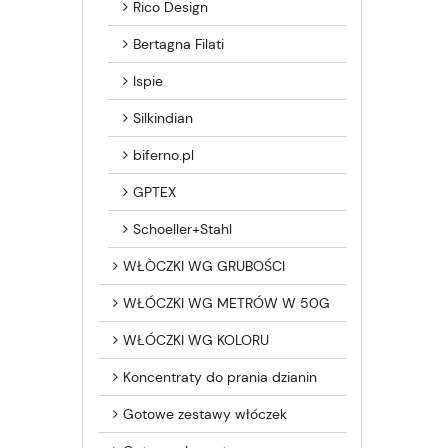
Rico Design
Bertagna Filati
Ispie
Silkindian
biferno.pl
GPTEX
Schoeller+Stahl
WŁÒCZKI WG GRUBOŚCI
WŁÓCZKI WG METRÓW W 50G
WŁÓCZKI WG KOLORU
Koncentraty do prania dzianin
Gotowe zestawy włóczek