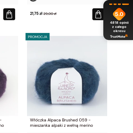
5.0
21,75 zł
29,00 zł
4818
opinii
z całego
okresu
PROMOCJA
-
Włóczka Alpaca Brushed 059 -
no
mieszanka alpaki z wełną merino