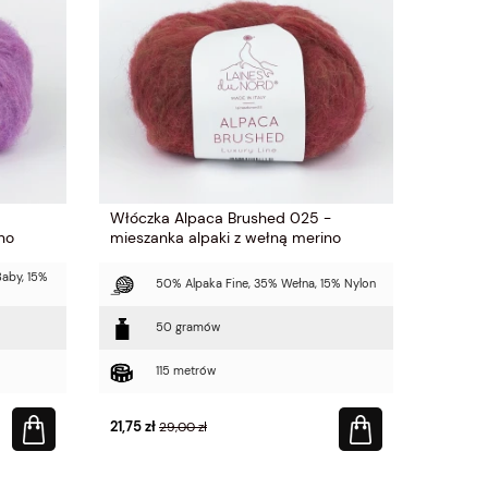
Włóczka Alpaca Brushed 025 -
no
mieszanka alpaki z wełną merino
Baby, 15%
50% Alpaka Fine, 35% Wełna, 15% Nylon
50 gramów
115 metrów
21,75 zł
29,00 zł