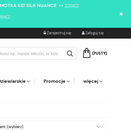
 MOTKA KID SILK NUANCE ->
ZOBACZ
OBACZ
Zarejestruj się
Zaloguj się
(PUSTY)
ziewiarskie
Promocje
więcej
nt: (wybierz)