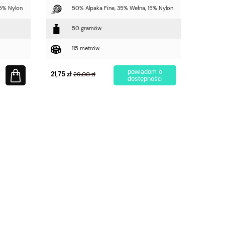
15% Nylon
50% Alpaka Fine, 35% Wełna, 15% Nylon
50 gramów
115 metrów
powiadom o
21,75 zł
29,00 zł
dostępności