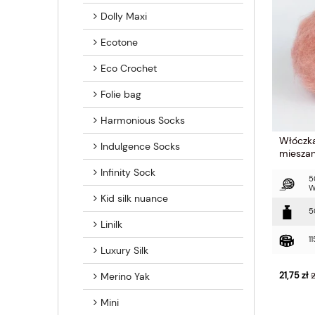
Dolly Maxi
Ecotone
Eco Crochet
Folie bag
Harmonious Socks
Włóczka
Indulgence Socks
mieszan
Infinity Sock
5
W
Kid silk nuance
5
Linilk
1
Luxury Silk
21,75 zł
2
Merino Yak
Mini