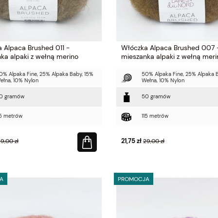
 Alpaca Brushed 011 -
Włóczka Alpaca Brushed 007 
ka alpaki z wełną merino
mieszanka alpaki z wełną meri
0% Alpaka Fine, 25% Alpaka Baby, 15%
50% Alpaka Fine, 25% Alpaka 
ełna, 10% Nylon
Wełna, 10% Nylon
0 gramów
50 gramów
15 metrów
115 metrów
21,75 zł
9,00 zł
29,00 zł
A
PROMOCJA