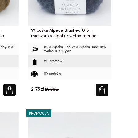
-
Włóczka Alpaca Brushed 015 -
no
mieszanka alpaki z wełna merino
Baby, 15%
50% Alpaka Fine, 25% Alpaka Baby, 15%
Wełna, 10% Nylon
50 gramów
115 metrów
21,75 zł
29,00 zł
PROMOCJA