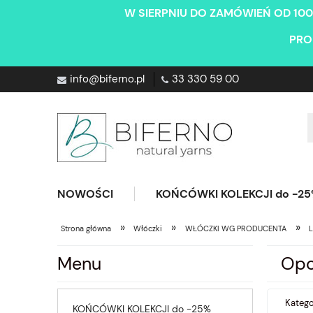
W SIERPNIU DO ZAMÓWIEŃ OD 100
PRO
info@biferno.pl
33 330 59 00
NOWOŚCI
KOŃCÓWKI KOLEKCJI do -2
»
»
»
Strona główna
Włóczki
WŁÓCZKI WG PRODUCENTA
L
Menu
Opc
Katego
KOŃCÓWKI KOLEKCJI do -25%