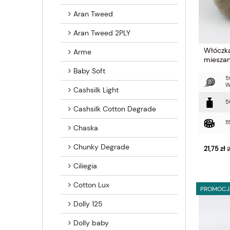
Aran Tweed
Aran Tweed 2PLY
Włóczka
Arme
mieszan
Baby Soft
5
W
Cashsilk Light
5
Cashsilk Cotton Degrade
1
Chaska
Chunky Degrade
21,75 zł
2
Ciliegia
Cotton Lux
PROMOCJ
Dolly 125
Dolly baby