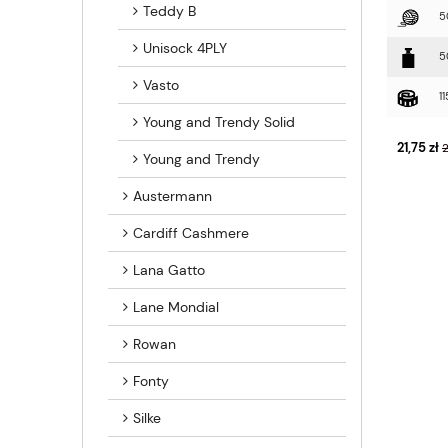
Teddy B
5
Unisock 4PLY
5
Vasto
1
Young and Trendy Solid
21,75 zł
2
Young and Trendy
Austermann
Cardiff Cashmere
Lana Gatto
Lane Mondial
Rowan
Fonty
Silke