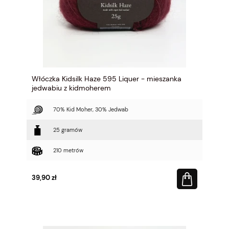
Włóczka Kidsilk Haze 595 Liquer - mieszanka
jedwabiu z kidmoherem
70% Kid Moher, 30% Jedwab
25 gramów
210 metrów
39,90 zł