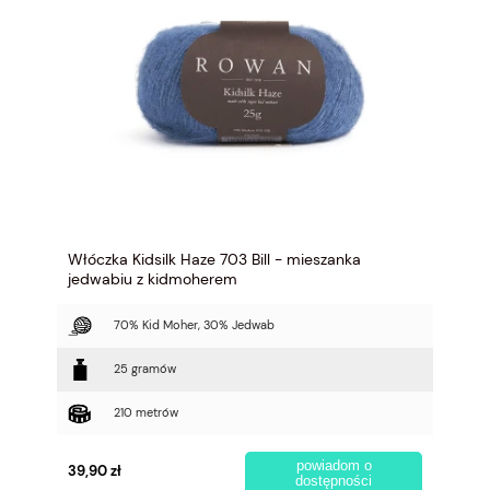
Włóczka Kidsilk Haze 703 Bill - mieszanka
jedwabiu z kidmoherem
70% Kid Moher, 30% Jedwab
25 gramów
210 metrów
powiadom o
39,90 zł
dostępności