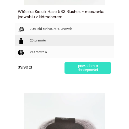
Włóczka Kidsilk Haze 583 Blushes - mieszanka
jedwabiu z kidmoherem
70% Kid Moher, 30% Jedwab
25 gramów
210 metrów
powiadom o
39,90 zł
dostępności