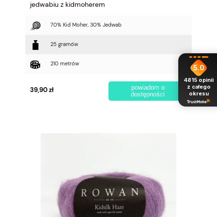
jedwabiu z kidmoherem
70% Kid Moher, 30% Jedwab
25 gramów
210 metrów
5.0
4815
opinii
z całego
powiadom o
39,90 zł
okresu
dostępności