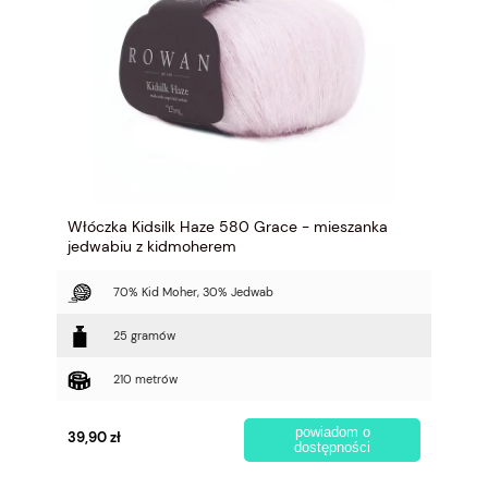
Włóczka Kidsilk Haze 580 Grace - mieszanka
jedwabiu z kidmoherem
70% Kid Moher, 30% Jedwab
25 gramów
210 metrów
powiadom o
39,90 zł
dostępności