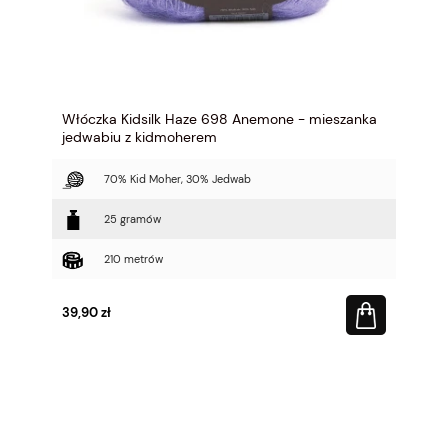
Włóczka Kidsilk Haze 698 Anemone - mieszanka
jedwabiu z kidmoherem
70% Kid Moher, 30% Jedwab
25 gramów
210 metrów
39,90 zł