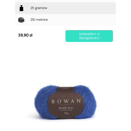
25 gramów
210 metrów
powiadom o
39,90 zł
dostępności