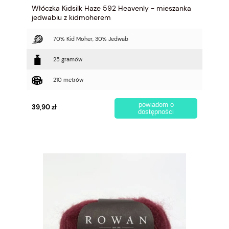
Włóczka Kidsilk Haze 592 Heavenly - mieszanka
jedwabiu z kidmoherem
70% Kid Moher, 30% Jedwab
25 gramów
210 metrów
powiadom o
39,90 zł
dostępności