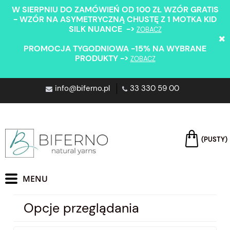
W SIERPNIU DO ZAMÓWIEŃ OD 100 ZŁ WZÓR GRATIS
- WZÓR NA ASYMETRYCZNĄ CHUSTĘ Z 1 MOTKA KID
SILK NUANCE ->
ZOBACZ
PROMOCJA TYGODNIOWA -15% NA WYBRANE
PRODUKTY ->
ZOBACZ
info@biferno.pl
33 330 59 00
(PUSTY)
Opcje przeglądania