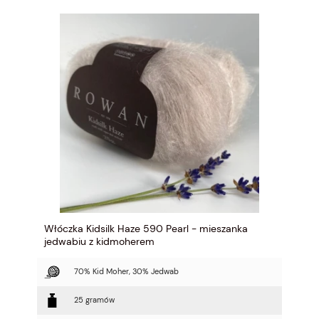
Włóczka Kidsilk Haze 590 Pearl - mieszanka
jedwabiu z kidmoherem
70% Kid Moher, 30% Jedwab
25 gramów