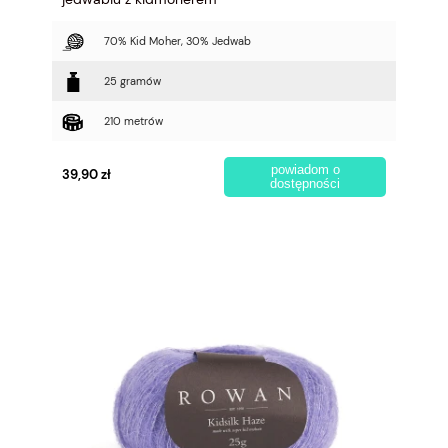
70% Kid Moher, 30% Jedwab
25 gramów
210 metrów
powiadom o
39,90 zł
dostępności