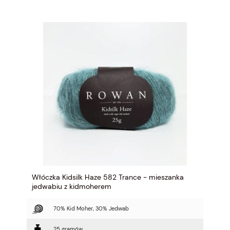
Włóczka Kidsilk Haze 582 Trance - mieszanka
jedwabiu z kidmoherem
70% Kid Moher, 30% Jedwab
25 gramów