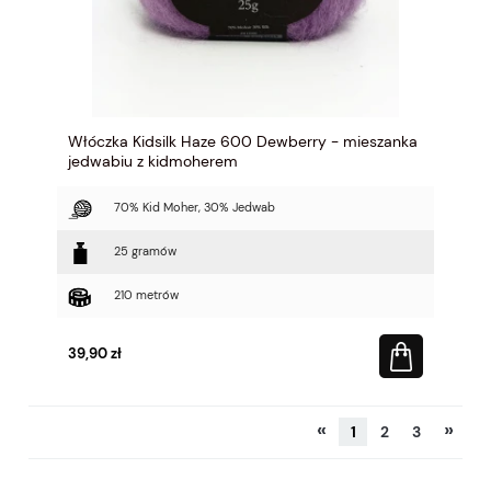
Włóczka Kidsilk Haze 600 Dewberry - mieszanka
jedwabiu z kidmoherem
70% Kid Moher, 30% Jedwab
25 gramów
210 metrów
39,90 zł
«
»
1
2
3