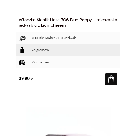
Włóczka Kidsilk Haze 706 Blue Poppy - mieszanka
jedwabiu z kidmoherem
70% Kid Moher, 30% Jedwab
25 gramów
210 metrów
39,90 zł