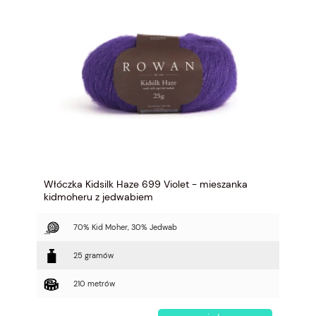
Włóczka Kidsilk Haze 699 Violet - mieszanka
kidmoheru z jedwabiem
70% Kid Moher, 30% Jedwab
25 gramów
210 metrów