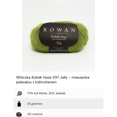
Włóczka Kidsilk Haze 597 Jelly - mieszanka
jedwabiu z kidmoherem
70% Kid Moher, 30% Jedwab
25 gramów
210 metrów