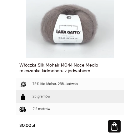
Włóczka Silk Mohair 14044 Noce Medio -
mieszanka kidmoheru z jedwabiem
75% Kid Moher, 25% Jedwab
25 gramów
212 metrów
30,00 zł