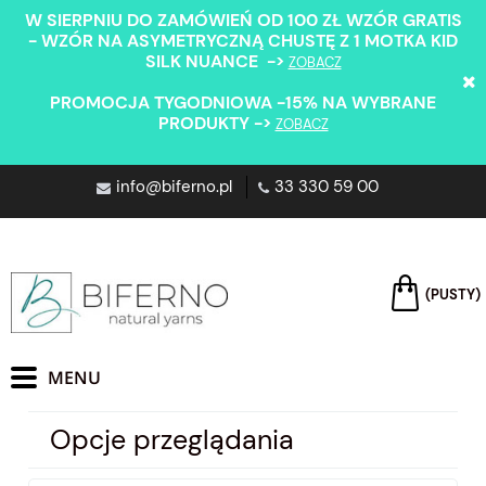
W SIERPNIU DO ZAMÓWIEŃ OD 100 ZŁ WZÓR GRATIS
- WZÓR NA ASYMETRYCZNĄ CHUSTĘ Z 1 MOTKA KID
SILK NUANCE ->
ZOBACZ
PROMOCJA TYGODNIOWA -15% NA WYBRANE
PRODUKTY ->
ZOBACZ
info@biferno.pl
33 330 59 00
(PUSTY)
Opcje przeglądania