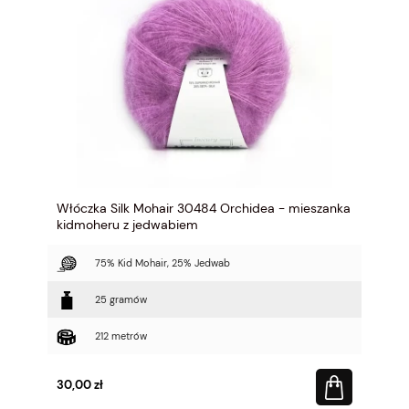
Włóczka Silk Mohair 30484 Orchidea - mieszanka
kidmoheru z jedwabiem
75% Kid Mohair, 25% Jedwab
25 gramów
212 metrów
30,00 zł