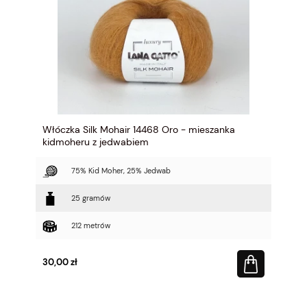
Włóczka Silk Mohair 14468 Oro - mieszanka
kidmoheru z jedwabiem
75% Kid Moher, 25% Jedwab
25 gramów
212 metrów
30,00 zł