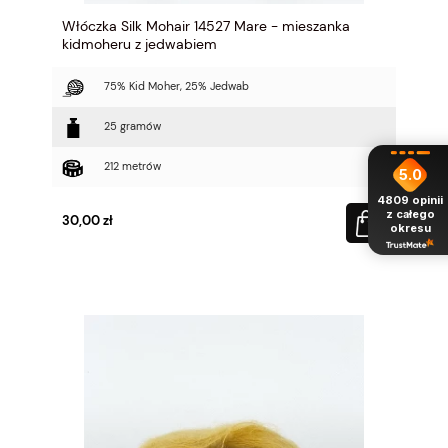
Włóczka Silk Mohair 14527 Mare - mieszanka
kidmoheru z jedwabiem
75% Kid Moher, 25% Jedwab
25 gramów
212 metrów
5.0
4809
opinii
z całego
30,00 zł
okresu