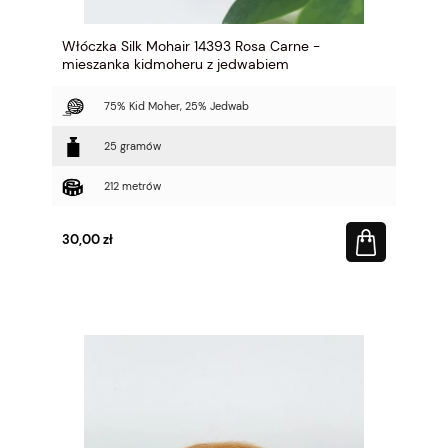
Włóczka Silk Mohair 14393 Rosa Carne -
mieszanka kidmoheru z jedwabiem
75% Kid Moher, 25% Jedwab
25 gramów
212 metrów
30,00 zł