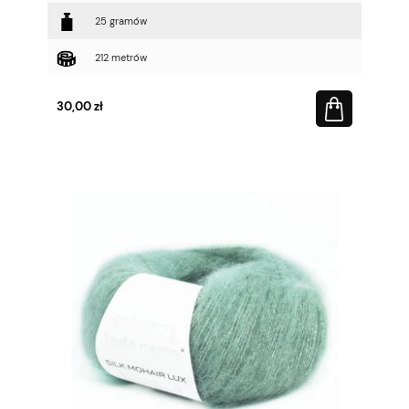
25 gramów
212 metrów
30,00 zł