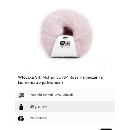
Włóczka Silk Mohair 30794 Rosa - mieszanka
kidmoheru z jedwabiem
75% Kid Mohair, 25% Jedwab
25 gramów
212 metrów