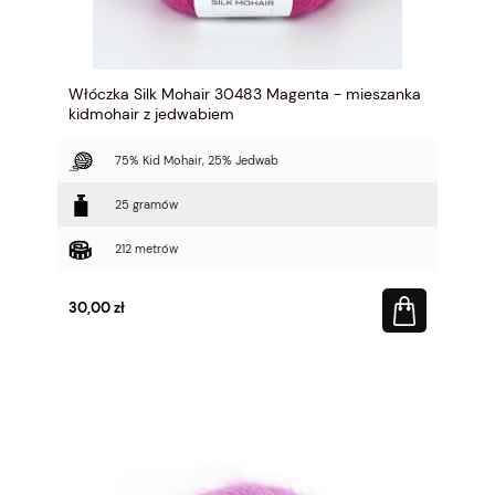
Włóczka Silk Mohair 30483 Magenta - mieszanka
kidmohair z jedwabiem
75% Kid Mohair, 25% Jedwab
25 gramów
212 metrów
30,00 zł