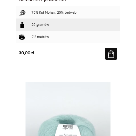
75% Kid Mohair, 25% Jedwab
25 gramów
212 metrów
30,00 zł