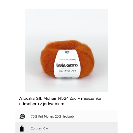
Włóczka Silk Mohair 14524 Zuc - mieszanka
kidmoheru z jedwabiem
75% Kid Moher, 25% Jedwab
25 gramów