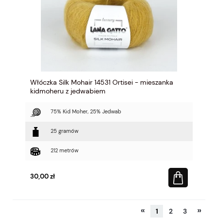
Włóczka Silk Mohair 14531 Ortisei - mieszanka
kidmoheru z jedwabiem
75% Kid Moher, 25% Jedwab
25 gramów
212 metrów
30,00 zł
«
»
1
2
3