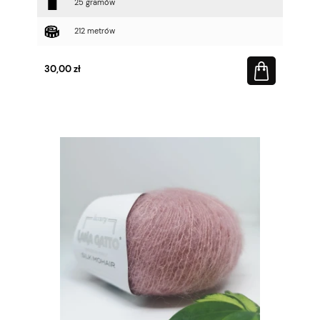
25 gramów
212 metrów
30,00 zł