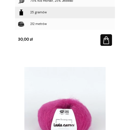
75% Kid Mohair, 25% Jedwab
25 gramów
212 metrów
30,00 zł