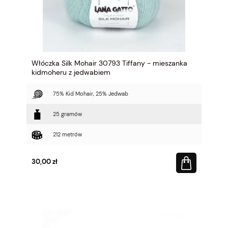
Włóczka Silk Mohair 30793 Tiffany - mieszanka
kidmoheru z jedwabiem
75% Kid Mohair, 25% Jedwab
25 gramów
212 metrów
30,00 zł