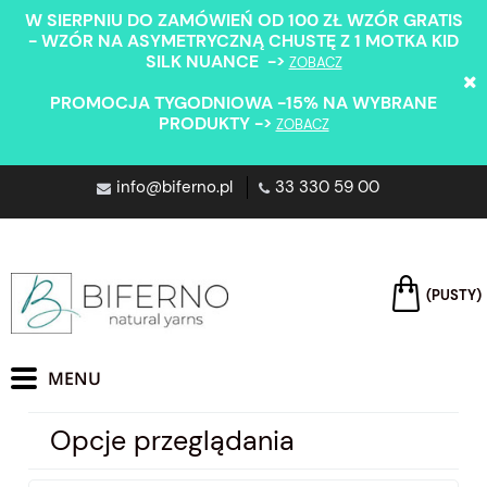
W SIERPNIU DO ZAMÓWIEŃ OD 100 ZŁ WZÓR GRATIS
- WZÓR NA ASYMETRYCZNĄ CHUSTĘ Z 1 MOTKA KID
SILK NUANCE ->
ZOBACZ
PROMOCJA TYGODNIOWA -15% NA WYBRANE
PRODUKTY ->
ZOBACZ
info@biferno.pl
33 330 59 00
(PUSTY)
Opcje przeglądania