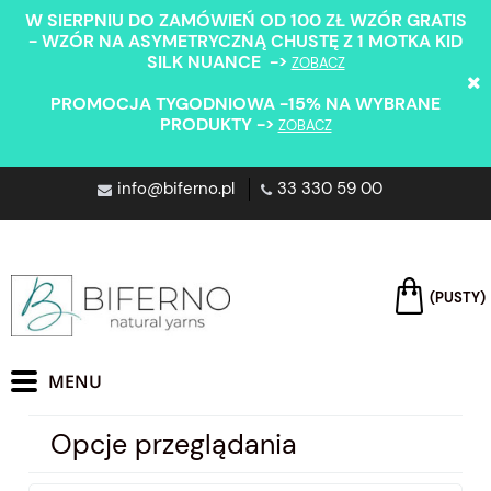
W SIERPNIU DO ZAMÓWIEŃ OD 100 ZŁ WZÓR GRATIS
- WZÓR NA ASYMETRYCZNĄ CHUSTĘ Z 1 MOTKA KID
SILK NUANCE ->
ZOBACZ
PROMOCJA TYGODNIOWA -15% NA WYBRANE
PRODUKTY ->
ZOBACZ
info@biferno.pl
33 330 59 00
(PUSTY)
Opcje przeglądania