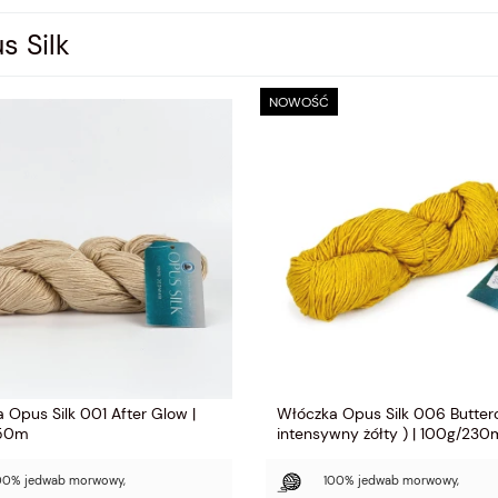
s Silk
NOWOŚĆ
 Opus Silk 001 After Glow |
Włóczka Opus Silk 006 Butter
250m
intensywny żółty ) | 100g/230
00% jedwab morwowy,
100% jedwab morwowy,