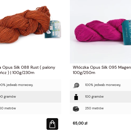
 Opus Silk 088 Rust ( palony
Włóczka Opus Silk 095 Magent
ńcz ) | 100g/230m
100g/250m
00% jedwab morwowy,
100% jedwab morwowy,
00 gramów
100 gramów
ury Silk 1 kremowy ( Laines
Włóczka Luxury Silk 5 miętowa zieleń 
50 metrów
250 metrów
Laines du Nord )
36,00 zł
65,00 zł