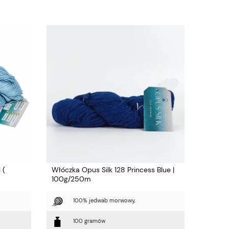
 (
Włóczka Opus Silk 128 Princess Blue |
100g/250m
100% jedwab morwowy,
100 gramów