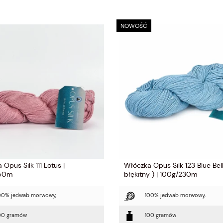
NOWOŚĆ
Opus Silk 111 Lotus |
Włóczka Opus Silk 123 Blue Bell
250m
błękitny ) | 100g/230m
00% jedwab morwowy,
100% jedwab morwowy,
00 gramów
100 gramów