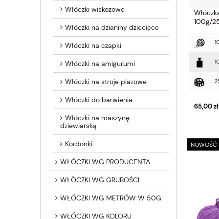
Włóczki wiskozowe
Włóczka
100g/
Włóczki na dzianiny dziecięce
1
Włóczki na czapki
1
Włóczki na amigurumi
Włóczki na stroje plażowe
2
Włóczki do barwienia
65,00 zł
Włóczki na maszynę
dziewiarską
Kordonki
NOWOŚĆ
WŁÓCZKI WG PRODUCENTA
WŁÒCZKI WG GRUBOŚCI
WŁÓCZKI WG METRÓW W 50G
WŁÓCZKI WG KOLORU