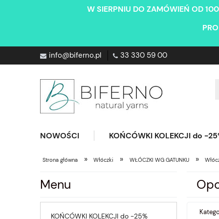
W SIERPNIU DO ZAMÓWIEŃ OD 100
PRO
info@biferno.pl
33 330 59 00
NOWOŚCI
KOŃCÓWKI KOLEKCJI do -2
»
»
»
Strona główna
Włóczki
WŁÓCZKI WG GATUNKU
Włóc
Menu
Opc
Katego
KOŃCÓWKI KOLEKCJI do -25%