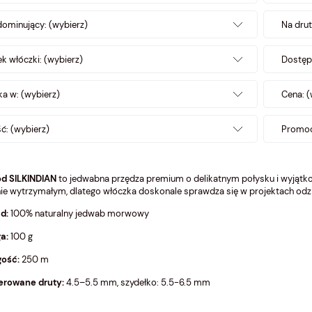
dominujący: (wybierz)
Na drut
k włóczki: (wybierz)
Dostęp
a w: (wybierz)
Cena: (
: (wybierz)
Promoc
od SILKINDIAN
to jedwabna przędza premium o delikatnym połysku i wyjątk
ie wytrzymałym, dlatego włóczka doskonale sprawdza się w projektach odz
d:
100% naturalny jedwab morwowy
a:
100 g
gość:
250 m
erowane druty:
4.5–5.5 mm, szydełko: 5.5-6.5 mm