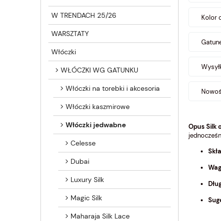
W TRENDACH 25/26
Kolor 
WARSZTATY
Gatune
Włóczki
Wysyłk
WŁÓCZKI WG GATUNKU
Włóczki na torebki i akcesoria
Nowość
Włóczki kaszmirowe
Włóczki jedwabne
Opus Silk 
jednocześn
Celesse
Skła
Dubai
Wag
Luxury Silk
Dłu
Magic Silk
Sug
Maharaja Silk Lace