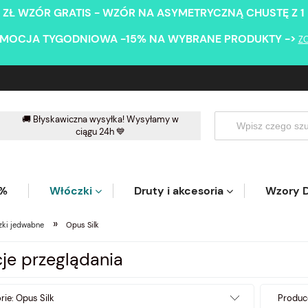
 ZŁ WZÓR GRATIS - WZÓR NA ASYMETRYCZNĄ CHUSTĘ Z 1
MOCJA TYGODNIOWA -15% NA WYBRANE PRODUKTY ->
Z
🚚 Błyskawiczna wysyłka! Wysyłamy w
ciągu 24h 💙
5%
Włóczki
Druty i akcesoria
Wzory D
»
zki jedwabne
Opus Silk
je przeglądania
rie: Opus Silk
Produce