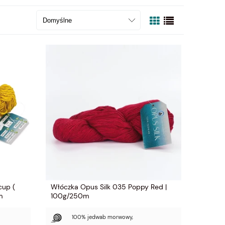
cup (
Włóczka Opus Silk 035 Poppy Red |
m
100g/250m
100% jedwab morwowy,