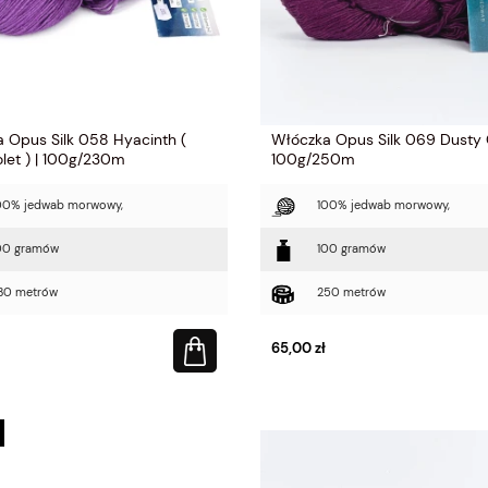
 Opus Silk 058 Hyacinth (
Włóczka Opus Silk 069 Dusty 
iolet ) | 100g/230m
100g/250m
00% jedwab morwowy,
100% jedwab morwowy,
00 gramów
100 gramów
30 metrów
250 metrów
65,00 zł