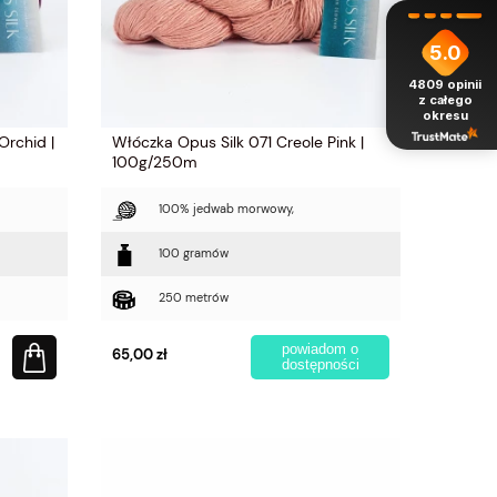
5.0
4809
opinii
z całego
okresu
Orchid |
Włóczka Opus Silk 071 Creole Pink |
100g/250m
100% jedwab morwowy,
100 gramów
250 metrów
powiadom o
65,00 zł
dostępności