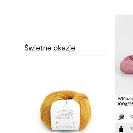
Świetne okazje
Włóczka 
100g/
1
1