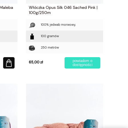
 Maleba
Włóczka Opus Silk 046 Sached Pink |
100g/250m
100% jedwab morwowy,
100 gramów
250 metrów
powiadom o
65,00 zł
dostępności