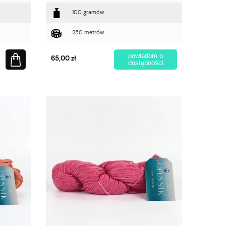
100 gramów
250 metrów
powiadom o
65,00 zł
dostępności