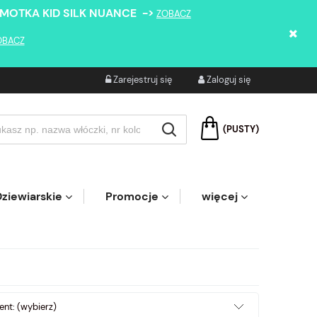
 MOTKA KID SILK NUANCE ->
ZOBACZ
OBACZ
Zarejestruj się
Zaloguj się
(PUSTY)
ziewiarskie
Promocje
więcej
nt: (wybierz)