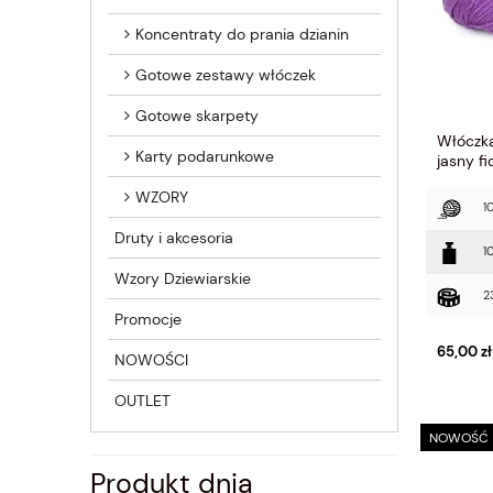
Koncentraty do prania dzianin
Gotowe zestawy włóczek
Gotowe skarpety
Włóczka
Karty podarunkowe
jasny f
WZORY
1
Druty i akcesoria
1
Wzory Dziewiarskie
2
Promocje
65,00 zł
NOWOŚCI
OUTLET
NOWOŚĆ
Produkt dnia