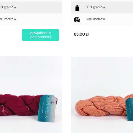
00 gramów
100 gramów
50 metrów
230 metrów
powiadom o
65,00 zł
dostępności