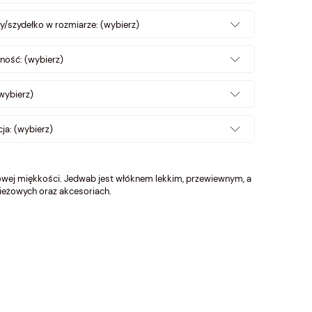
y/szydełko w rozmiarze: (wybierz)
ność: (wybierz)
wybierz)
ja: (wybierz)
owej miękkości. Jedwab jest włóknem lekkim, przewiewnym, a
ieżowych oraz akcesoriach.