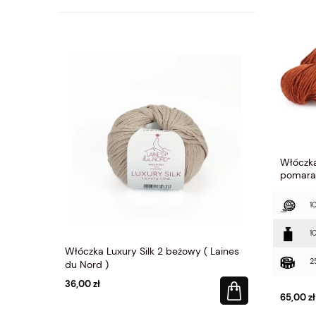
Włóczka
pomara
1
1
y ( Laines
Włóczka Luxury Silk 2 beżowy ( Laines
Włóczka Lux
2
du Nord )
du Nord )
36,00 zł
36,00 zł
65,00 zł