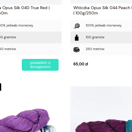
 Opus Silk 040 True Red |
Włóczka Opus Silk 044 Peach
250m
| 100g/250m
00% jedwab morwowy,
100% jedwab morwowy,
00 gramów
100 gramów
50 metrów
250 metrów
powiadom o
65,00 zł
dostępności