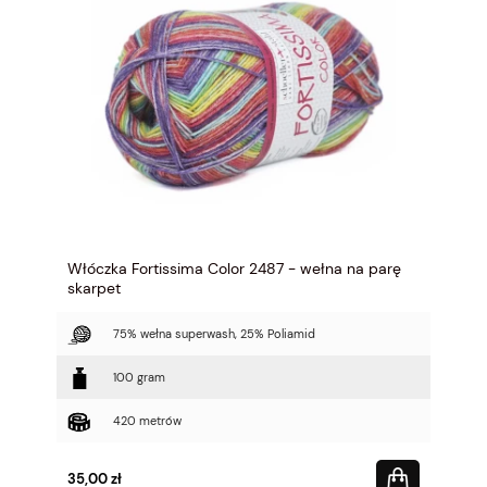
Włóczka Fortissima Color 2487 - wełna na parę
skarpet
75% wełna superwash, 25% Poliamid
100 gram
420 metrów
35,00 zł