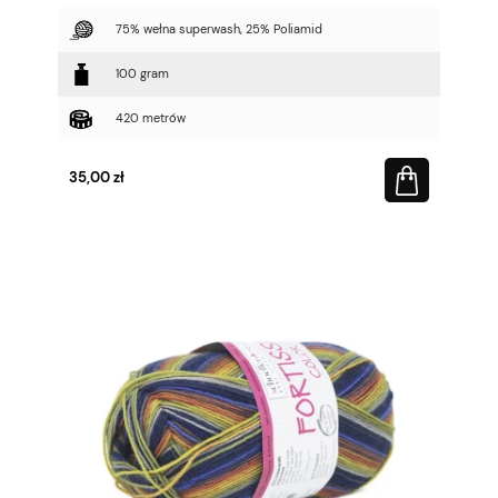
75% wełna superwash, 25% Poliamid
100 gram
420 metrów
35,00 zł