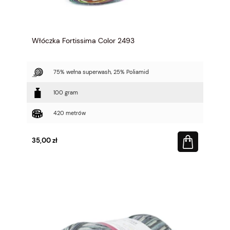
Włóczka Fortissima Color 2493
75% wełna superwash, 25% Poliamid
100 gram
420 metrów
35,00 zł