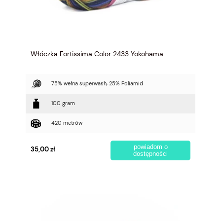
Włóczka Fortissima Color 2433 Yokohama
75% wełna superwash, 25% Poliamid
100 gram
420 metrów
powiadom o
35,00 zł
dostępności