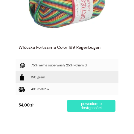
Włóczka Fortissima Color 199 Regenbogen
75% wełna superwash, 25% Poliamid
150 gram
410 metrów
powiadom o
54,00 zł
dostępności