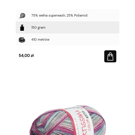
75% wełna superwash, 25% Poliamid
150 gram
410 metrów
54,00 zł