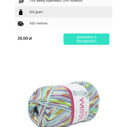
75% wełna superwash, 25% Poliamid
100 gram
420 metrów
powiadom o
35,00 zł
dostępności