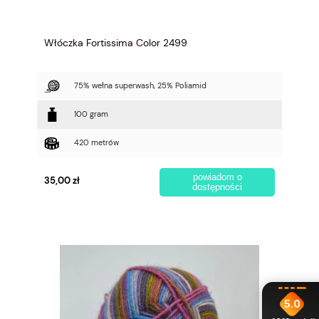
Włóczka Fortissima Color 2499
75% wełna superwash, 25% Poliamid
100 gram
420 metrów
powiadom o
35,00 zł
dostępności
5.0