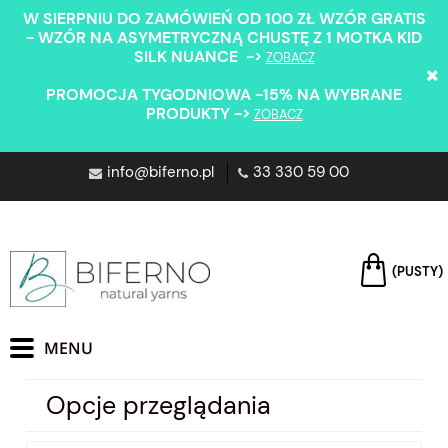
W SIERPNIU DO ZAMÓWIEŃ OD 100 ZŁ WZÓR GRATIS
- WZÓR NA ASYMETRYCZNĄ CHUSTĘ Z 1 MOTKA KID
SILK NUANCE ->
ZOBACZ
PROMOCJA TYGODNIOWA -15% NA WYBRANE
PRODUKTY ->
ZOBACZ
info@biferno.pl
33 330 59 00
(PUSTY)
Opcje przeglądania