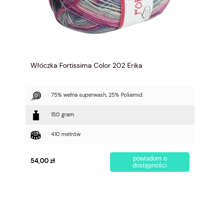
Włóczka Fortissima Color 202 Erika
75% wełna superwash, 25% Poliamid
150 gram
410 metrów
powiadom o
54,00 zł
dostępności