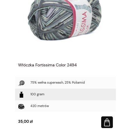
Włóczka Fortissima Color 2494
75% wełna superwash, 25% Poliamid
100 gram
420 metrów
35,00 zł