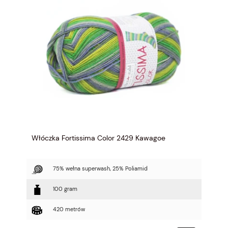
Włóczka Fortissima Color 2429 Kawagoe
75% wełna superwash, 25% Poliamid
100 gram
420 metrów