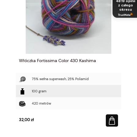
4819
opinii
z całego
okresu
Włóczka Fortissima Color 430 Kashima
75% wełna superwash, 25% Poliamid
100 gram
420 metrów
32,00 zł