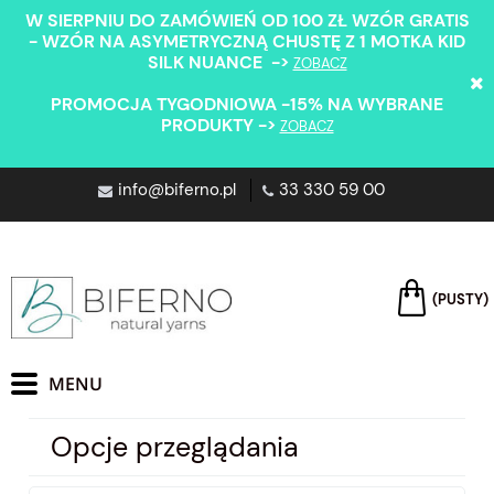
W SIERPNIU DO ZAMÓWIEŃ OD 100 ZŁ WZÓR GRATIS
- WZÓR NA ASYMETRYCZNĄ CHUSTĘ Z 1 MOTKA KID
SILK NUANCE ->
ZOBACZ
PROMOCJA TYGODNIOWA -15% NA WYBRANE
PRODUKTY ->
ZOBACZ
info@biferno.pl
33 330 59 00
(PUSTY)
Opcje przeglądania