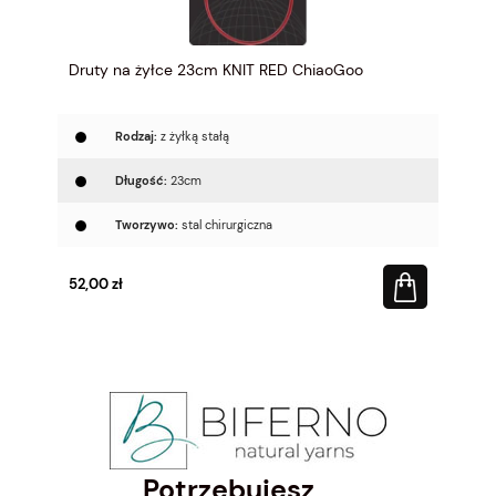
Druty na żyłce 23cm KNIT RED ChiaoGoo
Rodzaj:
z żyłką stałą
Długość:
23cm
Tworzywo:
stal chirurgiczna
52,00 zł
Potrzebujesz