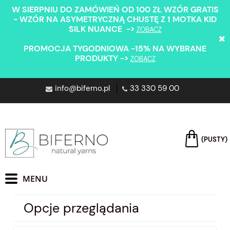
W SIERPNIU DO ZAMÓWIEŃ OD 100 ZŁ WZÓR GRATIS
- WZÓR NA ASYMETRYCZNĄ CHUSTĘ Z 1 MOTKA KID
SILK NUANCE ->
ZOBACZ
PROMOCJA TYGODNIOWA -15% NA WYBRANE
PRODUKTY ->
ZOBACZ
info@biferno.pl
33 330 59 00
(PUSTY)
Opcje przeglądania