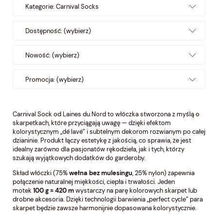
Kategorie: Carnival Socks
Dostępność: (wybierz)
Nowość: (wybierz)
Promocja: (wybierz)
Carnival Sock od Laines du Nord to włóczka stworzona z myślą o
skarpetkach, które przyciągają uwagę — dzięki efektom
kolorystycznym „dé lavé” i subtelnym dekorom rozwianym po całej
dzianinie. Produkt łączy estetykę z jakością, co sprawia, że jest
idealny zarówno dla pasjonatów rękodzieła, jak i tych, którzy
szukają wyjątkowych dodatków do garderoby.
Skład włóczki (75%
wełna bez mulesingu
, 25% nylon) zapewnia
połączenie naturalnej miękkości, ciepła i trwałości. Jeden
motek
100 g = 420 m
wystarczy na parę kolorowych skarpet lub
drobne akcesoria. Dzięki technologii barwienia „perfect cycle” para
skarpet będzie zawsze harmonijnie dopasowana kolorystycznie.