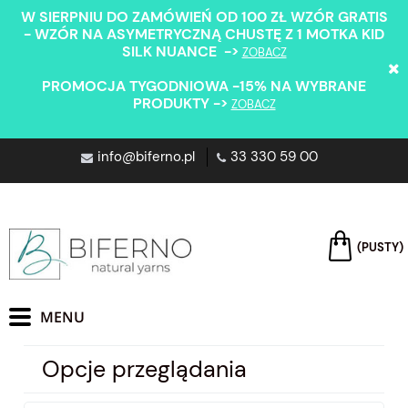
W SIERPNIU DO ZAMÓWIEŃ OD 100 ZŁ WZÓR GRATIS
- WZÓR NA ASYMETRYCZNĄ CHUSTĘ Z 1 MOTKA KID
SILK NUANCE ->
ZOBACZ
PROMOCJA TYGODNIOWA -15% NA WYBRANE
PRODUKTY ->
ZOBACZ
info@biferno.pl
33 330 59 00
(PUSTY)
Opcje przeglądania