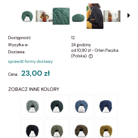
Dostępność:
12
Wysyłka w:
24 godziny
od 10,90 zł
- Orlen Paczka
Dostawa:
(Polska)
sprawdź formy dostawy
Cena nie zawiera ewentualnych kosztów płatności
23,00 zł
Cena:
ZOBACZ INNE KOLORY