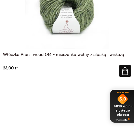
Włóczka Aran Tweed 014 - mieszanka wełny z alpaką i wiskozą
23,00 zł
5.0
4819
opinii
z całego
okresu