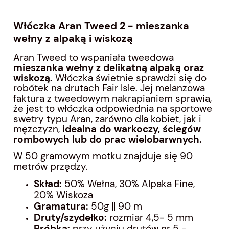
Włóczka Aran Tweed 2 - mieszanka
wełny z alpaką i wiskozą
Aran Tweed to wspaniała tweedowa
mieszanka wełny z delikatną alpaką oraz
wiskozą.
Włóczka świetnie sprawdzi się do
robótek na drutach Fair Isle.
Jej melanżowa
faktura z tweedowym nakrapianiem sprawia,
że jest to włóczka odpowiednia na sportowe
swetry typu Aran, zarówno dla kobiet, jak i
mężczyzn,
idealna do warkoczy, ściegów
rombowych lub do prac wielobarwnych.
W 50 gramowym motku znajduje się 90
metrów przędzy.
Skład:
50% Wełna, 30% Alpaka Fine,
20% Wiskoza
Gramatura:
50g || 90 m
Druty/szydełko:
rozmiar 4,5- 5 mm
Próbka:
przy użyciu drutów nr 5 -