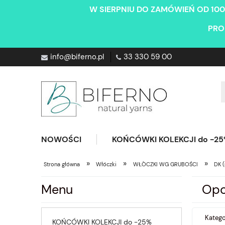
W SIERPNIU DO ZAMÓWIEŃ OD 100
PRO
info@biferno.pl
33 330 59 00
NOWOŚCI
KOŃCÓWKI KOLEKCJI do -2
»
»
»
Strona główna
Włóczki
WŁÒCZKI WG GRUBOŚCI
DK 
Menu
Opc
Katego
KOŃCÓWKI KOLEKCJI do -25%