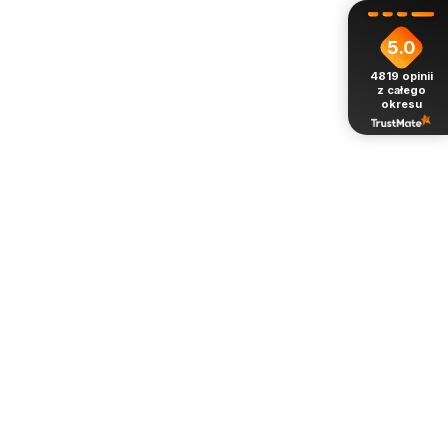
5.0
4819
opinii
z całego
okresu