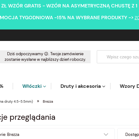
 ZŁ WZÓR GRATIS - WZÓR NA ASYMETRYCZNĄ CHUSTĘ Z 1
MOCJA TYGODNIOWA -15% NA WYBRANE PRODUKTY ->
Z
Dziś odpoczywamy 😉. Twoje zamówienie
zostanie wysłane w najbliższy dzień roboczy.
5%
Włóczki
Druty i akcesoria
Wzory D
»
(na druty 4.5-5.5mm)
Brezza
je przeglądania
rie: Brezza
Dostęp