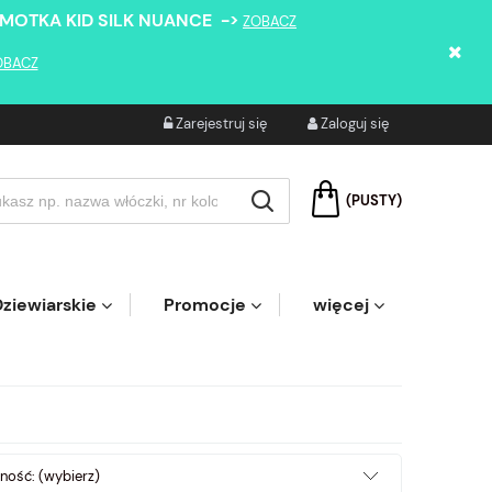
 MOTKA KID SILK NUANCE ->
ZOBACZ
OBACZ
Zarejestruj się
Zaloguj się
(PUSTY)
ziewiarskie
Promocje
więcej
ność: (wybierz)