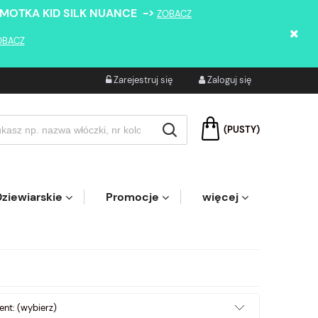
 MOTKA KID SILK NUANCE ->
ZOBACZ
OBACZ
Zarejestruj się
Zaloguj się
(PUSTY)
ziewiarskie
Promocje
więcej
nt: (wybierz)