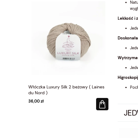
Natu
wygl
Lekkość i
Jedw
Doskonała
Jedw
Wytrzyma
Jedw
Higroskopi
y ( Laines
Włóczka Luxury Silk 2 beżowy ( Laines
Włóczka Lux
Poch
du Nord )
du Nord )
36,00 zł
36,00 zł
JE