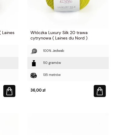
( Laines
Włóczka Luxury Silk 20 trawa
cytrynowa ( Laines du Nord )
100% Jedwab
50 gramów
135 metrów
36,00 zł