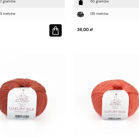
0 gramów
50 gramów
35 metrów
135 metrów
36,00 zł