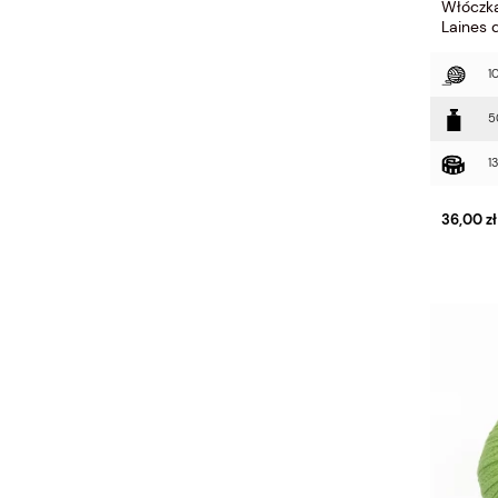
Włóczka 
Laines 
1
5
1
36,00 zł