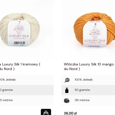
 Luxury Silk 1 kremowy (
Włóczka Luxury Silk 10 mango 
du Nord )
du Nord )
00% Jedwab
100% Jedwab
0 gramów
50 gramów
35 metrów
135 metrów
36,00 zł