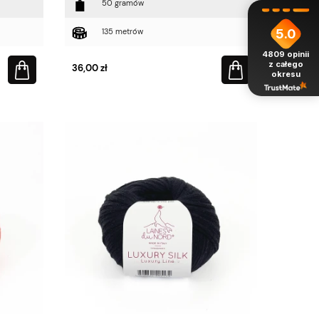
50 gramów
5.0
135 metrów
4809
opinii
z całego
36,00 zł
okresu