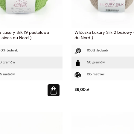
 Luxury Silk 19 pastelowa
Włóczka Luxury Silk 2 beżowy 
 Laines du Nord )
du Nord )
00% Jedwab
100% Jedwab
0 gramów
50 gramów
35 metrów
135 metrów
36,00 zł