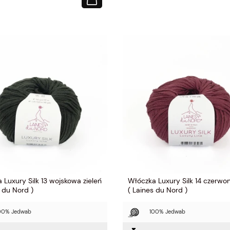
shdale 145 Navy Blue -
Włóczka Briana Alpaca & Cotton 01
 Filcolana )
Gelb - puszysta mieszanka alpaki z
bawełną
ełna Masham, 75% Wełna Corriedale
51% Alpaka, 49% Bawełna
amów
50 gramów
etrów
165 metrów
49,00 zł
39,20 zł
 Luxury Silk 13 wojskowa zieleń
Włóczka Luxury Silk 14 czerwo
s du Nord )
( Laines du Nord )
00% Jedwab
100% Jedwab