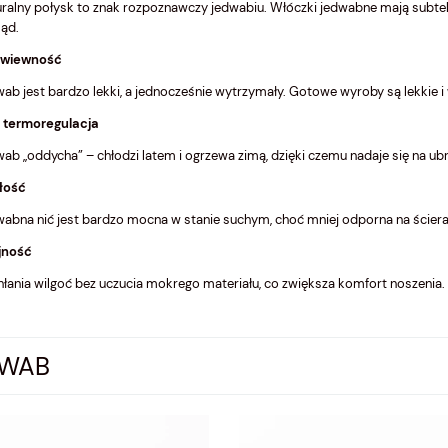
ralny połysk to znak rozpoznawczy jedwabiu. Włóczki jedwabne mają subteln
ąd.
 zwiewność
ab jest bardzo lekki, a jednocześnie wytrzymały. Gotowe wyroby są lekkie 
 termoregulacja
ab „oddycha” – chłodzi latem i ogrzewa zimą, dzięki czemu nadaje się na ubr
łość
abna nić jest bardzo mocna w stanie suchym, choć mniej odporna na ścieran
jność
ury Silk 1 kremowy ( Laines
Włóczka Luxury Silk 5 miętowa zieleń 
łania wilgoć bez uczucia mokrego materiału, co zwiększa komfort noszenia.
Laines du Nord )
36,00 zł
DWAB