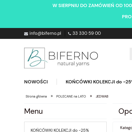
W SIERPNIU DO ZAMÓWIEŃ OD 100
PRO
info@biferno.pl
33 330 59 00
NOWOŚCI
KOŃCÓWKI KOLEKCJI do -2
»
»
Strona główna
POLECANE na LATO
JEDWAB
Menu
Opc
Kateg
KOŃCÓWKI KOLEKCJI do -25%