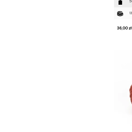
5
1
36,00 zł