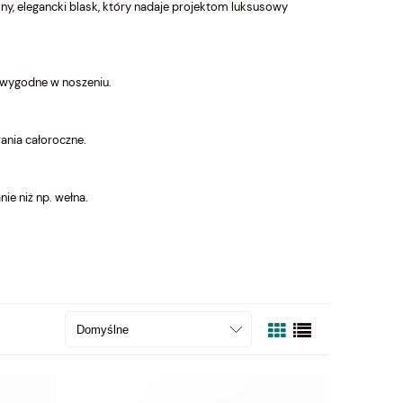
y, elegancki blask, który nadaje projektom luksusowy
i wygodne w noszeniu.
ania całoroczne.
ie niż np. wełna.
(
Włóczka Luxury Silk 21 lawendowy (
Włóczka Luxury Sil
Laines du Nord )
Laines du Nord )
36,00 zł
36,00 zł
powiadom o
dostępności