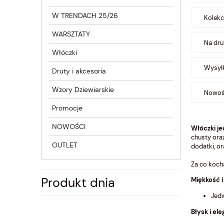
W TRENDACH 25/26
Kolekc
WARSZTATY
Na dru
Włóczki
Wysyłk
Druty i akcesoria
Wzory Dziewiarskie
Nowość
Promocje
NOWOŚCI
Włóczki j
chusty oraz
OUTLET
dodatki, or
Za co koc
Produkt dnia
Miękkość i
Jedw
Błysk i el