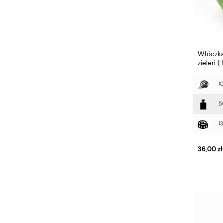
Włóczka
zieleń (
1
5
1
36,00 zł