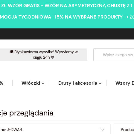
 ZŁ WZÓR GRATIS - WZÓR NA ASYMETRYCZNĄ CHUSTĘ Z 1
MOCJA TYGODNIOWA -15% NA WYBRANE PRODUKTY ->
Z
🚚 Błyskawiczna wysyłka! Wysyłamy w
ciągu 24h 💙
5%
Włóczki
Druty i akcesoria
Wzory D
je przeglądania
orie: JEDWAB
Produce