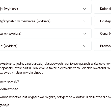
ja: (wybierz)
Kolor d
ty/szydełko w rozmiarze: (wybierz)
Dostęp
a w: (wybierz)
Cena: (
: (wybierz)
Promoc
edwabne
to jedne z najbardziej luksusowych i cenionych przędz w świecie rę
 apaszki, letnie bluzki i sukienki, a także bieliźniane topy i cienkie sweterki.
az swetry i dzianiny dla dzieci.
hamy jedwab?
 delikatność
abna włóczka jest wyjątkowo miękka, przyjemna w dotyku i delikatna dla skó
egancja