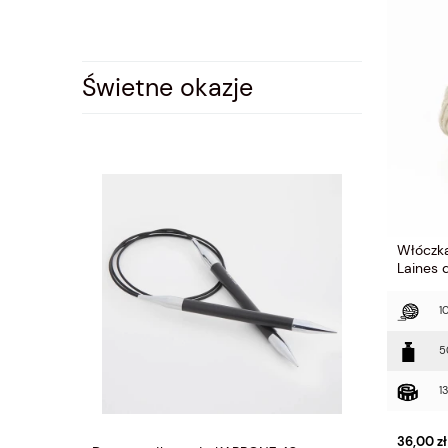
Świetne okazje
Włóczka
Laines 
1
5
1
36,00 zł