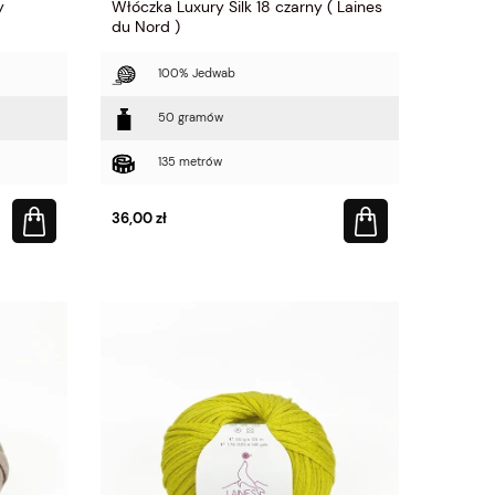
y
Włóczka Luxury Silk 18 czarny ( Laines
du Nord )
100% Jedwab
50 gramów
135 metrów
36,00 zł