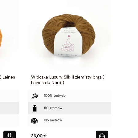
( Laines
Włóczka Luxury Silk 11 ziemisty brąz (
Laines du Nord )
100% Jedwab
50 gramów
135 metrów
36,00 zł