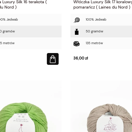
Luxury Silk 16 terakota (
Włóczka Luxury Silk 17 koralow
du Nord )
pomarańcz ( Laines du Nord )
00% Jedwab
100% Jedwab
0 gramów
50 gramów
35 metrów
135 metrów
36,00 zł