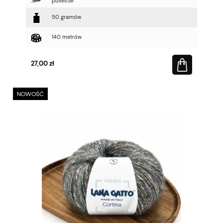
poliester
50 gramów
140 metrów
27,00 zł
NOWOŚĆ