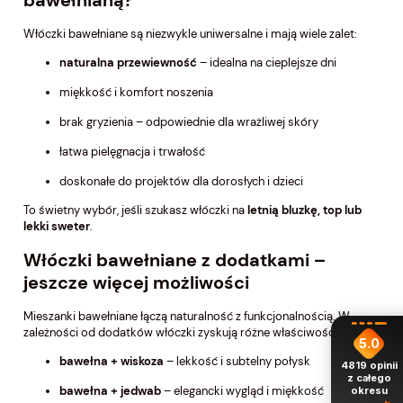
bawełnianą?
Włóczki bawełniane są niezwykle uniwersalne i mają wiele zalet:
naturalna przewiewność
– idealna na cieplejsze dni
miękkość i komfort noszenia
brak gryzienia – odpowiednie dla wrażliwej skóry
łatwa pielęgnacja i trwałość
doskonałe do projektów dla dorosłych i dzieci
To świetny wybór, jeśli szukasz włóczki na
letnią bluzkę, top lub
lekki sweter
.
Włóczki bawełniane z dodatkami –
jeszcze więcej możliwości
Mieszanki bawełniane łączą naturalność z funkcjonalnością. W
zależności od dodatków włóczki zyskują różne właściwości:
5.0
bawełna + wiskoza
– lekkość i subtelny połysk
4819
opinii
z całego
bawełna + jedwab
– elegancki wygląd i miękkość
okresu