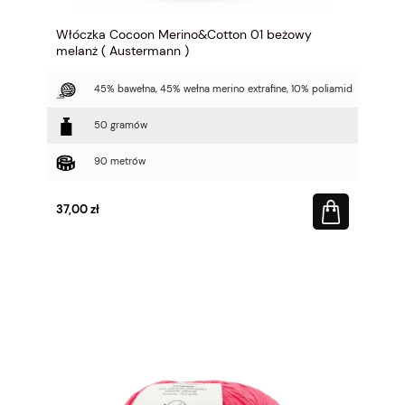
Włóczka Cocoon Merino&Cotton 01 beżowy
melanż ( Austermann )
45% bawełna, 45% wełna merino extrafine, 10% poliamid
50 gramów
90 metrów
37,00 zł