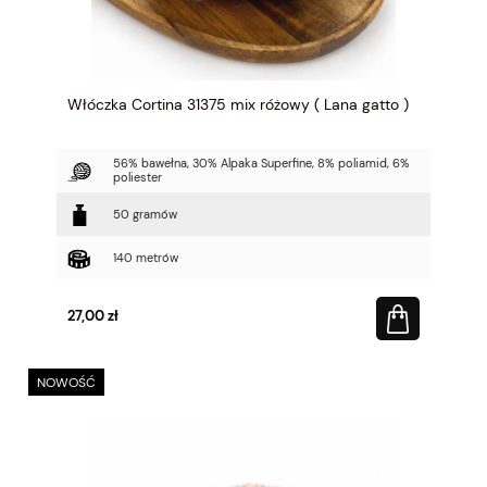
Włóczka Cortina 31375 mix różowy ( Lana gatto )
56% bawełna, 30% Alpaka Superfine, 8% poliamid, 6%
poliester
50 gramów
140 metrów
27,00 zł
NOWOŚĆ