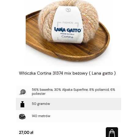
Włóczka Cortina 31374 mix beżowy ( Lana gatto )
56% bawełna, 30% Alpaka Superfine, 8% poliamid, 6%
poliester
50 gramów
140 metrów
27,00 zł