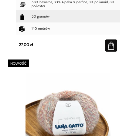
56% bawełna, 30% Alpaka Superfine, 8% poliamid, 6%
poliester
50 gramów
140 metrów
27,00 zł
NOWOŚĆ