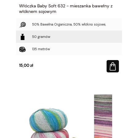
Włóczka Baby Soft 632 - mieszanka bawełny z
włóknem sojowym
50% Bawełna Organiczna, 50% włókno sojowe,
50 gramów
135 metrów
15,00 zł