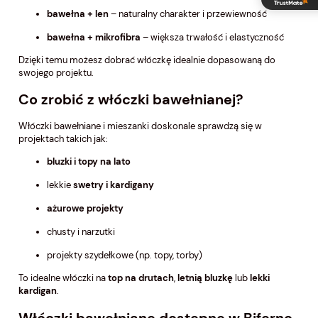
bawełna + len
– naturalny charakter i przewiewność
bawełna + mikrofibra
– większa trwałość i elastyczność
Dzięki temu możesz dobrać włóczkę idealnie dopasowaną do
swojego projektu.
Co zrobić z włóczki bawełnianej?
Włóczki bawełniane i mieszanki doskonale sprawdzą się w
projektach takich jak:
bluzki i topy na lato
lekkie
swetry i kardigany
ażurowe projekty
chusty i narzutki
projekty szydełkowe (np. topy, torby)
To idealne włóczki na
top na drutach
,
letnią bluzkę
lub
lekki
kardigan
.