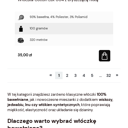
93% bawełna, 4% Poliester, 3% Poliamid
100 gramów
320 metrów
35,00 zł
«
»
1
2
3
4
5
...
32
W tej kategorii znajdziesz zarówno klasyczne włóczki
100%
bawełniane
, jak i nowoczesne mieszanki z dodatkiem
wiskozy,
jedwabiu, lnu czy włókien syntetycznych
, które poprawiają
miękkość, elastyczność oraz układanie się dzianiny.
Dlaczego warto wybrać włóczkę