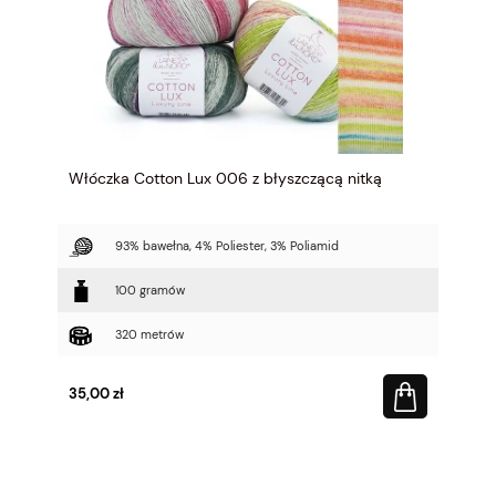
Włóczka Cotton Lux 006 z błyszczącą nitką
93% bawełna, 4% Poliester, 3% Poliamid
100 gramów
320 metrów
35,00 zł