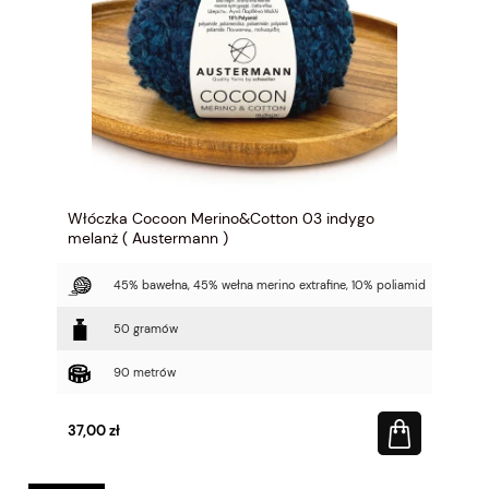
Włóczka Cocoon Merino&Cotton 03 indygo
melanż ( Austermann )
45% bawełna, 45% wełna merino extrafine, 10% poliamid
50 gramów
90 metrów
37,00 zł