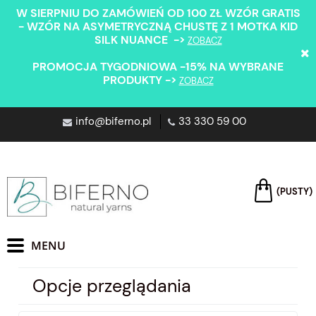
W SIERPNIU DO ZAMÓWIEŃ OD 100 ZŁ WZÓR GRATIS
- WZÓR NA ASYMETRYCZNĄ CHUSTĘ Z 1 MOTKA KID
SILK NUANCE ->
ZOBACZ
PROMOCJA TYGODNIOWA -15% NA WYBRANE
PRODUKTY ->
ZOBACZ
info@biferno.pl
33 330 59 00
(PUSTY)
Opcje przeglądania