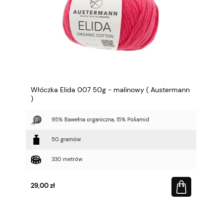
Włóczka Elida 007 50g - malinowy ( Austermann
)
95% Bawełna organiczna, 15% Poliamid
50 gramów
330 metrów
29,00 zł