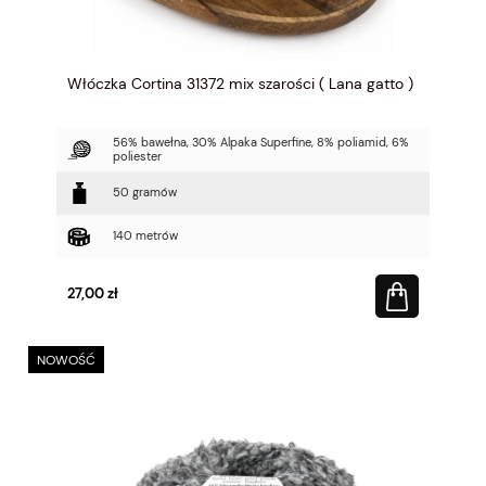
Włóczka Cortina 31372 mix szarości ( Lana gatto )
56% bawełna, 30% Alpaka Superfine, 8% poliamid, 6%
poliester
50 gramów
140 metrów
27,00 zł
NOWOŚĆ