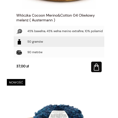
Włóczka Cocoon Merino&Cotton 04 Oliwkowy
melanż ( Austermann )
45% bawełna, 45% wełna merino extrafine, 10% poliamid
50 gramów
90 metrów
37,00 zł
NOWOŚĆ