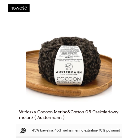
NOWOŚĆ
Włóczka Cocoon Merino&Cotton 05 Czekoladowy
melanż ( Austermann )
45% bawełna, 45% wełna merino extrafine, 10% poliamid