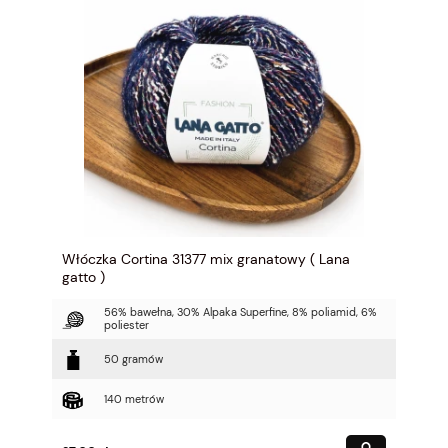
Włóczka Cortina 31377 mix granatowy ( Lana
gatto )
56% bawełna, 30% Alpaka Superfine, 8% poliamid, 6%
poliester
50 gramów
140 metrów