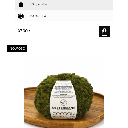
50 gramów
90 metrów
37,00 zł
NOWOŚĆ