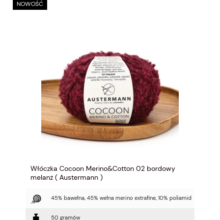
NOWOŚĆ
Włóczka Cocoon Merino&Cotton 02 bordowy
melanż ( Austermann )
45% bawełna, 45% wełna merino extrafine, 10% poliamid
50 gramów