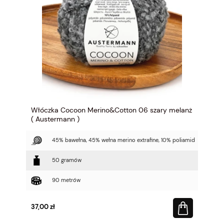
Włóczka Cocoon Merino&Cotton 06 szary melanż
( Austermann )
45% bawełna, 45% wełna merino extrafine, 10% poliamid
50 gramów
90 metrów
37,00 zł