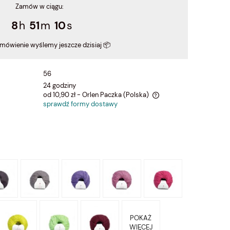
Zamów w ciągu:
8
51
9
amówienie wyślemy jeszcze dzisiaj 📦
56
24 godziny
od 10,90 zł
- Orlen Paczka
(Polska)
sprawdź formy dostawy
Cena nie zawiera ewentualnych kosztów
płatności
POKAŻ
WIĘCEJ