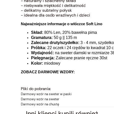
- naturalny i szlachetny skład
- niebywała miękkość i delikatność
- delikatny subtelny połysk
- idealna dla osób wrażliwych i dzieci
Najważniejsze informacje o włóczce Soft Lino
Skład:
80% Len, 20% bawełna pima
Gramatura:
50 g || 135 m
Zalecane druty/szydełko:
3 - 4 mm, szydełko
Próbka:
22 oczek i 24 rzędów to kwadrat 10 
Wydajność:
na sweter damski w rozmiarze 3
Pielęgnacja:
Zalecane pranie ręczne 30st
Kolor:
miodowy
ZOBACZ DARMOWE WZORY:
Pliki do pobrania:
Darmowy wzór na sweter w paski
Darmowy wzór na sweter
Darmowy wzór na chustę
Inni klienci kupili również