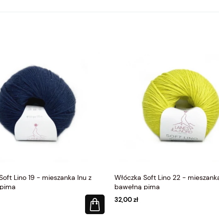
oft Lino 19 - mieszanka lnu z
Włóczka Soft Lino 22 - mieszanka
 pima
bawełną pima
32,00 zł