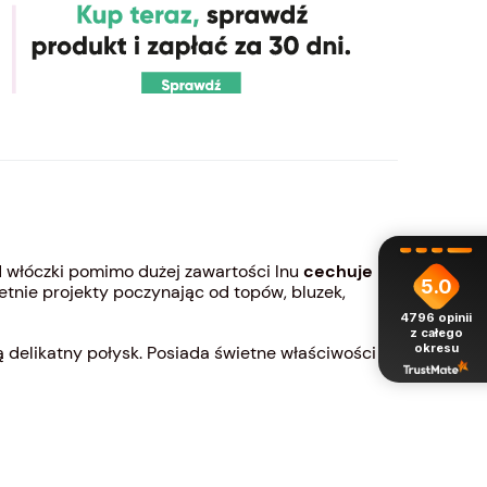
ad włóczki pomimo dużej zawartości lnu
cechuje
5.0
etnie projekty poczynając od topów, bluzek,
4796
opinii
z całego
okresu
ją delikatny połysk. Posiada świetne właściwości