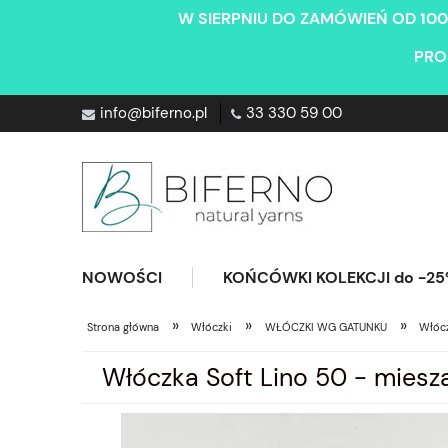
W SIERPNIU DO ZAMÓWIEŃ OD 100
PRO
info@biferno.pl
33 330 59 00
NOWOŚCI
KOŃCÓWKI KOLEKCJI do -2
»
»
»
Strona główna
Włóczki
WŁÓCZKI WG GATUNKU
Włócz
Włóczka Soft Lino 50 - miesz