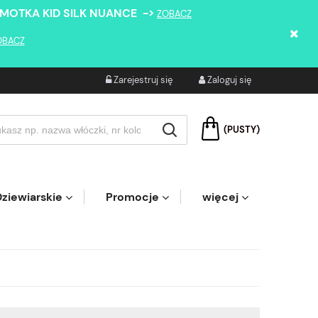
 MOTKA KID SILK NUANCE ->
ZOBACZ
OBACZ
Zarejestruj się
Zaloguj się
(PUSTY)
ziewiarskie
Promocje
więcej