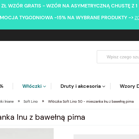
 ZŁ WZÓR GRATIS - WZÓR NA ASYMETRYCZNĄ CHUSTĘ Z 1
MOCJA TYGODNIOWA -15% NA WYBRANE PRODUKTY ->
Z
5%
Włóczki
Druty i akcesoria
Wzory D
»
»
ki lniane
Soft Lino
Włóczka Soft Lino 50 - mieszanka lnu z bawełną pima
anka lnu z bawełną pima