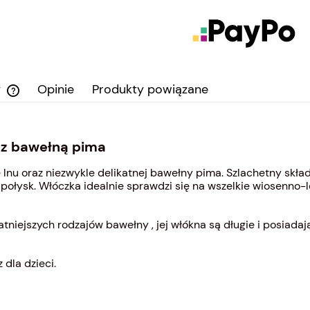
y
Opinie
Produkty powiązane
Cena nie zawiera ewentualnych kosztów
płatności
u z bawełną pima
 lnu oraz niezwykle delikatnej bawełny pima. Szlachetny skł
połysk. Włóczka idealnie sprawdzi się na wszelkie wiosenno-l
atniejszych rodzajów bawełny , jej włókna są długie i posiada
dla dzieci.