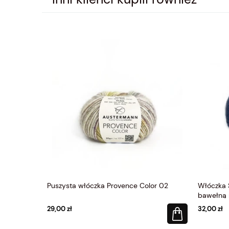
Puszysta włóczka Provence Color 02
Włóczka S
bawełną
29,00 zł
32,00 zł