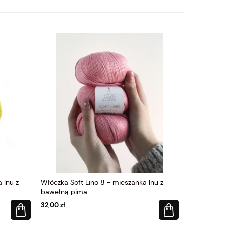
 lnu z
Włóczka Soft Lino 8 - mieszanka lnu z
Włóczka So
bawełną pima
bawełną p
32,00 zł
32,00 zł