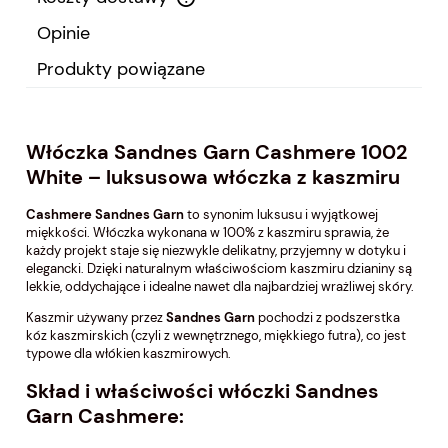
Cena nie zawiera ewentualnych kosztów płatności
Opinie
Produkty powiązane
Włóczka Sandnes Garn Cashmere 1002
White – luksusowa włóczka z kaszmiru
Cashmere Sandnes Garn
to synonim luksusu i wyjątkowej
miękkości. Włóczka wykonana w 100% z kaszmiru sprawia, że
każdy projekt staje się niezwykle delikatny, przyjemny w dotyku i
elegancki. Dzięki naturalnym właściwościom kaszmiru dzianiny są
lekkie, oddychające i idealne nawet dla najbardziej wrażliwej skóry.
Kaszmir używany przez
Sandnes Garn
pochodzi z podszerstka
kóz kaszmirskich (czyli z wewnętrznego, miękkiego futra), co jest
typowe dla włókien kaszmirowych.
Skład i właściwości włóczki Sandnes
Garn Cashmere: