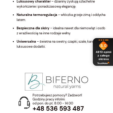
Luksusowy charakter
– dzianiny zyskują szlachetne
wykończenie i ponadczasową elegancję.
Naturalna termoregulacja
– włóczka grzeje zimą i oddycha
latem.
Bezpieczna dla skóry
– idealna nawet dla niemowląt i osób
z wrażliwością na inne rodzaje wełny.
Uniwersalna
– świetna na swetry, czapki, szale, kardigany i
5.0
luksusowe dodatki.
4813
opinii
z całego
okresu
Potrzebujesz pomocy? Zadzwoń!
Godziny pracy infolini:
od pon. do pt. 8:00 - 14:00
+48 536 593 487