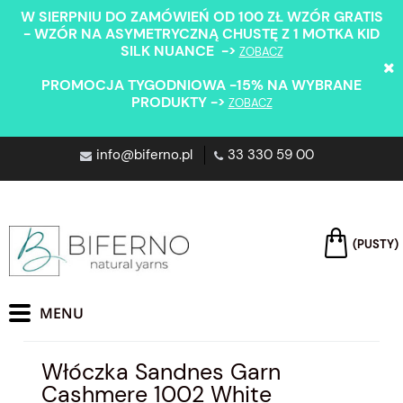
W SIERPNIU DO ZAMÓWIEŃ OD 100 ZŁ WZÓR GRATIS
- WZÓR NA ASYMETRYCZNĄ CHUSTĘ Z 1 MOTKA KID
SILK NUANCE ->
ZOBACZ
PROMOCJA TYGODNIOWA -15% NA WYBRANE
PRODUKTY ->
ZOBACZ
info@biferno.pl
33 330 59 00
(PUSTY)
Włóczka Sandnes Garn
Cashmere 1002 White