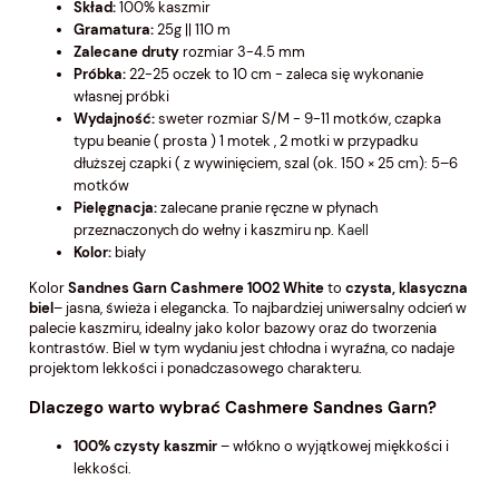
Skład:
100% kaszmir
Gramatura:
25g || 110 m
Zalecane druty
rozmiar 3-4.5 mm
Próbka:
22-25 oczek to 10 cm - zaleca się wykonanie
własnej próbki
Wydajność:
sweter rozmiar S/M - 9-11 motków, czapka
typu beanie ( prosta ) 1 motek , 2 motki w przypadku
dłuższej czapki ( z wywinięciem, szal (ok. 150 × 25 cm): 5–6
motków
Pielęgnacja:
zalecane pranie ręczne w płynach
przeznaczonych do wełny i kaszmiru np.
Kaell
Kolor:
biały
Kolor
Sandnes Garn Cashmere 1002 White
to
czysta, klasyczna
biel
– jasna, świeża i elegancka. To najbardziej uniwersalny odcień w
palecie kaszmiru, idealny jako kolor bazowy oraz do tworzenia
kontrastów. Biel w tym wydaniu jest chłodna i wyraźna, co nadaje
projektom lekkości i ponadczasowego charakteru.
Dlaczego warto wybrać Cashmere Sandnes Garn?
100% czysty kaszmir
– włókno o wyjątkowej miękkości i
lekkości.