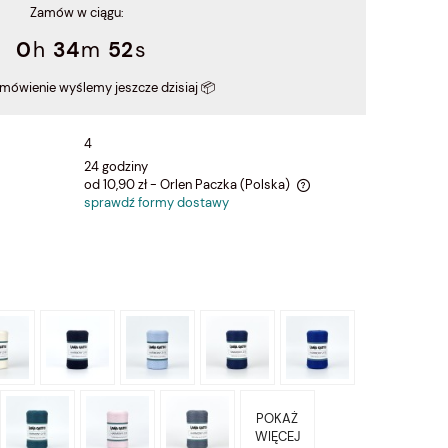
Zamów w ciągu:
0
34
52
amówienie wyślemy jeszcze dzisiaj 📦
4
24 godziny
od 10,90 zł
- Orlen Paczka
(Polska)
sprawdź formy dostawy
Cena nie zawiera ewentualnych kosztów
płatności
POKAŻ
WIĘCEJ