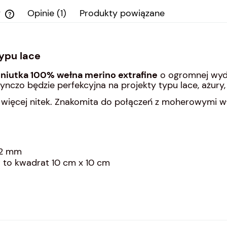
y
Opinie
(1)
Produkty powiązane
Cena nie zawiera ewentualnych kosztów
płatności
ypu lace
eniutka 100% wełna merino extrafine
o ogromnej wydaj
czo będzie perfekcyjna na projekty typu lace, ażury, a
w więcej nitek. Znakomita do połączeń z moherowymi 
 2 mm
 to kwadrat 10 cm x 10 cm