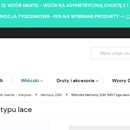
 ZŁ WZÓR GRATIS - WZÓR NA ASYMETRYCZNĄ CHUSTĘ Z 1
MOCJA TYGODNIOWA -15% NA WYBRANE PRODUKTY ->
Z
5%
Włóczki
Druty i akcesoria
Wzory D
»
»
ki merino - merynos
Harmony 2/30
Włóczka Harmony 2/30 19107 typu lace
typu lace