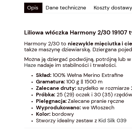
Opis
Dane techniczne
Koszty dostaw
Liliowa włóczka Harmony 2/30 19107 t
Harmony 2/30 to
niezwykle mięciutka i ci
także maszynę dziewiarską. Dziergana pojedyn
Można ją dziergać podwójną, potrójną lub 
Haze
nadaje im stabilności i trwałości.
Skład:
100% Wełna Merino Extrafine
Gramatura:
100 g || 1500 m
Zalecane druty:
szydełko w rozmiarze
Próbka:
25 (29) oczek i 30 (35) rzędów
Pielęgnacja:
Zalecane pranie ręczne
Wyprodukowano:
we Włoszech
Kolor:
bordowy
Stworzy idealny zestaw z
Kid Silk 039