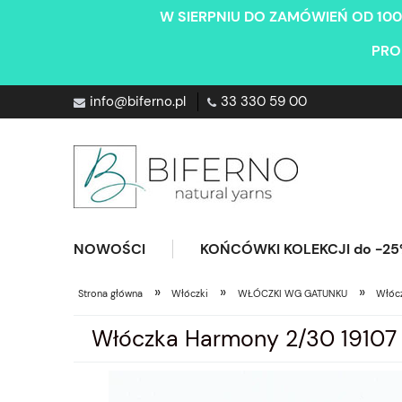
W SIERPNIU DO ZAMÓWIEŃ OD 100
PRO
info@biferno.pl
33 330 59 00
NOWOŚCI
KOŃCÓWKI KOLEKCJI do -2
»
»
»
Strona główna
Włóczki
WŁÓCZKI WG GATUNKU
Włócz
Włóczka Harmony 2/30 19107 