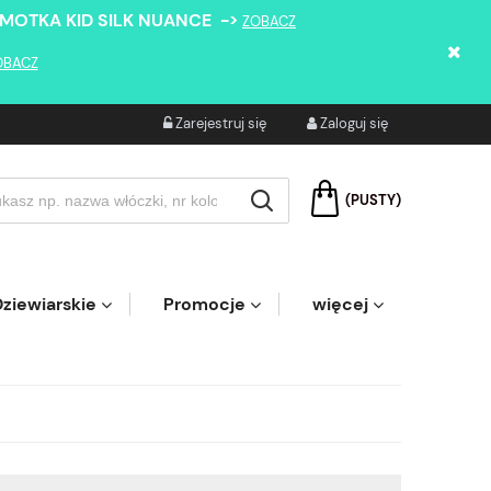
 MOTKA KID SILK NUANCE ->
ZOBACZ
OBACZ
Zarejestruj się
Zaloguj się
(PUSTY)
ziewiarskie
Promocje
więcej