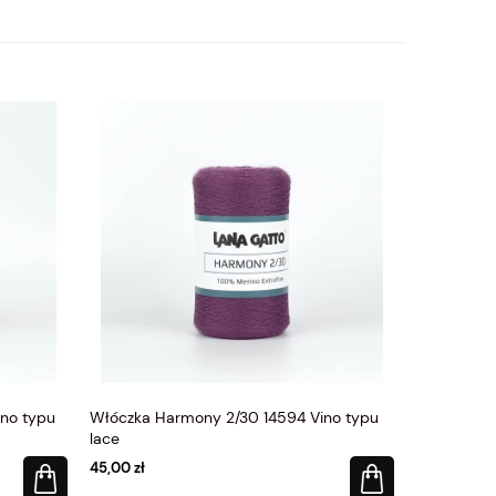
no typu
Włóczka Harmony 2/30 14594 Vino typu
Włóczka Ba
lace
100% bawe
45,00 zł
16,00 zł