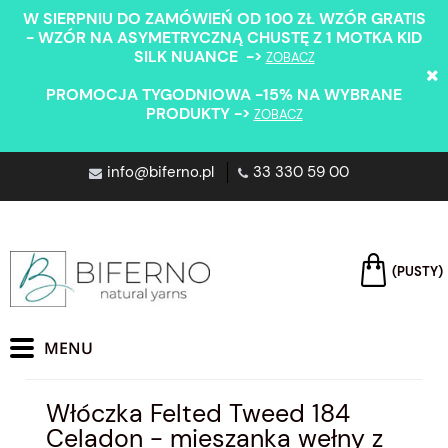
W SIERPNIU DO ZAMÓWIEŃ OD 100 ZŁ WZÓR GRATIS
- WZÓR NA ASYMETRYCZNĄ CHUSTĘ Z 1 MOTKA KID
SILK NUANCE ->
ZOBACZ
PROMOCJA TYGODNIOWA -15% NA WYBRANE
PRODUKTY ->
ZOBACZ
info@biferno.pl
33 330 59 00
(PUSTY)
Włóczka Felted Tweed 184
Celadon - mieszanka wełny z