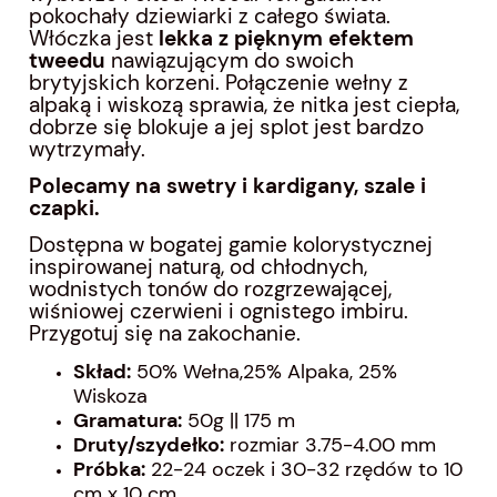
pokochały dziewiarki z całego świata.
Włóczka jest
lekka z pięknym efektem
tweedu
nawiązującym do swoich
brytyjskich korzeni. Połączenie wełny z
alpaką i wiskozą sprawia, że nitka jest ciepła,
dobrze się blokuje a jej splot jest bardzo
wytrzymały.
Polecamy na swetry i kardigany, szale i
czapki.
Dostępna w bogatej gamie kolorystycznej
inspirowanej naturą, od chłodnych,
wodnistych tonów do rozgrzewającej,
wiśniowej czerwieni i ognistego imbiru.
Przygotuj się na zakochanie.
Skład:
50% Wełna,25% Alpaka, 25%
Wiskoza
Gramatura:
50g || 175 m
Druty/szydełko:
rozmiar 3.75-4.00 mm
Próbka:
22-24 oczek i 30-32 rzędów to 10
cm x 10 cm