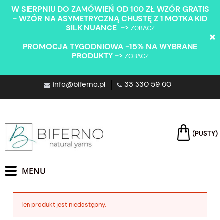
W SIERPNIU DO ZAMÓWIEŃ OD 100 ZŁ WZÓR GRATIS
- WZÓR NA ASYMETRYCZNĄ CHUSTĘ Z 1 MOTKA KID
SILK NUANCE ->
ZOBACZ
PROMOCJA TYGODNIOWA -15% NA WYBRANE
PRODUKTY ->
ZOBACZ
info@biferno.pl
33 330 59 00
(PUSTY)
Ten produkt jest niedostępny.